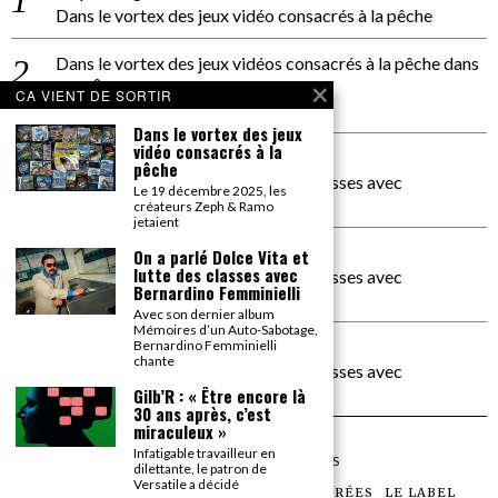
Dans le vortex des jeux vidéo consacrés à la pêche
Dans le vortex des jeux vidéos consacrés à la pêche
dans
PACÔME THIELLEMENT
CA VIENT DE SORTIR
La séance d’Hip Gnose
Dans le vortex des jeux
vidéo consacrés à la
La Patrie
dans
pêche
On a parlé Dolce Vita et lutte des classes avec
Le 19 décembre 2025, les
Bernardino Femminielli
créateurs Zeph & Ramo
jetaient
carte noire negra à l'o tiede
dans
On a parlé Dolce Vita et
lutte des classes avec
On a parlé Dolce Vita et lutte des classes avec
Bernardino Femminielli
Bernardino Femminielli
Avec son dernier album
Mémoires d’un Auto-Sabotage,
moise et son mascaré
dans
Bernardino Femminielli
chante
On a parlé Dolce Vita et lutte des classes avec
Bernardino Femminielli
Gilb’R : « Être encore là
30 ans après, c’est
miraculeux »
Infatigable travailleur en
©
2026
TOUS DROITS RÉSERVÉS
dilettante, le patron de
Versatile a décidé
LES ARTICLES
LE MAGAZINE
LES SOIRÉES
LE LABEL