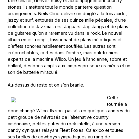
faire chialer, dérives noisy et accompagnement country
stones. Ils mettent tout le monde par terre question
arrangements. Neils Cline délivre un doigté à la fois acide,
jazzy et surf, entourés de ses quinze mille pédales, d’une
collection de Jazzmasters, Jaguars, Jagstangs et de plans
de guitares qu’on a rarement vu dans le rock. Le nouvel
album en est rempli, frissonnant de plans mélodiques et
d’effets sonores habilement soufflés. Les autres sont
irréprochables, certes dans l’ombre, mais palefreniers
experts de la machine Wilco. Un jeu à l’ancienne, sobre et
brillant, des bons amplis aux lampes presque cramées et un
son de batterie miraculé.
Au-dessus du reste et on s’en branle.
Cette
tournée a
donc changé Wilco. Ils sont passés en quelques années du
petit groupe de névrosés de l’alternative country
américaine, petites putes du rock intello, à une version
dandy cyniques relayant Fleet Foxes, Calexico et toutes
ses brelles de cowboys sympathiques au rang de