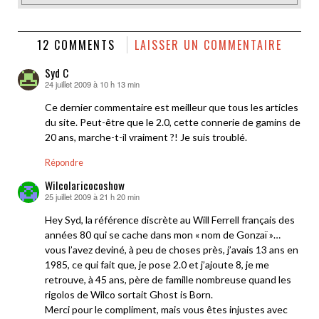
12 COMMENTS
LAISSER UN COMMENTAIRE
Syd C
24 juillet 2009 à 10 h 13 min
dit :
Ce dernier commentaire est meilleur que tous les articles
du site. Peut-être que le 2.0, cette connerie de gamins de
20 ans, marche-t-il vraiment ?! Je suis troublé.
Répondre
Wilcolaricocoshow
25 juillet 2009 à 21 h 20 min
dit :
Hey Syd, la référence discrète au Will Ferrell français des
années 80 qui se cache dans mon « nom de Gonzaï »…
vous l’avez deviné, à peu de choses près, j’avais 13 ans en
1985, ce qui fait que, je pose 2.0 et j’ajoute 8, je me
retrouve, à 45 ans, père de famille nombreuse quand les
rigolos de Wilco sortait Ghost is Born.
Merci pour le compliment, mais vous êtes injustes avec