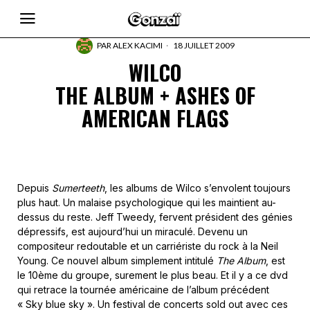
PAR
ALEX KACIMI
18 JUILLET 2009
WILCO
THE ALBUM + ASHES OF
AMERICAN FLAGS
Depuis
Sumerteeth
, les albums de Wilco s’envolent toujours
plus haut. Un malaise psychologique qui les maintient au-
dessus du reste. Jeff Tweedy, fervent président des génies
dépressifs, est aujourd’hui un miraculé. Devenu un
compositeur redoutable et un carriériste du rock à la Neil
Young. Ce nouvel album simplement intitulé
The Album
, est
le 10ème du groupe, surement le plus beau. Et il y a ce dvd
qui retrace la tournée américaine de l’album précédent
« Sky blue sky ». Un festival de concerts sold out avec ces