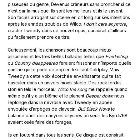
pisseuses du genre. Devenus crâneurs sans broncher si ce
n’est par la musique. Ils sont les meilleurs et ils le savent.
Son faciès arrogant sur scène en dit long sur ses intentions
après les années troubles de Wilco.
I don’t care anymore
,
crache Tweedy dans ce nouvel opus, qui aurait d’ailleurs
pu facilement prendre ce titre.
Curieusement, les chansons sont beaucoup mieux
assumées et les très belles ballades telles que
Everlasting
ou
Country disappeared
feraient frissonner n’importe quelle
gamine qui te parle de pop en te citant Coldplay. Mais
Tweedy a cette voix écorchée envahissante qui te fait
basculer dans un univers moins stable. Des rock tordus
stonien tels le morceau
Wilco the song
me rappelle quand
même qu’il y a un blême et le planant
Deeper down
nous
replonge dans la névrose avec Tweedy en apnée
envoutée d’arpèges de clavecin.
Bull Black Nova
te
balance dans des canyons psychés où seuls les Byrds’68
avaient osés faire des forages.
Ils en foutent dans tous les sens. Ce disque est construit