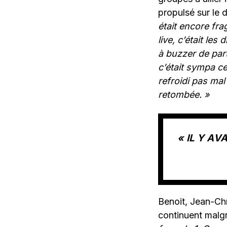
propulsé sur le 
était encore fr
live, c’était le
à buzzer de part
c’était sympa ce
refroidi pas mal
retombée. »
« IL Y A
Benoit, Jean-Ch
continuent malg