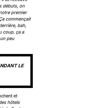
es débuts, on
notre premier
t. Ça commençait
derrière, bah,
u coup, ça a
 un peu
ENDANT LE
ochent et
des hôtels