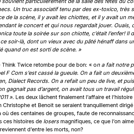
 souvient particulièrement de la salle des fêtes du 
ecs. Un truc associatif tenu par des ex-toxico, très
 de la scène, il y avait les chiottes, et il y avait un me
ndant le concert et qui nous regardait jouer. Ouais, 
a toute la soirée sur son chiotte, c’était l’enfer! Il d
ce soir-là, dont un vieux avec du pâté hénaff dans un
ilé quand on est sorti de scène. »
e Think Twice retombe pour de bon: « o
n a fait notre 
abel F Com s’est cassé la gueule. On a fait un deuxiè
ien, Dialect Records. On a refait un peu de live, et pui
 gagnait pas d’argent, on avait tous un travail régulie
011 ».
Les deux lâchent finalement l’affaire et l’histoire
an Christophe et Benoit se seraient tranquillement dirigé
à où des centaines de groupes, faute de reconnaissanc
s ces histoires de
losers
magnifiques, ce que l’on aime 
reviennent d’entre les morts, non?