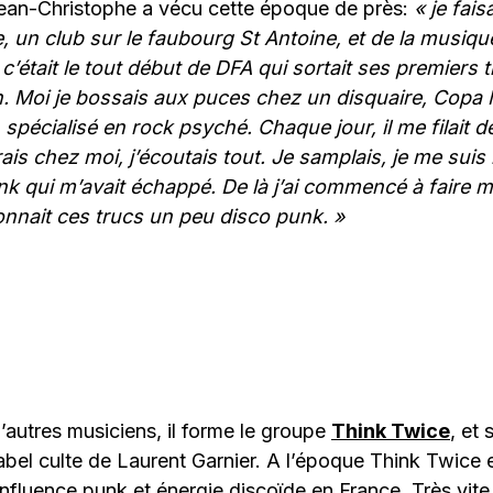
an-Christophe a vécu cette époque de près:
« je fais
e, un club sur le faubourg St Antoine, et de la musiq
 c’était le tout début de DFA qui sortait ses premiers t
n. Moi je bossais aux puces chez un disquaire, Copa Mu
spécialisé en rock psyché. Chaque jour, il me filait d
ais chez moi, j’écoutais tout. Je samplais, je me suis r
nk qui m’avait échappé. De là j’ai commencé à faire 
onnait ces trucs un peu disco punk. »
’autres musiciens, il forme le groupe
Think Twice
, et
abel culte de Laurent Garnier. A l’époque Think Twice e
influence punk et énergie discoïde en France. Très vite,