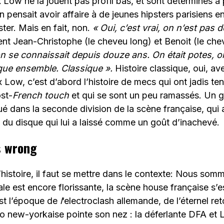
ow ne la jouent pas profil bas, et sont déterminés à 
n pensait avoir affaire à de jeunes hipsters parisiens e
ter. Mais en fait, non.
« Oui, c’est vrai, on n’est pas 
ent Jean-Christophe (le cheveu long) et Benoit (le che
on se connaissait depuis douze ans. On était potes,
ique ensemble. Classique ».
Histoire classique, oui, av
 Low, c’est d’abord l’histoire de mecs qui ont jadis te
st-
French touch
et qui se sont un peu ramassés. Un g
oué dans la seconde division de la scène française, qui 
 du disque qui lui a laissé comme un goût d’inachevé.
s wrong
’histoire, il faut se mettre dans le contexte: Nous so
cale est encore florissante, la scène house française s’
st l’époque de
l
‘electroclash allemande, de l’éternel ret
o new-yorkaise pointe son nez : la déferlante DFA et