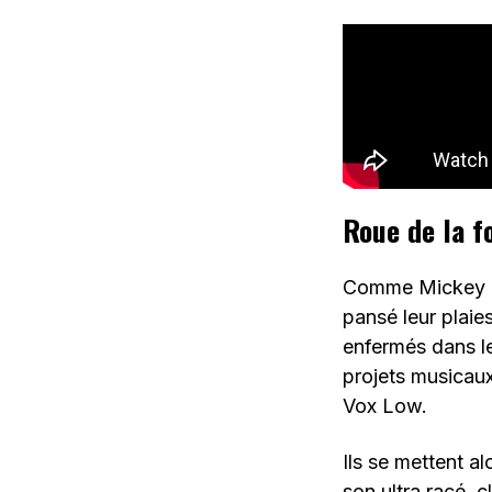
Roue de la f
Comme Mickey R
pansé leur plaies
enfermés dans le
projets musicaux
Vox Low.
Ils se mettent a
son ultra racé, 