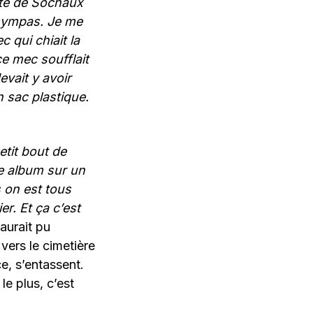
coté de Sochaux
 sympas. Je me
c qui chiait la
ce mec soufflait
evait y avoir
 sac plastique.
petit bout de
me album sur un
s on est tous
r. Et ça c’est
 aurait pu
 vers le cimetière
e, s’entassent.
le plus, c’est