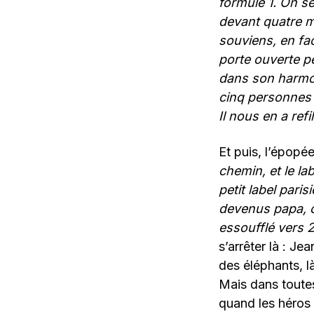
formule 1. On se
devant quatre m
souviens, en face
porte ouverte pe
dans son harmonic
cinq personnes 
Il nous en a ref
Et puis, l’épopé
chemin, et le l
petit label paris
devenus papa, on
essoufflé vers 2
s’arrêter là : Je
des éléphants, l
Mais dans toute
quand les héros 