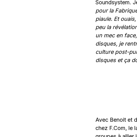
Soundsystem. Je
pour la Fabriqu
piaule. Et ouais,
peu la révélatio
un mec en face, 
disques, je rentr
culture post-pu
disques et ça d
Avec Benoit et d
chez F.Com, le l
groupes à allier 