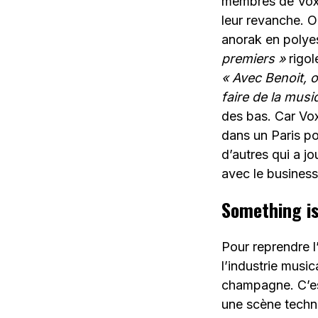
membres de Vox L
leur revanche. O
anorak en polyes
premiers »
rigol
« Avec Benoit, 
faire de la mus
des bas. Car Vox
dans un Paris po
d’autres qui a j
avec le business
Something i
Pour reprendre l
l’industrie musi
champagne. C’e
une scène techn