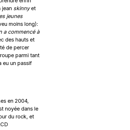
prendre enfin
n jean
skinny
et
des jeunes
veu moins long):
 on a commencé à
ec des hauts et
nté de percer
roupe parmi tant
a eu un passif
mmes en 2004,
est noyée dans le
our du rock, et
 LCD