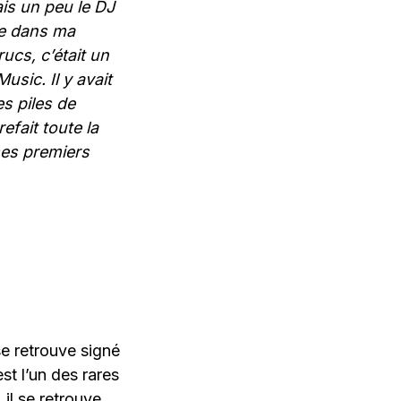
ais un peu le DJ
ue dans ma
rucs, c’était un
sic. Il y avait
es piles de
efait toute la
mes premiers
 se retrouve signé
st l’un des rares
 il se retrouve