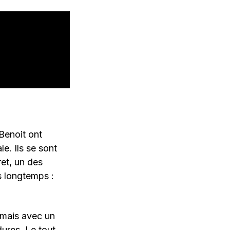
Benoit ont
le. Ils se sont
ret, un des
s longtemps :
, mais avec un
dures. Le tout