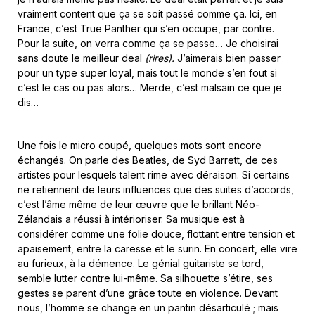
vraiment content que ça se soit passé comme ça. Ici, en
France, c’est True Panther qui s’en occupe, par contre.
Pour la suite, on verra comme ça se passe… Je choisirai
sans doute le meilleur deal
(rires).
J’aimerais bien passer
pour un type super loyal, mais tout le monde s’en fout si
c’est le cas ou pas alors… Merde, c’est malsain ce que je
dis…
Une fois le micro coupé, quelques mots sont encore
échangés. On parle des Beatles, de Syd Barrett, de ces
artistes pour lesquels talent rime avec déraison. Si certains
ne retiennent de leurs influences que des suites d’accords,
c’est l’âme même de leur œuvre que le brillant Néo-
Zélandais a réussi à intérioriser. Sa musique est à
considérer comme une folie douce, flottant entre tension et
apaisement, entre la caresse et le surin. En concert, elle vire
au furieux, à la démence. Le génial guitariste se tord,
semble lutter contre lui-même. Sa silhouette s’étire, ses
gestes se parent d’une grâce toute en violence. Devant
nous, l’homme se change en un pantin désarticulé ; mais