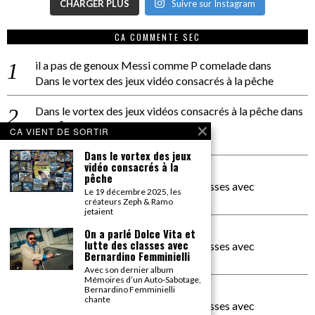
CHARGER PLUS
Suivre sur Instagram
CA COMMENTE SEC
il a pas de genoux Messi comme P comelade
dans
Dans le vortex des jeux vidéo consacrés à la pêche
Dans le vortex des jeux vidéos consacrés à la pêche
dans
PACÔME THIELLEMENT
CA VIENT DE SORTIR
La séance d’Hip Gnose
Dans le vortex des jeux
vidéo consacrés à la
La Patrie
dans
pêche
On a parlé Dolce Vita et lutte des classes avec
Le 19 décembre 2025, les
Bernardino Femminielli
créateurs Zeph & Ramo
jetaient
carte noire negra à l'o tiede
dans
On a parlé Dolce Vita et
lutte des classes avec
On a parlé Dolce Vita et lutte des classes avec
Bernardino Femminielli
Bernardino Femminielli
Avec son dernier album
Mémoires d’un Auto-Sabotage,
moise et son mascaré
dans
Bernardino Femminielli
chante
On a parlé Dolce Vita et lutte des classes avec