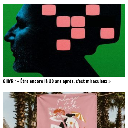
Gilb’R : « Être encore là 30 ans après, c’est miraculeux »