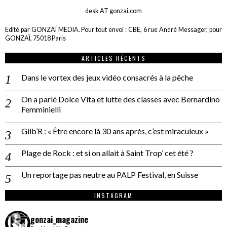
desk AT gonzai.com
Edité par GONZAÏ MEDIA. Pour tout envoi : CBE, 6 rue André Messager, pour
GONZAÏ, 75018 Paris
ARTICLES RÉCENTS
Dans le vortex des jeux vidéo consacrés à la pêche
On a parlé Dolce Vita et lutte des classes avec Bernardino
Femminielli
Gilb’R : « Être encore là 30 ans après, c’est miraculeux »
Plage de Rock : et si on allait à Saint Trop’ cet été ?
Un reportage pas neutre au PALP Festival, en Suisse
INSTAGRAM
gonzai_magazine