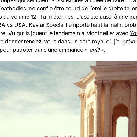
roupes qui semblent aussi excités à l’idée de faire un 
atbodies me confie être sourd de l’oreille droite tellem
is au volume 12.
Tu m’étonnes
. J’assiste aussi à une pa
RA vs USA. Kaviar Special l’emporte haut la main, pro
re. Vu qu’ils jouent le lendemain à Montpellier avec
Yo
se donner rendez-vous dans un parc royal où j’ai prév
 pour papoter dans une ambiance «
chill
».