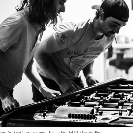
aby-foot catégorie garage – Kaviar Special VS Meatbodies.