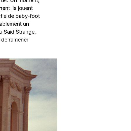
after. Un moment,
ent ils jouent
rtie de baby-foot
bablement un
u Said Strange
,
u de ramener