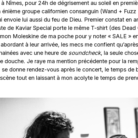
 à Nîmes, pour 24h de dégrisement au soleil en premiè
 énième groupe californien consanguin (Wand + Fuzz
 envoie lui aussi du feu de Dieu. Premier constat en ar
riste de Kaviar Special porte le même T-shirt (des Dead
s mon Moleskine de ma poche pour y noter « SALE » en 
s abordant à leur arrivée, les mecs me confient qu’aprè
hainées avec une heure de
soundcheck
, la seule chos
ne douche. Je raye ma mention précédente pour la rem
se donne rendez-vous après le concert, le temps de 
 scène tout en laissant à mon acolyte le temps de pre