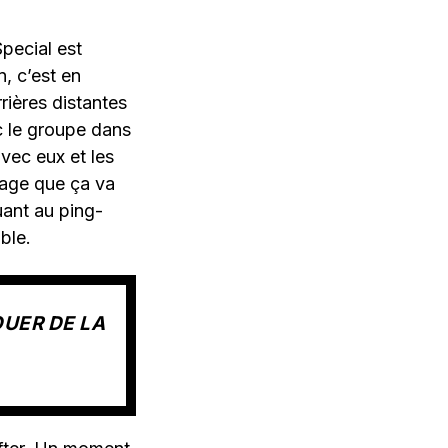
pecial est
, c’est en
rières distantes
ec le groupe dans
vec eux et les
nage que ça va
uant au ping-
ble.
OUER DE LA