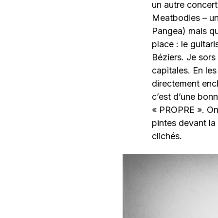
un autre concert
Meatbodies – un
Pangea) mais qui
place : le guita
Béziers. Je sor
capitales. En le
directement enc
c’est d’une bon
« PROPRE ». On 
pintes devant la
clichés.