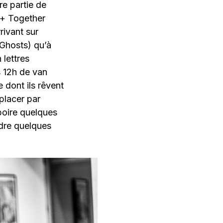
re partie de
 + Together
rivant sur
 Ghosts) qu’à
lettres
s 12h de van
e dont ils rêvent
placer par
boire quelques
ndre quelques