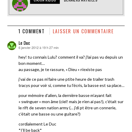
1 COMMENT
LAISSER UN COMMENTAIRE
Le Duc
6 janvier 2012 à 19 h 27 min
dit :
hey! tu connais Lulu? comment il va? j’lai pas vu depuis un
bon moment…
au passage, je te rassure, « Dieu » n’existe pas
j’vai de ce pas m’faire une ptite heure de trailer trash
tracys pour voir si, comme tu l’écris, la basse est sa place…
pour mémoire d’alien, la dernière basse m’ayant fait
« swinguer » mon âme (ciel! mais je n’en ai pas!), c’était sur
le rift de seven nation army (… j’di pt être un connerie,
c’était une basse ou une guitare?)
cordialement Le Duc
*I’ll be back*