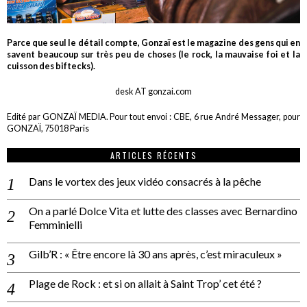
Parce que seul le détail compte, Gonzaï est le magazine des gens qui en
savent beaucoup sur très peu de choses (le rock, la mauvaise foi et la
cuisson des biftecks).
desk AT gonzai.com
Edité par GONZAÏ MEDIA. Pour tout envoi : CBE, 6 rue André Messager, pour
GONZAÏ, 75018 Paris
ARTICLES RÉCENTS
Dans le vortex des jeux vidéo consacrés à la pêche
On a parlé Dolce Vita et lutte des classes avec Bernardino
Femminielli
Gilb’R : « Être encore là 30 ans après, c’est miraculeux »
Plage de Rock : et si on allait à Saint Trop’ cet été ?