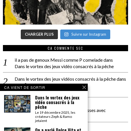
CHARGER PLUS
Suivre sur Instagram
CA COMMENTE SEC
il a pas de genoux Messi comme P comelade
dans
Dans le vortex des jeux vidéo consacrés à la pêche
Dans le vortex des jeux vidéos consacrés à la pêche
dans
PACÔME THIELLEMENT
CA VIENT DE SORTIR
La séance d’Hip Gnose
Dans le vortex des jeux
vidéo consacrés à la
La Patrie
dans
pêche
On a parlé Dolce Vita et lutte des classes avec
Le 19 décembre 2025, les
Bernardino Femminielli
créateurs Zeph & Ramo
jetaient
carte noire negra à l'o tiede
dans
On a parlé Dolce Vita et