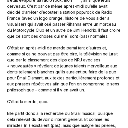
s’était évaporé (la radio rock, mon ***), ainsi que leurs
cerveaux. C’est par ce même après-midi qu’elle avait
décidé d’arrêter d’écouter la station pop/rock de Radio
France (avec un logo orange, histoire de vous aider à
visualiser) qui avait osé passer Rihanna entre un morceau
du Motorcycle Club et un autre de Jimi Hendrix. Il faut croire
que ce sont des choses qui (ne) sont (pas) normales.
C’était un après-midi de merde parmi tant d’autres et,
comme si ça ne pouvait pas être pire, la télévision ne jurait
que par le classement des clips de NRJ avec ses
« nouveautés » révélant de jeunes talents merveilleux aux
dents tellement blanches qu’ils auraient pu faire de la pub
pour Émail Diamant, aux textes particulièrement profonds et
aux phrases répétitives afin que l’on en comprenne le sens
philosophique – comme si il y en avait un.
C’était la merde, quoi.
Elle partit donc à la recherche du Graal musical, puisque
cela relevait du devoir d’intérêt général. Et comme les
miracles (n’) existaient (pas), mais que malgré les prières,