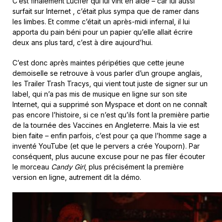
C’est finalement Lucifer qui lui vint en aide – car lui aussi
surfait sur Internet , c’était plus sympa que de ramer dans
les limbes. Et comme c’était un après-midi infernal, il lui
apporta du pain béni pour un papier qu’elle allait écrire
deux ans plus tard, c’est à dire aujourd’hui.
C’est donc après maintes péripéties que cette jeune
demoiselle se retrouve à vous parler d’un groupe anglais,
les Trailer Trash Tracys, qui vient tout juste de signer sur un
label, qui n’a pas mis de musique en ligne sur son site
Internet, qui a supprimé son Myspace et dont on ne connaît
pas encore l’histoire, si ce n’est qu’ils font la première partie
de la tournée des Vaccines en Angleterre. Mais la vie est
bien faite – enfin parfois, c’est pour ça que l’homme sage a
inventé YouTube (et que le pervers a crée Youporn). Par
conséquent, plus aucune excuse pour ne pas filer écouter
le morceau
Candy Girl
, plus précisément la première
version en ligne, autrement dit la démo.