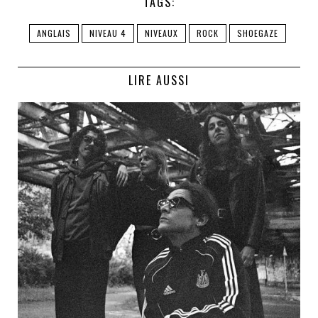
TAGS:
ANGLAIS
NIVEAU 4
NIVEAUX
ROCK
SHOEGAZE
LIRE AUSSI