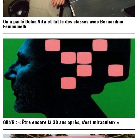
On a parlé Dolce Vita et lutte des classes avec Bernardino
Femminielli
Gilb’R : « Être encore là 30 ans après, c’est miraculeux »