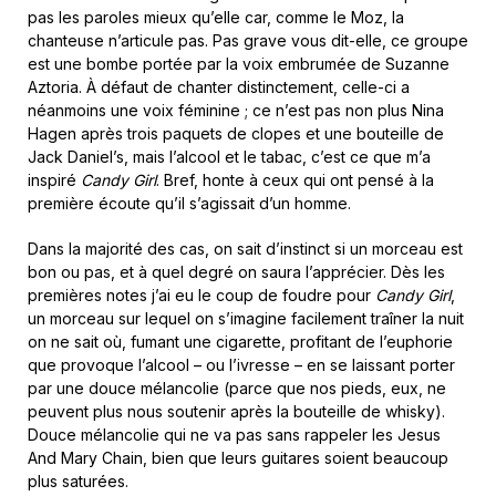
pas les paroles mieux qu’elle car, comme le Moz, la
chanteuse n’articule pas. Pas grave vous dit-elle, ce groupe
est une bombe portée par la voix embrumée de Suzanne
Aztoria. À défaut de chanter distinctement, celle-ci a
néanmoins une voix féminine ; ce n’est pas non plus Nina
Hagen après trois paquets de clopes et une bouteille de
Jack Daniel’s, mais l’alcool et le tabac, c’est ce que m’a
inspiré
Candy Girl
. Bref, honte à ceux qui ont pensé à la
première écoute qu’il s’agissait d’un homme.
Dans la majorité des cas, on sait d’instinct si un morceau est
bon ou pas, et à quel degré on saura l’apprécier. Dès les
premières notes j’ai eu le coup de foudre pour
Candy Girl
,
un morceau sur lequel on s’imagine facilement traîner la nuit
on ne sait où, fumant une cigarette, profitant de l’euphorie
que provoque l’alcool – ou l’ivresse – en se laissant porter
par une douce mélancolie (parce que nos pieds, eux, ne
peuvent plus nous soutenir après la bouteille de whisky).
Douce mélancolie qui ne va pas sans rappeler les Jesus
And Mary Chain, bien que leurs guitares soient beaucoup
plus saturées.