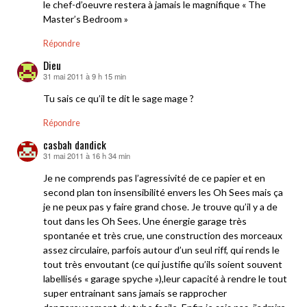
le chef-d’oeuvre restera à jamais le magnifique « The
Master’s Bedroom »
Répondre
Dieu
31 mai 2011 à 9 h 15 min
dit :
Tu sais ce qu’il te dit le sage mage ?
Répondre
casbah dandick
31 mai 2011 à 16 h 34 min
dit :
Je ne comprends pas l’agressivité de ce papier et en
second plan ton insensibilité envers les Oh Sees mais ça
je ne peux pas y faire grand chose. Je trouve qu’il y a de
tout dans les Oh Sees. Une énergie garage très
spontanée et très crue, une construction des morceaux
assez circulaire, parfois autour d’un seul riff, qui rends le
tout très envoutant (ce qui justifie qu’ils soient souvent
labellisés « garage spyche »),leur capacité à rendre le tout
super entrainant sans jamais se rapprocher