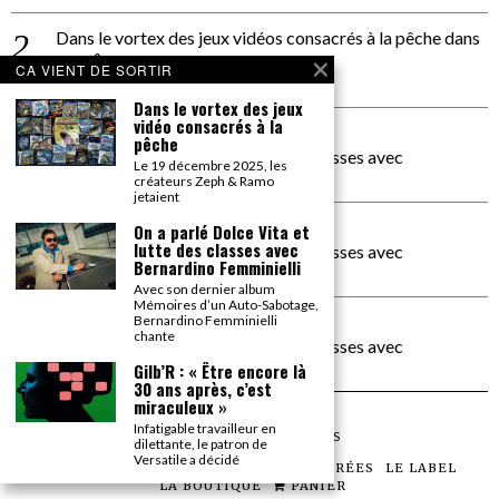
Dans le vortex des jeux vidéos consacrés à la pêche
dans
PACÔME THIELLEMENT
CA VIENT DE SORTIR
La séance d’Hip Gnose
Dans le vortex des jeux
vidéo consacrés à la
La Patrie
dans
pêche
On a parlé Dolce Vita et lutte des classes avec
Le 19 décembre 2025, les
Bernardino Femminielli
créateurs Zeph & Ramo
jetaient
carte noire negra à l'o tiede
dans
On a parlé Dolce Vita et
lutte des classes avec
On a parlé Dolce Vita et lutte des classes avec
Bernardino Femminielli
Bernardino Femminielli
Avec son dernier album
Mémoires d’un Auto-Sabotage,
moise et son mascaré
dans
Bernardino Femminielli
chante
On a parlé Dolce Vita et lutte des classes avec
Bernardino Femminielli
Gilb’R : « Être encore là
30 ans après, c’est
miraculeux »
Infatigable travailleur en
©
2026
TOUS DROITS RÉSERVÉS
dilettante, le patron de
Versatile a décidé
LES ARTICLES
LE MAGAZINE
LES SOIRÉES
LE LABEL
LA BOUTIQUE
PANIER