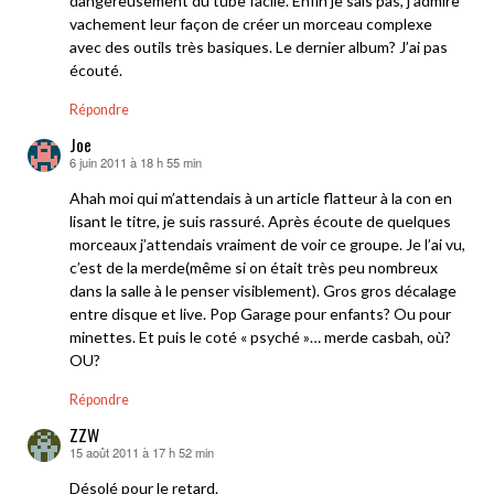
dangereusement du tube facile. Enfin je sais pas, j’admire
vachement leur façon de créer un morceau complexe
avec des outils très basiques. Le dernier album? J’ai pas
écouté.
Répondre
Joe
6 juin 2011 à 18 h 55 min
dit :
Ahah moi qui m’attendais à un article flatteur à la con en
lisant le titre, je suis rassuré. Après écoute de quelques
morceaux j’attendais vraiment de voir ce groupe. Je l’ai vu,
c’est de la merde(même si on était très peu nombreux
dans la salle à le penser visiblement). Gros gros décalage
entre disque et live. Pop Garage pour enfants? Ou pour
minettes. Et puis le coté « psyché »… merde casbah, où?
OU?
Répondre
ZZW
15 août 2011 à 17 h 52 min
dit :
Désolé pour le retard.