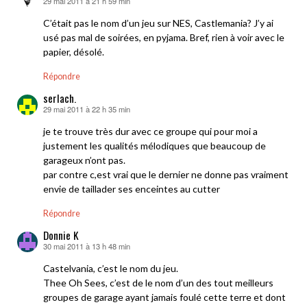
29 mai 2011 à 21 h 59 min
dit :
C’était pas le nom d’un jeu sur NES, Castlemania? J’y ai
usé pas mal de soirées, en pyjama. Bref, rien à voir avec le
papier, désolé.
Répondre
serlach.
29 mai 2011 à 22 h 35 min
dit :
je te trouve très dur avec ce groupe qui pour moi a
justement les qualités mélodiques que beaucoup de
garageux n’ont pas.
par contre c,est vrai que le dernier ne donne pas vraiment
envie de taillader ses enceintes au cutter
Répondre
Donnie K
30 mai 2011 à 13 h 48 min
dit :
Castelvania, c’est le nom du jeu.
Thee Oh Sees, c’est de le nom d’un des tout meilleurs
groupes de garage ayant jamais foulé cette terre et dont