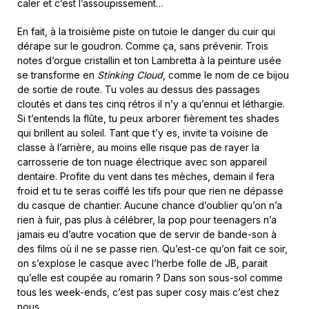
caler et c’est l’assoupissement…
En fait, à la troisième piste on tutoie le danger du cuir qui
dérape sur le goudron. Comme ça, sans prévenir. Trois
notes d’orgue cristallin et ton Lambretta à la peinture usée
se transforme en
Stinking Cloud
, comme le nom de ce bijou
de sortie de route. Tu voles au dessus des passages
cloutés et dans tes cinq rétros il n’y a qu’ennui et léthargie.
Si t’entends la flûte, tu peux arborer fièrement tes shades
qui brillent au soleil. Tant que t’y es, invite ta voisine de
classe à l’arrière, au moins elle risque pas de rayer la
carrosserie de ton nuage électrique avec son appareil
dentaire. Profite du vent dans tes mèches, demain il fera
froid et tu te seras coiffé les tifs pour que rien ne dépasse
du casque de chantier. Aucune chance d’oublier qu’on n’a
rien à fuir, pas plus à célébrer, la pop pour teenagers n’a
jamais eu d’autre vocation que de servir de bande-son à
des films où il ne se passe rien. Qu’est-ce qu’on fait ce soir,
on s’explose le casque avec l’herbe folle de JB, parait
qu’elle est coupée au romarin ? Dans son sous-sol comme
tous les week-ends, c’est pas super cosy mais c’est chez
nous.