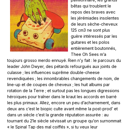
bêtas qui troublent le
repos des braves avec
les jérémiades insolentes
de leurs sèche-cheveux
125 cm3 ne sont plus
guère intéressés par les
guitares et les polos
entièrement boutonnés,
Thee Oh Sees m’a
toujours grosso merdo ennuyé. Rien n’y fait : le parcours du
leader John Dwyer, des pétards refourgués aux joints de
culasse ; les influences suprême double-cheese
revendiquées ; les innombrables changements de nom, de
line-up et de coupes de cheveux ; les huit albums par
rotation de la Terre ; et surtout pas les longues digressions
héroïques pour traîner dans le kraut les accords en barré
les plus primaux. Allez, encore un peu d’acharnement, dans
deux ans c’est le biopic culte avant même la post-prod’ et
dans un siècle c’est la grande réputation assurée : au
tournant du 21e siècle sévissait un groupe qu’on surnommait
« le Spinal Tap des mal coiffés », si tu veux leur