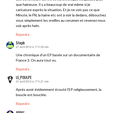
que haineuse. Il y a beaucoup de vrai même si je
caricature exprès la situation. Et je ne vois pas ce que
Minute, le FN, la haine etc ont à voir la dedans, débouchez
vous simplement les oreilles au cerumen et revenez nous
voir après hein.
Répondre
Steph
21 avril 2012 à 17 h 03 min
dit :
Une chronique d’un EP basée sur un documentaire de
France 3. On aura tout vu.
Répondre
LE_POULPE
21 avril 2012 à 17 h 21 min
dit :
Après avoir évidemment écouté l’EP religieusement, la
boucle est bouclée.
Répondre
appaz