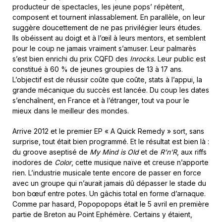
producteur de spectacles, les jeune pops’ répètent,
composent et tournent inlassablement. En parallèle, on leur
suggère doucettement de ne pas privilégier leurs études.
Ils obéissent au doigt et à l’œil à leurs mentors, et semblent
pour le coup ne jamais vraiment s’amuser. Leur palmarès
s’est bien enrichi du prix CQFD des
Inrocks.
Leur public est
constitué à 60 % de jeunes groupies de 13 à 17 ans.
L’objectif est de réussir coûte que coûte, stats à l’appui, la
grande mécanique du succès est lancée. Du coup les dates
s’enchaînent, en France et à l’étranger, tout va pour le
mieux dans le meilleur des mondes.
Arrive 2012 et le premier EP « A Quick Remedy » sort, sans
surprise, tout était bien programmé. Et le résultat est bien là :
du groove aseptisé de
My Mind is Old
et de
R’n’R
, aux riffs
inodores de
Color
, cette musique naïve et creuse n’apporte
rien. L’industrie musicale tente encore de passer en force
avec un groupe qui n’aurait jamais dû dépasser le stade du
bon bœuf entre potes. Un gâchis total en forme d’arnaque.
Comme par hasard, Popopopops était le 5 avril en première
partie de Breton au Point Ephémère. Certains y étaient,