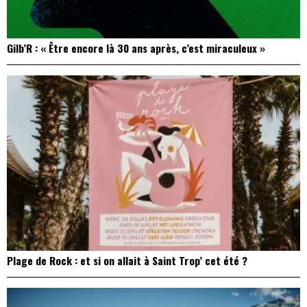
Gilb’R : « Être encore là 30 ans après, c’est miraculeux »
Plage de Rock : et si on allait à Saint Trop’ cet été ?