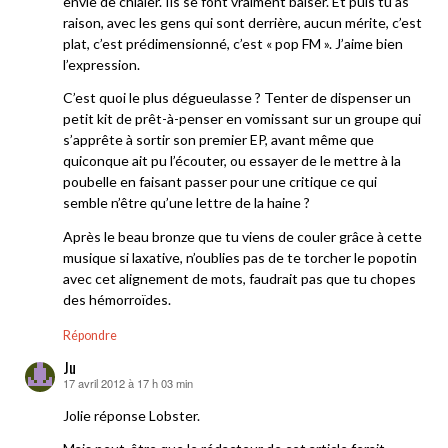
envie de chialer. Ils se font vraiment baiser. Et puis tu as
raison, avec les gens qui sont derrière, aucun mérite, c’est
plat, c’est prédimensionné, c’est « pop FM ». J’aime bien
l’expression.
C’est quoi le plus dégueulasse ? Tenter de dispenser un
petit kit de prêt-à-penser en vomissant sur un groupe qui
s’apprête à sortir son premier EP, avant même que
quiconque ait pu l’écouter, ou essayer de le mettre à la
poubelle en faisant passer pour une critique ce qui
semble n’être qu’une lettre de la haine ?
Après le beau bronze que tu viens de couler grâce à cette
musique si laxative, n’oublies pas de te torcher le popotin
avec cet alignement de mots, faudrait pas que tu chopes
des hémorroïdes.
Répondre
Ju
17 avril 2012 à 17 h 03 min
dit :
Jolie réponse Lobster.