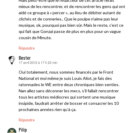
Mais peut-être que le rédacteur de cet article ferait
mieux de les rencontrer, et de rencontrer les gens qui ont
aidé ce groupe à « percer ».. au lieu de débiter autant de
clichés et de conneries.. Que le poulpe n’aime pas leur
musique, ok, pourquoi pas bien sûr. Mais le reste, c’est ce
qui fait que Gonzai passe de plus en plus pour un vague
cousin de Minute.
Répondre
Bester
17 avril 2012 à 17 h 22 min
dit :
Oui totalement, nous sommes financés par le Front
National et moi même je suis Louis Aliot, je fais des
ratonnades le WE entre deux chroniques bien senties.
Nan allez sans déconner les mecs, s’il fallait rencontrer
tous les artistes médiocres qui sortent une musique
insipide, faudrait arrêter de bosser et consacrer les 10
prochaines années rien qu’à ça.
Répondre
Pilip