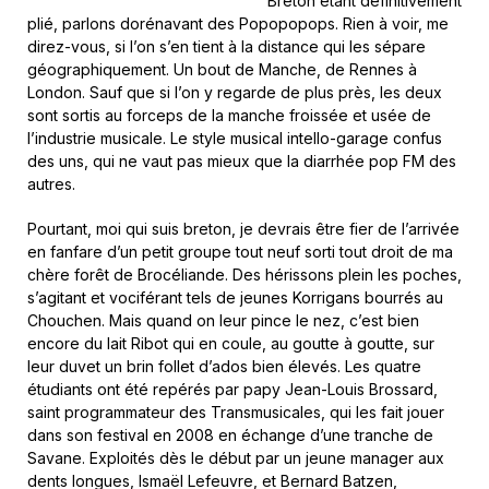
Breton étant définitivement
plié, parlons dorénavant des Popopopops. Rien à voir, me
direz-vous, si l’on s’en tient à la distance qui les sépare
géographiquement. Un bout de Manche, de Rennes à
London. Sauf que si l’on y regarde de plus près, les deux
sont sortis au forceps de la manche froissée et usée de
l’industrie musicale. Le style musical intello-garage confus
des uns, qui ne vaut pas mieux que la diarrhée pop FM des
autres.
Pourtant, moi qui suis breton, je devrais être fier de l’arrivée
en fanfare d’un petit groupe tout neuf sorti tout droit de ma
chère forêt de Brocéliande. Des hérissons plein les poches,
s’agitant et vociférant tels de jeunes Korrigans bourrés au
Chouchen. Mais quand on leur pince le nez, c’est bien
encore du lait Ribot qui en coule, au goutte à goutte, sur
leur duvet un brin follet d’ados bien élevés. Les quatre
étudiants ont été repérés par papy Jean-Louis Brossard,
saint programmateur des Transmusicales, qui les fait jouer
dans son festival en 2008 en échange d’une tranche de
Savane. Exploités dès le début par un jeune manager aux
dents longues, Ismaël Lefeuvre, et Bernard Batzen,