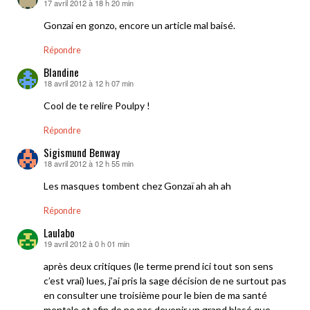
17 avril 2012 à 18 h 20 min
dit :
Gonzai en gonzo, encore un article mal baisé.
Répondre
Blandine
18 avril 2012 à 12 h 07 min
dit :
Cool de te relire Poulpy !
Répondre
Sigismund Benway
18 avril 2012 à 12 h 55 min
dit :
Les masques tombent chez Gonzaï ah ah ah
Répondre
Laulabo
19 avril 2012 à 0 h 01 min
dit :
après deux critiques (le terme prend ici tout son sens
c’est vrai) lues, j’ai pris la sage décision de ne surtout pas
en consulter une troisième pour le bien de ma santé
mentale et afin de ne pas devenir un grand blasé que