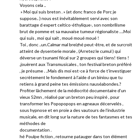
Voyons cela ..
» Moi qui suis breton . » (et donc franco de Porc je
suppose.. ) nous est inévitablement servi avec son
barattage d expert celtico-éthylique-, son nombrilisme
brut de pomme et sa mauvaise tumeur régionaliste ….Moi
qui suis , moi qui sait , moué moué moué !
Toi , donc ..un.Calmar mal breizhé peut-être, et de surcroit
atteint de dysenterie morale , (Arretez le cumul ) qui
déverse un tsunami fécal sur 2 groupes qui tiens! tiens !
,jouèrent aux Transmusicales , ton festival breton préféré
, je présume . ..Mais dis moi est-ce à force de t’investiguer
secrètement le fondement à l’aide d un biniou que tu
retiens à grand peine tes émissions nauséabondes.?
Profiter lâchement de la médiocrité documentaire d’un
vieux 52mn , réalisé par un breton peu inspiré , pour
transformer les Popopopops en agneaux décervelés ,
sous hypnose et en proie a des vautours de l’industrie
musicale, en dit long sur la nature de tes fantasmes et tes
méthodes de
documentation .
hé Poulpe fiction , retourne patauger dans ton élément