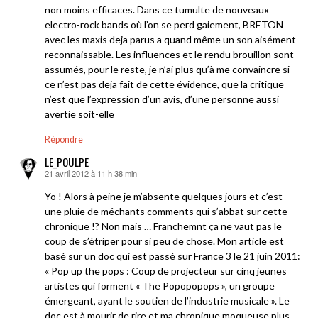
non moins efficaces. Dans ce tumulte de nouveaux
electro-rock bands où l’on se perd gaiement, BRETON
avec les maxis deja parus a quand même un son aisément
reconnaissable. Les influences et le rendu brouillon sont
assumés, pour le reste, je n’ai plus qu’à me convaincre si
ce n’est pas deja fait de cette évidence, que la critique
n’est que l’expression d’un avis, d’une personne aussi
avertie soit-elle
Répondre
LE_POULPE
21 avril 2012 à 11 h 38 min
dit :
Yo ! Alors à peine je m’absente quelques jours et c’est
une pluie de méchants comments qui s’abbat sur cette
chronique !? Non mais … Franchemnt ça ne vaut pas le
coup de s’étriper pour si peu de chose. Mon article est
basé sur un doc qui est passé sur France 3 le 21 juin 2011:
« Pop up the pops : Coup de projecteur sur cinq jeunes
artistes qui forment « The Popopopops », un groupe
émergeant, ayant le soutien de l’industrie musicale ». Le
doc est à mourir de rire et ma chronique moqueuse plus