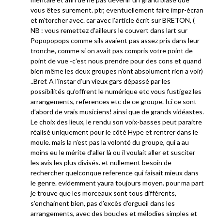
vous êtes surement. ptr, eventuellement faire impr-écran
et m’torcher avec. car avec l’article écrit sur BRETON, (
NB : vous remettez d’ailleurs le couvert dans lart sur
Popopopops comme sils avaient pas assez pris dans leur
tronche, comme si on avait pas compris votre point de
point de vue -c’est nous prendre pour des cons et quand
bien même les deux groupes n’ont absolument rien a voir)
..Bref. A l’instar d’un vieux gars dépassé par les
possibilités qu’offrent le numérique etc vous fustigez les
arrangements, references etc de ce groupe. Ici ce sont
d’abord de vrais musiciens! ainsi que de grands vidéastes.
Le choix des lieux, le rendu son voix-basses peut paraitre
réalisé uniquement pour le côté Hype et rentrer dans le
moule. mais la n’est pas la volonté du groupe, qui a au
moins eu le mérite d’aller là ou il voulait aller et susciter
les avis les plus divisés. et nullement besoin de
rechercher quelconque reference qui faisait mieux dans
le genre. evidemment yaura toujours moyen. pour ma part
je trouve que les morceaux sont tous différents,
s’enchainent bien, pas d’excès d’orgueil dans les
arrangements, avec des boucles et mélodies simples et