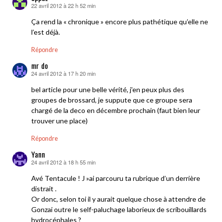
22 avril 2012 à 22 h 52 min
dit :
Ça rend la « chronique » encore plus pathétique qu’elle ne
l’est déjà.
Répondre
mr do
24 avril 2012 à 17 h 20 min
dit :
bel article pour une belle vérité, j’en peux plus des
groupes de brossard, je suppute que ce groupe sera
chargé de la deco en décembre prochain (faut bien leur
trouver une place)
Répondre
Yann
24 avril 2012 à 18 h 55 min
dit :
Avé Tentacule ! J »ai parcouru ta rubrique d’un derrière
distrait .
Or donc, selon toi il y aurait quelque chose à attendre de
Gonzai outre le self-paluchage laborieux de scribouillards
hydrocéphales ?