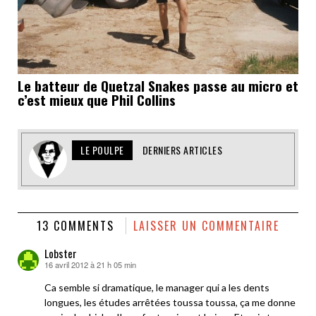
Le batteur de Quetzal Snakes passe au micro et
c’est mieux que Phil Collins
LE POULPE
DERNIERS ARTICLES
13 COMMENTS
LAISSER UN COMMENTAIRE
Lobster
16 avril 2012 à 21 h 05 min
dit :
Ca semble si dramatique, le manager qui a les dents
longues, les études arrêtées toussa toussa, ça me donne