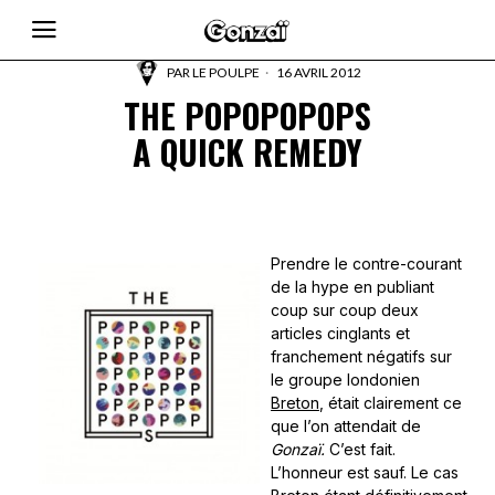
PAR
LE POULPE
16 AVRIL 2012
THE POPOPOPOPS
A QUICK REMEDY
Prendre le contre-courant
de la hype en publiant
coup sur coup deux
articles cinglants et
franchement négatifs sur
le groupe londonien
Breton
, était clairement ce
que l’on attendait de
Gonzaï.
C’est fait.
L’honneur est sauf. Le cas