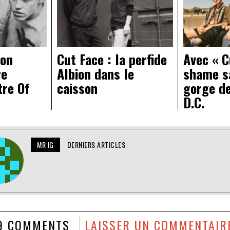
 on
Cut Face : la perfide
Avec « C
re
Albion dans le
shame sa
tre Of
caisson
gorge de
D.C.
MR IG
DERNIERS ARTICLES
9 COMMENTS
LAISSER UN COMMENTAIR