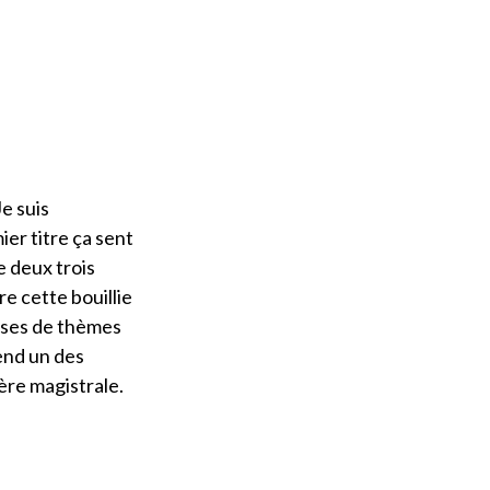
e suis
ier titre ça sent
e deux trois
re cette bouillie
rises de thèmes
rend un des
re magistrale.