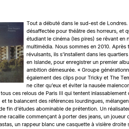
Tout a débuté dans le sud-est de Londres
désaffectée pour théâtre des horreurs, et q
étudiant le cinéma (les pires) se rêvant e
multimédia. Nous sommes en 2010. Après t
révulsants, ils s’installent dans les quartier
en Islande, pour enregistrer un premier alb
ambition démesurée. « Groupe générationnel 
également des clips pour Tricky et The Te
ne citer qu’eux et éviter la nausée malenco
tous ces relous de Paris III qui tentent inlassablement 
et te balancent des références lourdingues, mélangent
 de fin d’études abominable de prétention. Un réalisate
 racaille commençant à porter des jeans, un joueur
rastas, un rappeur blanc une casquette à visière droite s