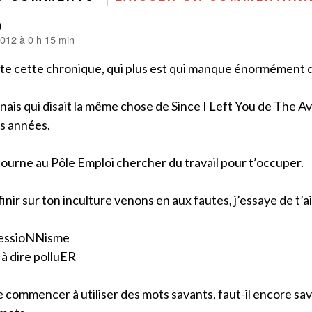
o
012 à 0 h 15 min
nte cette chronique, qui plus est qui manque énormément 
nais qui disait la même chose de Since I Left You de The Ava
s années.
tourne au Pôle Emploi chercher du travail pour t’occuper.
finir sur ton inculture venons en aux fautes, j’essaye de t’ai
ressioNNisme
t à dire polluER
 commencer à utiliser des mots savants, faut-il encore sav