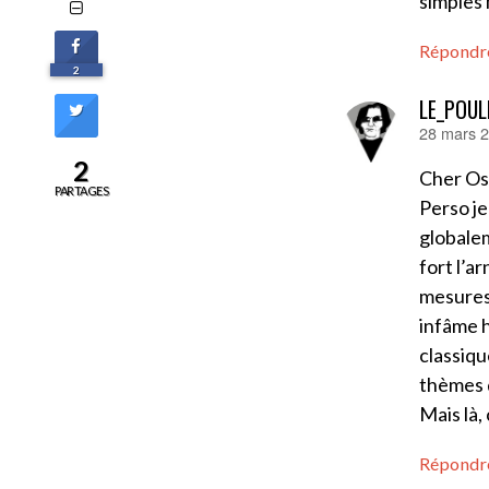
simples 
Répondr
2
LE_POUL
28 mars 2
dit :
2
Cher Os
PARTAGES
Perso je
globalem
fort l’a
mesures 
infâme h
classiqu
thèmes 
Mais là, 
Répondr