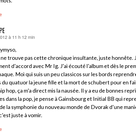
mots.
e
PE
012 à 11 h 12 min
ymyso,
 ne trouve pas cette chronique insultante, juste honnête. J
ent d’accord avec Mr Ig. J’ai écouté l’album et dès le prem
rnaque. Moi qui suis un peu classicos sur les bords reprendr
du quatuor la jeune fille et la mort de schubert pour en fai
ip hop, ça m’a direct mis la nausée. Il y a eu de bonnes rep
es dans la pop, je pense à Gainsbourg et Initial BB qui rep
de la symphonie du nouveau monde de Dvorak d’une maniè
c’est juste à vomir.
e