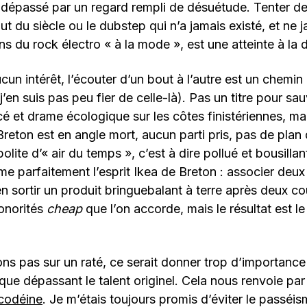
d, dépassé par un regard rempli de désuétude. Tenter de 
t du siècle ou le dubstep qui n’a jamais existé, et ne j
s du rock électro « à la mode », est une atteinte à la
un intérêt, l’écouter d’un bout à l’autre est un chemin 
en suis pas peu fier de celle-là). Pas un titre pour sauv
 et drame écologique sur les côtes finistériennes, ma
 Breton est en angle mort, aucun parti pris, pas de plan
ite d’« air du temps », c’est à dire pollué et bousillan
e parfaitement l’esprit Ikea de Breton : associer deu
n sortir un produit bringuebalant à terre après deux c
sonorités
cheap
que l’on accorde, mais le résultat est 
ns pas sur un raté, ce serait donner trop d’importance
ique dépassant le talent originel. Cela nous renvoie par
codéine
. Je m’étais toujours promis d’éviter le passéis