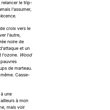
relancer le trip-
amais l’assumer,
 décence.
de croix vers le
er l’autre,
rée noire de
 d’attaque et un
t l’ozone.
Wood
x pauvres
oups de marteau.
le même. Casse-
 à une
 ailleurs à mon
me, mais voir