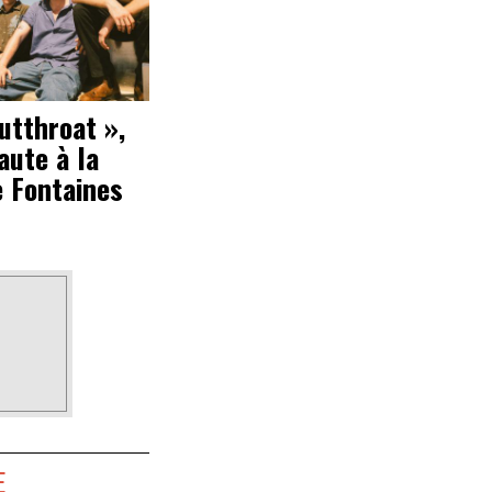
utthroat »,
ute à la
 Fontaines
E