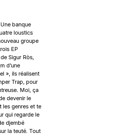
. Une banque
uatre loustics
n nouveau groupe
rois EP
s de Sigur Ròs,
um d’une
», ils réalisent
mper Trap, pour
ntreuse. Moi, ça
de devenir le
 les genres et te
ur qui regarde le
 de djembé
ur la teuté. Tout