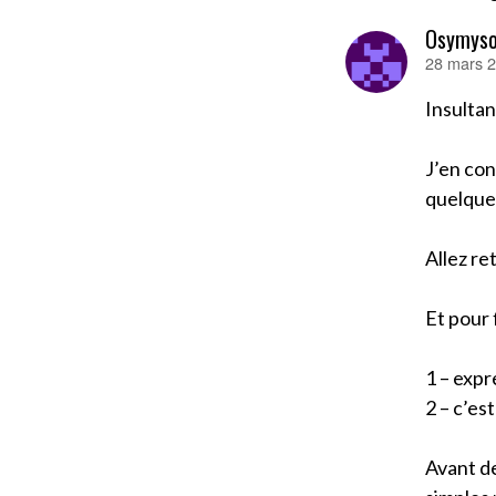
Osymys
28 mars 2
dit :
Insulta
J’en con
quelque
Allez re
Et pour 
1 – exp
2 – c’es
Avant de