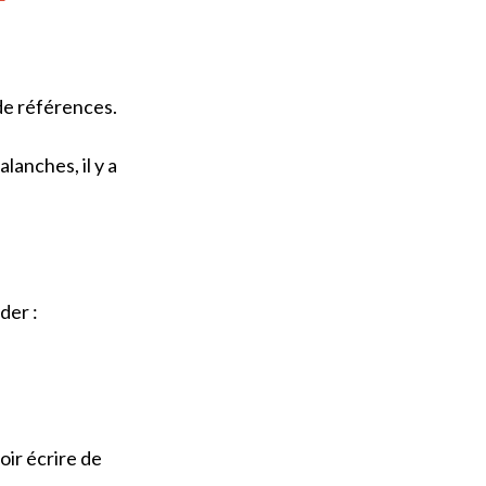
de références.
lanches, il y a
der :
oir écrire de