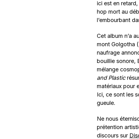
ici est en retar
hop mort au débu
l’embourbant dan
Cet album n’a auc
mont Golgotha (j’
naufrage annoncé
bouillie sonore,
mélange cosmopol
and Plastic
résum
matériaux pour e
Ici, ce sont les 
gueule.
Ne nous éterniso
prétention artist
discours sur
Dis