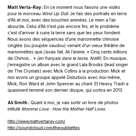
Matt Verta-Ray :
En ce moment nous faisons une vidéo
pour le morceau
Wind Up Doll
. Je fais des portraits en terre
d’Ali et moi, avec des bouches animées. Le mien a l’air
absurde. Celui d’Ali n’est pas encore fini, et le problème
c’est d’arriver à cuire la terre sans que les yeux fondent.
Nous avons des séquences d’une marionnette chinoise
cinglée (ou poupée vaudou) venant d’un vieux théâtre de
marionnettes que j’avais fait. Ali l’anime. « Cinq cents millions
de Chinois… »
(en français dans le texte, NdlR).
En musique,
j’enregistre un album avec le grand Lala Brooks (lead singer
de The Crystals) avec Mick Collins à la production. Mick et
moi avons un groupe appelé Disturbios avec moi-même,
Mick, Ron Ward et John Spencer au chant. Et Heavy Trash a
quasiment terminé son dernier disque, qui sortira en 2013.
Ali Smith :
Quant à moi, je vais sortir un livre de photos
intitulé
Momma Love : How the Mother Half Lives.
http://www.mattvertaray.com/
http://soundcloud.com/theoubliettes