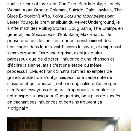
sont: le « Fire of love » du Gun Club, Buddy Holly, « Lonely
Woman » par Ornette Coleman, Suicide, Dale Hawkins, The
Blues Explosion’s Afro,
Polka Dots and Moonbeams
par
Lester Young, le premier album du Velvet Underground, le
« Aftermath des Rolling Stones, Doug Sahm, The Cramps en
général, les
Gnossiennes
d’Erik Satie, Max Roach… Je
pense que tous les artistes rendent constamment des
hommages dans leur travail. Picasso le savait, et empruntait
sans vergogne. Faire une reprise, c’est juste plus
paresseux que de digérer l’influence d’une chanson et
d’écrire la sienne, mais c’est une étape du même
processus. Elvis et Frank Sinatra sont les exemples de
grands artistes qui n’ont jamais écrit une seule note de
musique et qui, pourtant, ont une originalité qu’on ne peut
nier. Nous essayons de ne pas trop nous la raconter sur
notre aspect « unique ». Quelquefois, on a plus de succès
en cachant ses influences et certains trouvent ça
« original ».