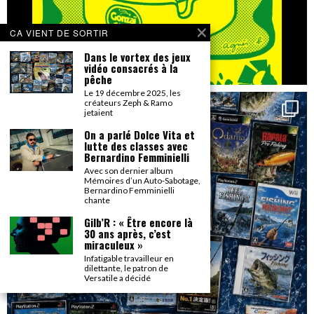
CA VIENT DE SORTIR
Dans le vortex des jeux
vidéo consacrés à la
pêche
Le 19 décembre 2025, les
créateurs Zeph & Ramo
jetaient
On a parlé Dolce Vita et
lutte des classes avec
Bernardino Femminielli
Avec son dernier album
Mémoires d’un Auto-Sabotage,
Bernardino Femminielli
chante
Gilb’R : « Être encore là
30 ans après, c’est
miraculeux »
Infatigable travailleur en
dilettante, le patron de
Versatile a décidé