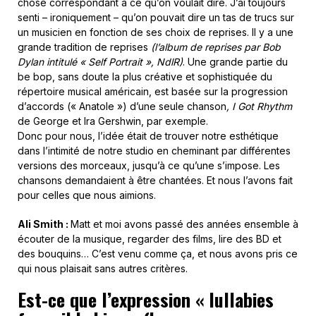
chose correspondant à ce qu’on voulait dire. J’ai toujours
senti – ironiquement – qu’on pouvait dire un tas de trucs sur
un musicien en fonction de ses choix de reprises. Il y a une
grande tradition de reprises
(l’album de reprises par Bob
Dylan intitulé « Self Portrait », NdlR)
. Une grande partie du
be bop, sans doute la plus créative et sophistiquée du
répertoire musical américain, est basée sur la progression
d’accords (« Anatole ») d’une seule chanson
, I Got Rhythm
de George et Ira Gershwin, par exemple.
Donc pour nous, l’idée était de trouver notre esthétique
dans l’intimité de notre studio en cheminant par différentes
versions des morceaux, jusqu’à ce qu’une s’impose. Les
chansons demandaient à être chantées. Et nous l’avons fait
pour celles que nous aimions.
Ali Smith :
Matt et moi avons passé des années ensemble à
écouter de la musique, regarder des films, lire des BD et
des bouquins… C’est venu comme ça, et nous avons pris ce
qui nous plaisait sans autres critères.
Est-ce que l’expression « lullabies