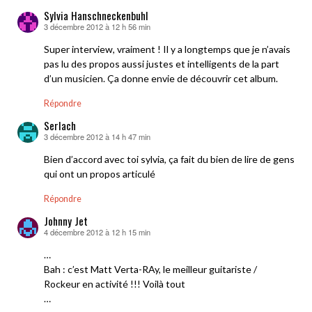
Sylvia Hanschneckenbuhl
3 décembre 2012 à 12 h 56 min
dit :
Super interview, vraiment ! Il y a longtemps que je n’avais
pas lu des propos aussi justes et intelligents de la part
d’un musicien. Ça donne envie de découvrir cet album.
Répondre
Serlach
3 décembre 2012 à 14 h 47 min
dit :
Bien d’accord avec toi sylvia, ça fait du bien de lire de gens
qui ont un propos articulé
Répondre
Johnny Jet
4 décembre 2012 à 12 h 15 min
dit :
…
Bah : c’est Matt Verta-RAy, le meilleur guitariste /
Rockeur en activité !!! Voilà tout
…