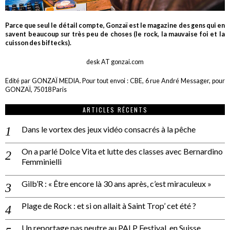
Parce que seul le détail compte, Gonzaï est le magazine des gens qui en
savent beaucoup sur très peu de choses (le rock, la mauvaise foi et la
cuisson des biftecks).
desk AT gonzai.com
Edité par GONZAÏ MEDIA. Pour tout envoi : CBE, 6 rue André Messager, pour
GONZAÏ, 75018 Paris
ARTICLES RÉCENTS
Dans le vortex des jeux vidéo consacrés à la pêche
On a parlé Dolce Vita et lutte des classes avec Bernardino
Femminielli
Gilb’R : « Être encore là 30 ans après, c’est miraculeux »
Plage de Rock : et si on allait à Saint Trop’ cet été ?
Un reportage pas neutre au PALP Festival, en Suisse