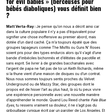
for evil babies » (berceuses pour
bébés diaboliques) vous définit bien
?
Matt Verta-Ray :
Je pense qu’on nous a décrit ainsi car
dans la culture populaire il n’y a pas d’équivalent pour
signifier une chose inoffensive au premier abord, mais
dotée d’un dard caché. Ça m’a toujours épaté que des
groupes tapageurs comme The Misfits ou Guns N’ Roses
soient pris pour des types endurcis alors qu’il s’agit d’une
bande d’imbéciles bichonnés et d’élitistes de pacotille et
sans esprit. Se livrer à de grandes bacchanales avec
l’argent de papa ne fait pas de toi un Keith Richards, même
si la thune vient d’une maison de disques ou d’un contrat.
Nous nous sommes toujours sentis proches du Velvet
Underground ou de Mazzy Star, des groupes dont le
propos est de hisser l’art au plus haut, là où tu peux vivre
une expérience personnelle avec une nouvelle manière
d’appréhender le monde. Quand Lou Reed chante
Pale Blue
Eyes
, tu ressens vraiment sa douleur, il ne s’agit pas du
gribouillage cynique écrit par un parolier de Los Angeles. Et