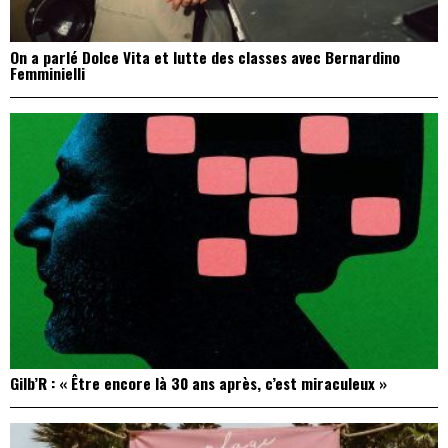
On a parlé Dolce Vita et lutte des classes avec Bernardino
Femminielli
Gilb’R : « Être encore là 30 ans après, c’est miraculeux »