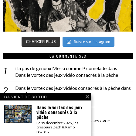
CHARGER PLUS
Suivre sur Instagram
CA COMMENTE SEC
il a pas de genoux Messi comme P comelade
dans
Dans le vortex des jeux vidéo consacrés à la pêche
Dans le vortex des jeux vidéos consacrés à la pêche
dans
PACÔME THIELLEMENT
CA VIENT DE SORTIR
La séance d’Hip Gnose
Dans le vortex des jeux
vidéo consacrés à la
La Patrie
dans
pêche
On a parlé Dolce Vita et lutte des classes avec
Le 19 décembre 2025, les
Bernardino Femminielli
créateurs Zeph & Ramo
jetaient