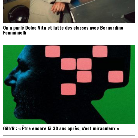
On a parlé Dolce Vita et lutte des classes avec Bernardino
Femminielli
Gilb’R : « Être encore là 30 ans après, c’est miraculeux »