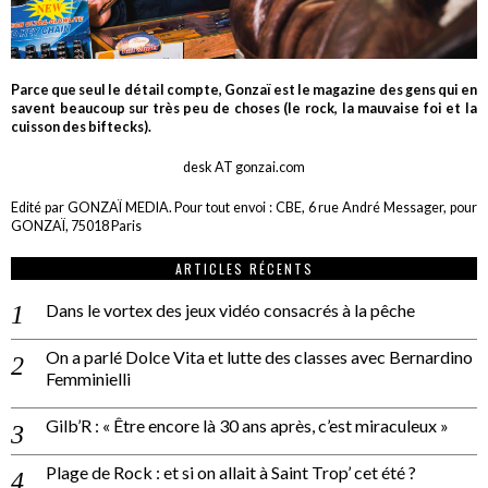
Parce que seul le détail compte, Gonzaï est le magazine des gens qui en
savent beaucoup sur très peu de choses (le rock, la mauvaise foi et la
cuisson des biftecks).
desk AT gonzai.com
Edité par GONZAÏ MEDIA. Pour tout envoi : CBE, 6 rue André Messager, pour
GONZAÏ, 75018 Paris
ARTICLES RÉCENTS
Dans le vortex des jeux vidéo consacrés à la pêche
On a parlé Dolce Vita et lutte des classes avec Bernardino
Femminielli
Gilb’R : « Être encore là 30 ans après, c’est miraculeux »
Plage de Rock : et si on allait à Saint Trop’ cet été ?