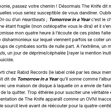
onie, passez votre chemin ! Désormais The Knife dit 
uelles vous seriez susceptible de vous dandiner. Oublie
On
ou d’un
Heartbeats
;
Tomorrow in a Year
c’est le c
ne étant fragile (mon ostéopathe vous le dira) et il s’en
omisse mon quatre heure à l’écoute de ces pistes faite
o disharmonieux sur lequel viennent parfois se coller 
oups de cymbales sortis de nulle part. A l’extrême, u
rds
, un jour de déprime/céphalée [rayer la mention inut
uicide.
 sorti chez Rabid Records (le label créé par les deux m
it dit de
Tomorrow in a Year
qu’il sonne comme l’albu
ec une maison de disque à laquelle on a envie de fair
de la quitter. Trop éthérée pour susciter une véritable 
mentation de The Knife apparaît comme un OVNI inacce
le sourcil levé avant de réécouter pour la quatre-centi