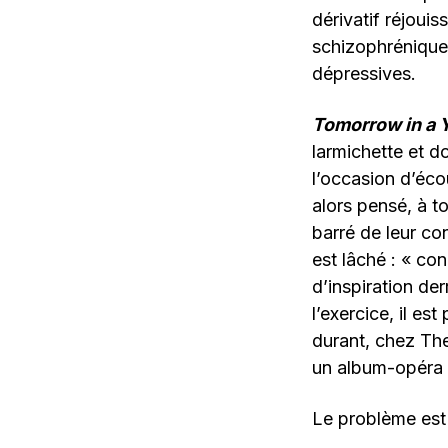
dérivatif réjoui
schizophrénique
dépressives.
Tomorrow in a 
larmichette et do
l’occasion d’éco
alors pensé, à to
barré de leur con
est lâché : « c
d’inspiration der
l’exercice, il e
durant, chez The
un album-opéra é
Le problème est l