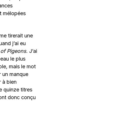
dances
et mélopées
me tirerait une
uand j’ai eu
 of Pigeons
. J’ai
ceau le plus
ble, mais le mot
er un manque
r à bien
e quinze titres
 ont donc conçu