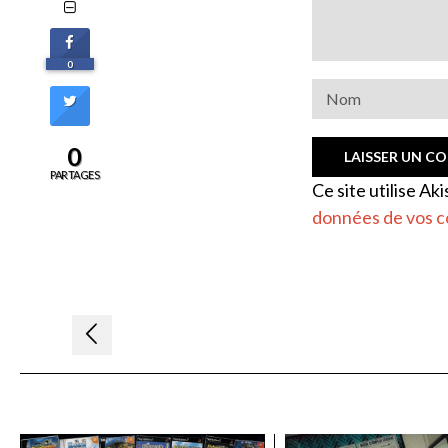
0
0
PARTAGES
Ce site utilise Ak
données de vos c
Navigation
de
l’article