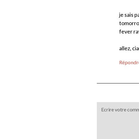
je sais 
tomorrow
fever ra
allez, ci
Répondr