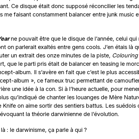
ssant. Ce disque était donc supposé réconcilier les ten
s me faisant constamment balancer entre junk music 
Year
ne pouvait être que le disque de l’année, celui qui 
nt on parlerait exaltés entre gens cools. J’en étais là q
uter un extrait des onze minutes de la piste,
Colouring
rt, que le parti pris était de balancer en teasing le mor
cept-album. Il s’avère en fait que c’est le plus accessi
oncept-album », ce fameux truc permettant de camoufl
rière une idée à la con. Si à l’heure actuelle, pour mene
st plus qu’indiqué de chanter les louanges de Mère Natur
 Knife on aime sortir des sentiers battus. Les suédois
voquant la théorie darwinienne de l’évolution.
à : le darwinisme, ça parle à qui ?