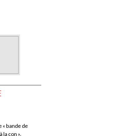
E
e « bande de
 la con ».