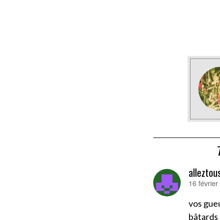
allezto
16 févrie
dit :
vos gueu
bâtards 