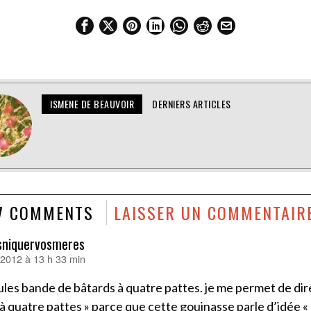
ISMENE DE BEAUVOIR
DERNIERS ARTICLES
7 COMMENTS
LAISSER UN COMMENTAIR
usniquervosmeres
r 2012 à 13 h 33 min
les bande de bâtards à quatre pattes. je me permet de dir
à quatre pattes » parce que cette gouinasse parle d’idée « à