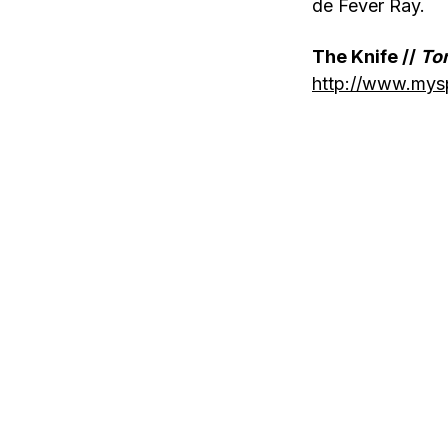
de Fever Ray.
The Knife //
To
http://www.mys