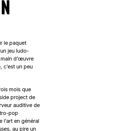
ON
r le paquet
 un jeu ludo-
la main d’œuvre
, c’est un peu
rois mois que
side project de
rveur auditive de
ctro-pop
l’art en général
sses, au pire un