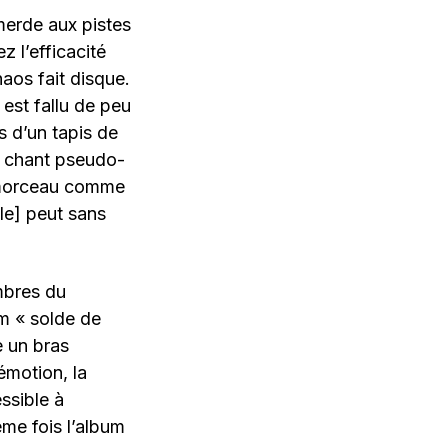
merde aux pistes
z l’efficacité
haos fait disque.
 est fallu de peu
s d’un tapis de
un chant pseudo-
n morceau comme
ile] peut sans
embres du
m « solde de
e un bras
émotion, la
ssible à
ème fois l’album