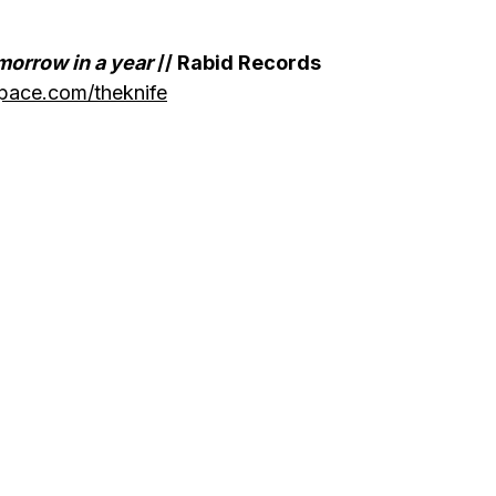
morrow in a year
// Rabid Records
pace.com/theknife