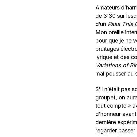
Amateurs d’harm
de 3’30 sur lesq
d’un
Pass This 
Mon oreille inter
pour que je ne v
bruitages électr
lyrique et des c
Variations of Bi
mal pousser au s
S’il n’était pas
groupe), on aura
tout compte » av
d’honneur avant 
dernière expéri
regarder passer 