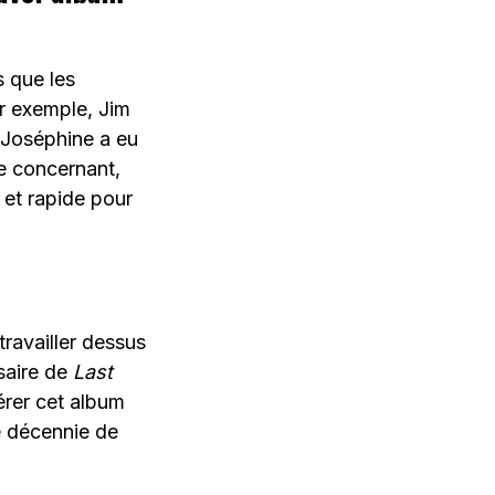
s que les
ar exemple, Jim
 Joséphine a eu
e concernant,
 et rapide pour
travailler dessus
rsaire de
Last
érer cet album
ne décennie de