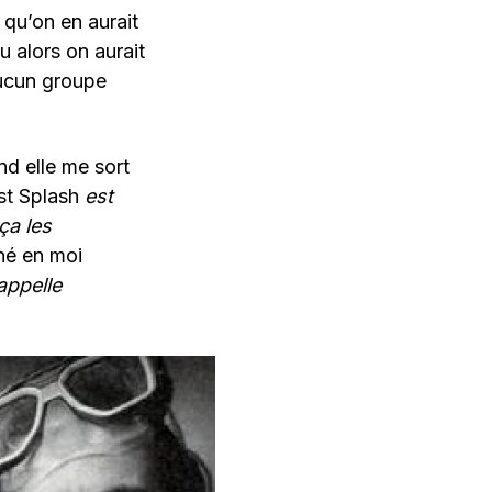
 qu’on en aurait
u alors on aurait
Aucun groupe
and elle me sort
st Splash
est
ça les
né en moi
appelle