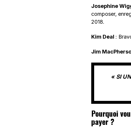
Josephine Wi
composer, enregi
2018.
Kim Deal
: Brav
Jim MacPhers
« SI U
Pourquoi vou
payer ?