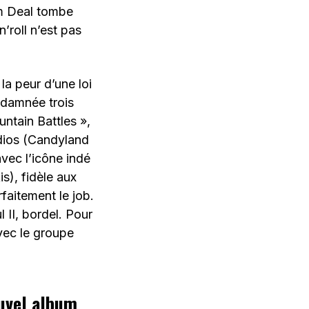
im Deal tombe
’roll n’est pas
la peur d’une loi
ndamnée trois
ntain Battles »,
udios (Candyland
vec l’icône indé
s), fidèle aux
faitement le job.
II, bordel. Pour
vec le groupe
uvel album