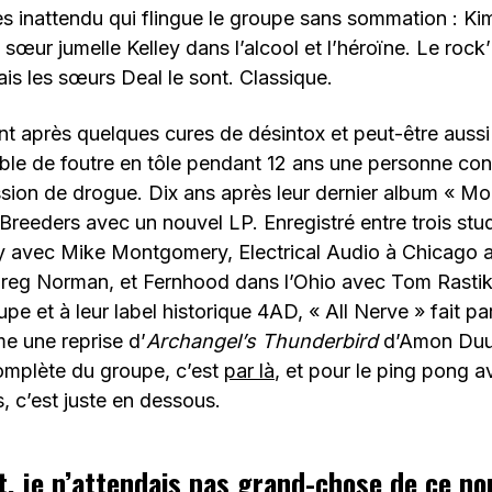
ès inattendu qui flingue le groupe sans sommation : K
sœur jumelle Kelley dans l’alcool et l’héroïne. Le rock’n
s les sœurs Deal le sont. Classique.
ont après quelques cures de désintox et peut-être aussi 
ble de foutre en tôle pendant 12 ans une personne co
sion de drogue. Dix ans après leur dernier album « Mou
 Breeders avec un nouvel LP. Enregistré entre trois st
y avec Mike Montgomery, Electrical Audio à Chicago a
Greg Norman, et Fernhood dans l’Ohio avec Tom Rastiki
e et à leur label historique 4AD, « All Nerve » fait par
e une reprise d’
Archangel’s Thunderbird
d’Amon Duul 
 complète du groupe, c’est
par là
, et pour le ping pong a
s, c’est juste en dessous.
 je n’attendais pas grand-chose de ce no