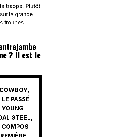
la trappe. Plutôt
 sur la grande
es troupes
’entrejambe
e ? Il est le
E COWBOY,
 LE PASSÉ
L YOUNG
DAL STEEL,
S COMPOS
PREMIÈRE