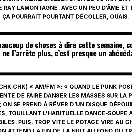
E RAY LAMONTAGNE. AVEC UN PEU D’ÂME ET 
ÇA POURRAIT POURTANT DÉCOLLER, OUAIS
.
eaucoup de choses à dire cette semaine, c
 ne l’arrête plus, c’est presque un abécéda
K CHK CHK) « AM/FM »:
« QUAND LE PUNK POS
ENTE DE FAIRE DANSER LES MASSES SUR LA 
 ; ON SE PREND À RÊVER D’UN DISQUE DÉPOUI
S, TOUILLANT L’HABITUELLE DANCE-SOUPE 
ILES. PUIS, TROP VITE LE POTAGE VIRE AU 
ON ATTEND LA FIN DE LA NUIT AU FOND DU T