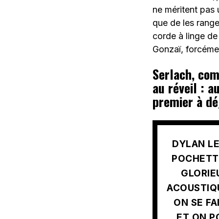
ne méritent pas 
que de les range
corde à linge de
Gonzaï, forcéme
Serlach, com
au réveil : a
premier à dé
DYLAN LE
POCHETTE
GLORIE
ACOUSTIQU
ON SE F
ET ON P