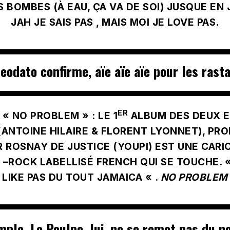
 BOMBES (À EAU, ÇA VA DE SOI) JUSQUE EN
JAH JE SAIS PAS , MAIS MOI JE LOVE PAS.
eodato confirme, aïe aïe aïe pour les rasta
ER
 « NO PROBLEM »
: LE 1
ALBUM DES DEUX 
ANTOINE HILAIRE & FLORENT LYONNET), PRO
R ROSNAY DE JUSTICE (YOUPI) EST UNE CARI
–ROCK LABELLISÉ FRENCH QUI SE TOUCHE. « 
LIKE PAS DU TOUT JAMAICA « .
NO PROBLEM
imple, Le Poulpe, lui, ne se remet pas du n