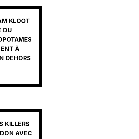
I AM KLOOT
E DU
POPOTAMES
PENT À
EN DEHORS
S KILLERS
RDON AVEC