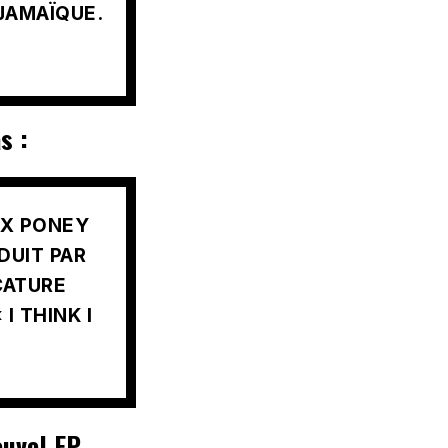
 JAMAÏQUE.
s :
EX PONEY
DUIT PAR
CATURE
I THINK I
ouvel EP