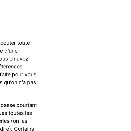
écouter toute
te d’une
vous en avez
éférences
faite pour vous.
s qu’on n’a pas
r passe pourtant
ues toutes les
les (on les
dire). Certains