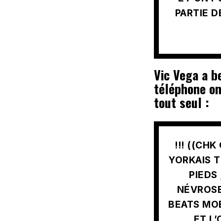
PARTIE D
Vic Vega a b
téléphone on
tout seul :
!!! ((CH
YORKAIS T
PIEDS
NÉVROSE
BEATS MOB
ET L’