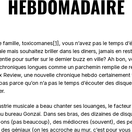
HEBDOMADAIRE
e famille, toxicomanes
[1]
, vous n’avez pas le temps d’
ale mais souhaitez briller dans les diners, jamais en res
entie pour surfer sur le dernier buzz en ville? Ah bon, 
 chroniques longues comme un parchemin remplie de r
x Review, une nouvelle chronique hebdo certainement 
pas parce qu’on n’a pas le temps d’écouter des disque
er.
dustrie musicale a beau chanter ses louanges, le facteu
au bureau Gonzaï. Dans ses bras, des dizaines de disq
bons (pas beaucoup), des médiocres (souvent), des per
, des géniaux (on les accroche au mur, c’est pour vous 