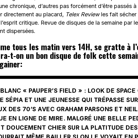
une chronique, d’autres pas forcément d’être passés à 
r directement au placard,
Telex Review
les fait sécher
 l’esprit critique. Revue de disques de la semaine par l
nt dispersées.
me tous les matin vers 14H, se gratte à l
ura-t-on un bon disque de folk cette semain
gainer:
BLANC « PAUPER’S FIELD »
: LOOK DE SPAC
 SÉPIA ET UNE JEUNESSE QUI TRÉPASSE SUR
UX DES 70’S AVEC GRAHAM PARSONS ET NEI
E EN LIGNE DE MIRE. MALGRÉ UNE BELLE PE
AIT DOUCEMENT CHIER SUR LA PLATITUDE DE
OURRAIT MÊME BAILLER SI ON LE VOYAIT EN 