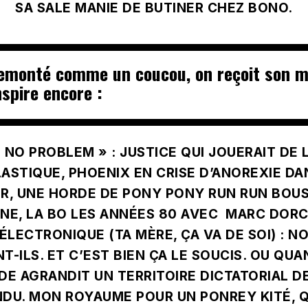
SA SALE MANIE DE BUTINER CHEZ BONO.
emonté comme un coucou, on reçoit son ma
nspire encore :
« NO PROBLEM »
: JUSTICE QUI JOUERAIT DE 
LASTIQUE, PHOENIX EN CRISE D’ANOREXIE DA
R, UNE HORDE DE PONY PONY RUN RUN BOUSI
NE, LA BO LES ANNÉES 80 AVEC MARC DORC
ÉLECTRONIQUE (TA MÈRE, ÇA VA DE SOI) : 
NT-ILS. ET C’EST BIEN ÇA LE SOUCIS. OU QUA
E AGRANDIT UN TERRITOIRE DICTATORIAL D
DU. MON ROYAUME POUR UN PONREY KITÉ, Q