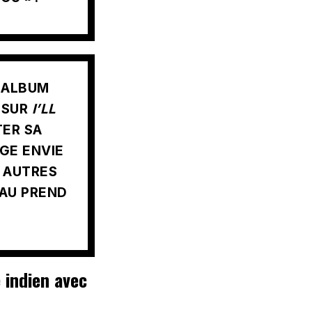
N ALBUM
 SUR
I’LL
TER SA
GE ENVIE
 AUTRES
AU PREND
é indien avec