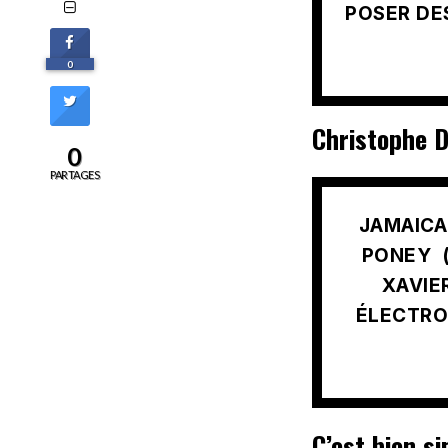
POSER DES
0
Christophe D
0
PARTAGES
JAMAICA
PONEY (
XAVIE
ÉLECTRO 
C’est bien s