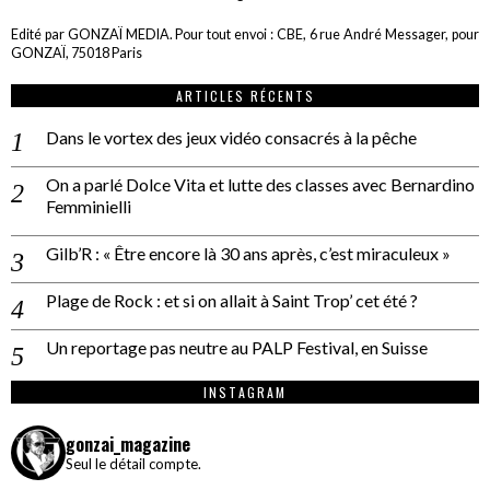
Edité par GONZAÏ MEDIA. Pour tout envoi : CBE, 6 rue André Messager, pour
GONZAÏ, 75018 Paris
ARTICLES RÉCENTS
Dans le vortex des jeux vidéo consacrés à la pêche
On a parlé Dolce Vita et lutte des classes avec Bernardino
Femminielli
Gilb’R : « Être encore là 30 ans après, c’est miraculeux »
Plage de Rock : et si on allait à Saint Trop’ cet été ?
Un reportage pas neutre au PALP Festival, en Suisse
INSTAGRAM
gonzai_magazine
Seul le détail compte.