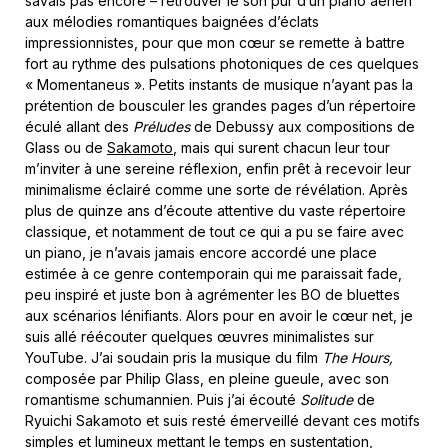
savais pas encore – retrouver le son pur d’un piano aérien
aux mélodies romantiques baignées d’éclats
impressionnistes, pour que mon cœur se remette à battre
fort au rythme des pulsations photoniques de ces quelques
« Momentaneus ». Petits instants de musique n’ayant pas la
prétention de bousculer les grandes pages d’un répertoire
éculé allant des
Préludes
de Debussy aux compositions de
Glass ou de
Sakamoto
, mais qui surent chacun leur tour
m’inviter à une sereine réflexion, enfin prêt à recevoir leur
minimalisme éclairé comme une sorte de révélation. Après
plus de quinze ans d’écoute attentive du vaste répertoire
classique, et notamment de tout ce qui a pu se faire avec
un piano, je n’avais jamais encore accordé une place
estimée à ce genre contemporain qui me paraissait fade,
peu inspiré et juste bon à agrémenter les BO de bluettes
aux scénarios lénifiants. Alors pour en avoir le cœur net, je
suis allé réécouter quelques œuvres minimalistes sur
YouTube. J’ai soudain pris la musique du film
The Hours,
composée par Philip Glass, en pleine gueule, avec son
romantisme schumannien. Puis j’ai écouté
Solitude
de
Ryuichi Sakamoto et suis resté émerveillé devant ces motifs
simples et lumineux mettant le temps en sustentation,