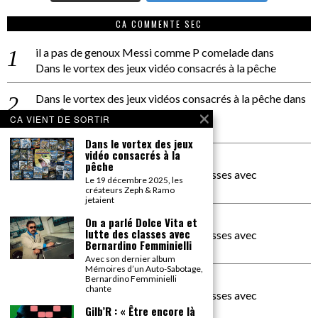
CA COMMENTE SEC
il a pas de genoux Messi comme P comelade
dans
Dans le vortex des jeux vidéo consacrés à la pêche
Dans le vortex des jeux vidéos consacrés à la pêche
dans
PACÔME THIELLEMENT
CA VIENT DE SORTIR
La séance d’Hip Gnose
Dans le vortex des jeux
vidéo consacrés à la
La Patrie
dans
pêche
On a parlé Dolce Vita et lutte des classes avec
Le 19 décembre 2025, les
Bernardino Femminielli
créateurs Zeph & Ramo
jetaient
carte noire negra à l'o tiede
dans
On a parlé Dolce Vita et
lutte des classes avec
On a parlé Dolce Vita et lutte des classes avec
Bernardino Femminielli
Bernardino Femminielli
Avec son dernier album
Mémoires d’un Auto-Sabotage,
moise et son mascaré
dans
Bernardino Femminielli
chante
On a parlé Dolce Vita et lutte des classes avec
Bernardino Femminielli
Gilb’R : « Être encore là