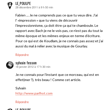
LE_POULPE
28 décembre 2011 à 9 h 50 min
dit :
Fabien … Je ne comprends pas ce que tu veux dire. J’ai
l' »impression » que tu viens de découvrir
l’impressionnisme, ça doit être ça qui te chamboule. Le
rapport avec Bach je ne le vois pas, ce n’est pas du tout la
même époque et les mêmes enjeux en terme d’écriture.
Pour ce qui est de Koudlam, je ne connais pas assez et j’ai
aussi du mal à relier avec la musique de Gourlay.
Répondre
sylvain fesson
18 janvier 2012 à 17 h 30 min
dit :
Je ne connais pour l’instant que ce morceau, qui est en
effet(mer ?), très beau ! Comme cet article.
Sylvain
http://www.parlhot.com
Répondre
LE_POULPE