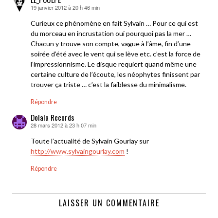
19 janvier 2012 à 20 h 46 min
dit :
Curieux ce phénomène en fait Sylvain … Pour ce qui est
du morceau en incrustation oui pourquoi pas la mer …
Chacun y trouve son compte, vague à l’âme, fin d’une
soirée d’été avec le vent qui se lève etc. c’est la force de
l’impressionnisme. Le disque requiert quand même une
certaine culture de l’écoute, les néophytes finissent par
trouver ça triste … c’est la faiblesse du minimalisme.
Répondre
Dolala Records
28 mars 2012 à 23 h 07 min
dit :
Toute l’actualité de Sylvain Gourlay sur
http://www.sylvaingourlay.com
!
Répondre
LAISSER UN COMMENTAIRE