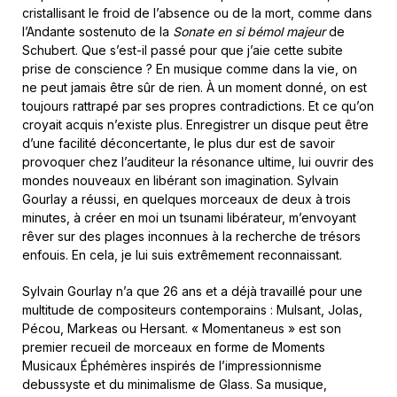
cristallisant le froid de l’absence ou de la mort, comme dans
l’Andante sostenuto de la
Sonate
en si bémol majeur
de
Schubert. Que s’est-il passé pour que j’aie cette subite
prise de conscience ? En musique comme dans la vie, on
ne peut jamais être sûr de rien. À un moment donné, on est
toujours rattrapé par ses propres contradictions. Et ce qu’on
croyait acquis n’existe plus. Enregistrer un disque peut être
d’une facilité déconcertante, le plus dur est de savoir
provoquer chez l’auditeur la résonance ultime, lui ouvrir des
mondes nouveaux en libérant son imagination. Sylvain
Gourlay a réussi, en quelques morceaux de deux à trois
minutes, à créer en moi un tsunami libérateur, m’envoyant
rêver sur des plages inconnues à la recherche de trésors
enfouis. En cela, je lui suis extrêmement reconnaissant.
Sylvain Gourlay n’a que 26 ans et a déjà travaillé pour une
multitude de compositeurs contemporains : Mulsant, Jolas,
Pécou, Markeas ou Hersant. « Momentaneus » est son
premier recueil de morceaux en forme de Moments
Musicaux Éphémères inspirés de l’impressionnisme
debussyste et du minimalisme de Glass. Sa musique,