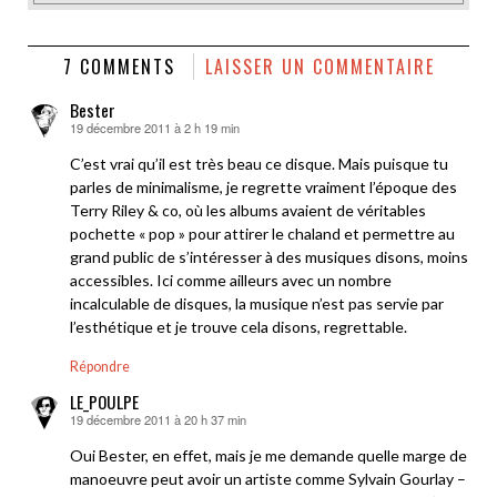
7 COMMENTS
LAISSER UN COMMENTAIRE
Bester
19 décembre 2011 à 2 h 19 min
dit :
C’est vrai qu’il est très beau ce disque. Mais puisque tu
parles de minimalisme, je regrette vraiment l’époque des
Terry Riley & co, où les albums avaient de véritables
pochette « pop » pour attirer le chaland et permettre au
grand public de s’intéresser à des musiques disons, moins
accessibles. Ici comme ailleurs avec un nombre
incalculable de disques, la musique n’est pas servie par
l’esthétique et je trouve cela disons, regrettable.
Répondre
LE_POULPE
19 décembre 2011 à 20 h 37 min
dit :
Oui Bester, en effet, mais je me demande quelle marge de
manoeuvre peut avoir un artiste comme Sylvain Gourlay –