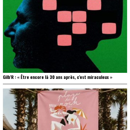
Gilb’R : « Être encore là 30 ans après, c’est miraculeux »