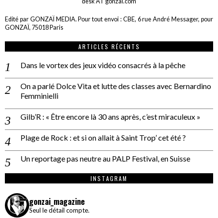
desk AT gonzai.com
Edité par GONZAÏ MEDIA. Pour tout envoi : CBE, 6 rue André Messager, pour
GONZAÏ, 75018 Paris
ARTICLES RÉCENTS
Dans le vortex des jeux vidéo consacrés à la pêche
On a parlé Dolce Vita et lutte des classes avec Bernardino
Femminielli
Gilb’R : « Être encore là 30 ans après, c’est miraculeux »
Plage de Rock : et si on allait à Saint Trop’ cet été ?
Un reportage pas neutre au PALP Festival, en Suisse
INSTAGRAM
gonzai_magazine
Seul le détail compte.