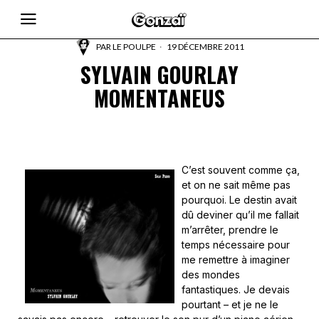
PAR
LE POULPE
19 DÉCEMBRE 2011
SYLVAIN GOURLAY
MOMENTANEUS
C’est souvent comme ça,
et on ne sait même pas
pourquoi. Le destin avait
dû deviner qu’il me fallait
m’arrêter, prendre le
temps nécessaire pour
me remettre à imaginer
des mondes
fantastiques. Je devais
pourtant – et je ne le