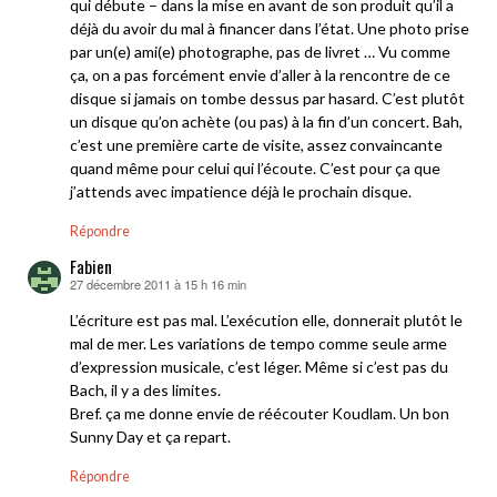
qui débute – dans la mise en avant de son produit qu’il a
déjà du avoir du mal à financer dans l’état. Une photo prise
par un(e) ami(e) photographe, pas de livret … Vu comme
ça, on a pas forcément envie d’aller à la rencontre de ce
disque si jamais on tombe dessus par hasard. C’est plutôt
un disque qu’on achète (ou pas) à la fin d’un concert. Bah,
c’est une première carte de visite, assez convaincante
quand même pour celui qui l’écoute. C’est pour ça que
j’attends avec impatience déjà le prochain disque.
Répondre
Fabien
27 décembre 2011 à 15 h 16 min
dit :
L’écriture est pas mal. L’exécution elle, donnerait plutôt le
mal de mer. Les variations de tempo comme seule arme
d’expression musicale, c’est léger. Même si c’est pas du
Bach, il y a des limites.
Bref. ça me donne envie de réécouter Koudlam. Un bon
Sunny Day et ça repart.
Répondre