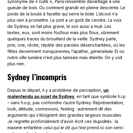
synonyme de « cuité »,
Paris
ressemble davantage à une
gueule de bois. Ou comment grandir en pleine descente. Le
poids de la boule à facette qui serre le bide. L’alcool n’a
plus rien à promettre. Le joint a un goût de cendre. La voix
de Sydney se fait plus grave, le son aussi a mué. Les
textes, eux, sont moins foufous mais plus flous, sûrement
quelques traces du brouillard de la veille. Sydney parle,
prie, crie, récite, répète des paroles désenchantées, où les
fêtes deviennent
transparentes
, l’apathie,
généralisée
. Et où
notre ville lumière n’est plus tamisée mais éteinte. On y voit
plus rien.
Sydney l’incompris
Depuis le départ, il y a problème de perception,
un
malentendu au sujet de Sydney
, en tant que symbole h.i.p
– sans h.o.p, pas confondre
l’autre
Sydney. Représentation,
look, attitude, connexions, feeling : autrement dit des
arguments qui s’éloignent des grandes largeurs musicales.
Je regrette profondément d’avoir écrit ces stupidités : la
maxime enfantine
celui qui le dit qui l’est
prend ici son sens :