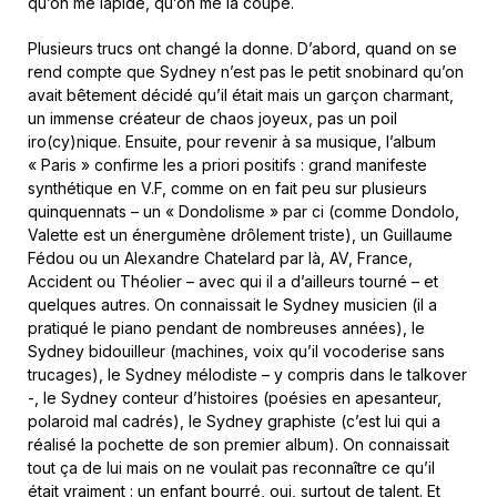
qu’on me lapide, qu’on me la coupe.
Plusieurs trucs ont changé la donne. D’abord, quand on se
rend compte que Sydney n’est pas le petit snobinard qu’on
avait bêtement décidé qu’il était mais un garçon charmant,
un immense créateur de chaos joyeux, pas un poil
iro(cy)nique. Ensuite, pour revenir à sa musique, l’album
« Paris » confirme les a priori positifs : grand manifeste
synthétique en V.F, comme on en fait peu sur plusieurs
quinquennats – un « Dondolisme » par ci (comme Dondolo,
Valette est un énergumène drôlement triste), un Guillaume
Fédou ou un Alexandre Chatelard par là, AV, France,
Accident ou Théolier – avec qui il a d’ailleurs tourné – et
quelques autres. On connaissait le Sydney musicien (il a
pratiqué le piano pendant de nombreuses années), le
Sydney bidouilleur (machines, voix qu’il vocoderise sans
trucages), le Sydney mélodiste – y compris dans le talkover
-, le Sydney conteur d’histoires (poésies en apesanteur,
polaroid mal cadrés), le Sydney graphiste (c’est lui qui a
réalisé la pochette de son premier album). On connaissait
tout ça de lui mais on ne voulait pas reconnaître ce qu’il
était vraiment : un enfant bourré, oui, surtout de talent. Et