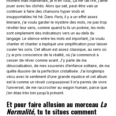
moment mais maintenant, je m’en fous, ça me fait rire, j’aime
jouer avec les clichés. Alors qui sait, peut-être vais-je
continuer à faire des chansons hyper snob et
insupportables hé hé. Dans
Paris
, il y a un effet assez
liminaire, j’ai voulu garder le mystère des mots, ne pas trop
révéler leur sens, comme quand tu lis un poème, les mots
sont simplement des indicateurs vers un au-delà du
langage. Le silence entre les mots est important, j’ai voulu
chanter et chanter a impliqué une simplification pour laisser
couler les sons. Cet album est assez classique, au sens où
j’y ai pris conscience de la réalité, où j’ai commencé à
cesser de rêver comme avant. J’y parle de ma
désocialisation, de mes souvenirs d’enfance solitaire, de ma
quête illusoire de la perfection cristallisée. J’ai longtemps
vécu avec le sentiment d’une grande injustice et cet album
est là comme un réveil
compassionel
. Il m’a permis de vivre
l’universel, de me raccrocher au wagon humain, parce que
j’en étais très loin jusqu’à présent.
Et pour faire allusion au morceau
La
Normalité,
tu te situes comment