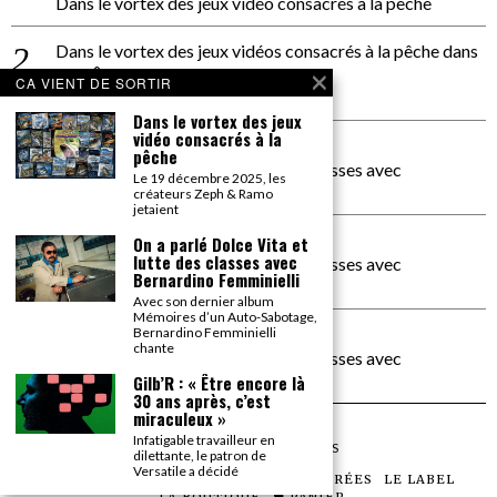
Dans le vortex des jeux vidéo consacrés à la pêche
Dans le vortex des jeux vidéos consacrés à la pêche
dans
PACÔME THIELLEMENT
CA VIENT DE SORTIR
La séance d’Hip Gnose
Dans le vortex des jeux
vidéo consacrés à la
La Patrie
dans
pêche
On a parlé Dolce Vita et lutte des classes avec
Le 19 décembre 2025, les
Bernardino Femminielli
créateurs Zeph & Ramo
jetaient
carte noire negra à l'o tiede
dans
On a parlé Dolce Vita et
lutte des classes avec
On a parlé Dolce Vita et lutte des classes avec
Bernardino Femminielli
Bernardino Femminielli
Avec son dernier album
Mémoires d’un Auto-Sabotage,
moise et son mascaré
dans
Bernardino Femminielli
chante
On a parlé Dolce Vita et lutte des classes avec
Bernardino Femminielli
Gilb’R : « Être encore là
30 ans après, c’est
miraculeux »
Infatigable travailleur en
©
2026
TOUS DROITS RÉSERVÉS
dilettante, le patron de
Versatile a décidé
LES ARTICLES
LE MAGAZINE
LES SOIRÉES
LE LABEL
LA BOUTIQUE
PANIER