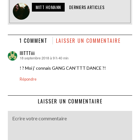
MITT HOMANN
DERNIERS ARTICLES
1 COMMENT
LAISSER UN COMMENTAIRE
IIITTTiii
18 septembre 2018 à 9 h 40 min
dit :
! ? Moi j’ connais GANG CAN’TTT DANCE ?!
Répondre
LAISSER UN COMMENTAIRE