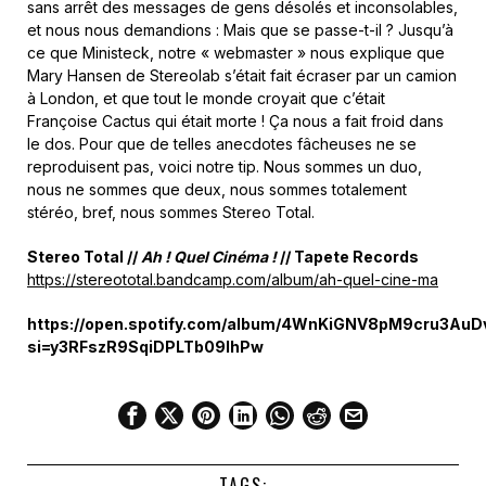
sans arrêt des messages de gens désolés et inconsolables,
et nous nous demandions : Mais que se passe-t-il ? Jusqu’à
ce que Ministeck, notre « webmaster » nous explique que
Mary Hansen de Stereolab s’était fait écraser par un camion
à London, et que tout le monde croyait que c’était
Françoise Cactus qui était morte ! Ça nous a fait froid dans
le dos. Pour que de telles anecdotes fâcheuses ne se
reproduisent pas, voici notre tip. Nous sommes un duo,
nous ne sommes que deux, nous sommes totalement
stéréo, bref, nous sommes Stereo Total.
Stereo Total //
Ah ! Quel Cinéma !
// Tapete Records
https://stereototal.bandcamp.com/album/ah-quel-cine-ma
https://open.spotify.com/album/4WnKiGNV8pM9cru3AuD
si=y3RFszR9SqiDPLTb09lhPw
TAGS: