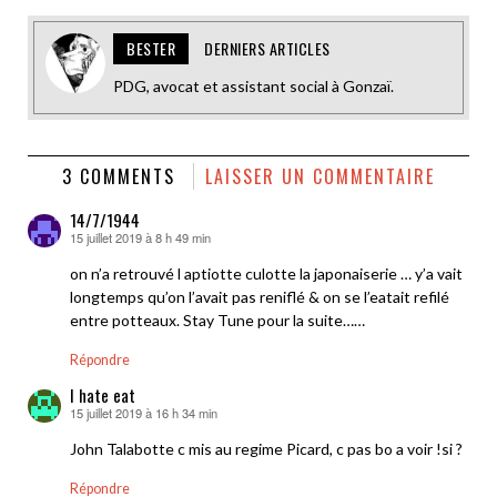
BESTER
DERNIERS ARTICLES
PDG, avocat et assistant social à Gonzaï.
3 COMMENTS
LAISSER UN COMMENTAIRE
14/7/1944
15 juillet 2019 à 8 h 49 min
dit :
on n’a retrouvé l aptiotte culotte la japonaiserie … y’a vait
longtemps qu’on l’avait pas reniflé & on se l’eatait refilé
entre potteaux. Stay Tune pour la suite……
Répondre
I hate eat
15 juillet 2019 à 16 h 34 min
dit :
John Talabotte c mis au regime Picard, c pas bo a voir !si ?
Répondre