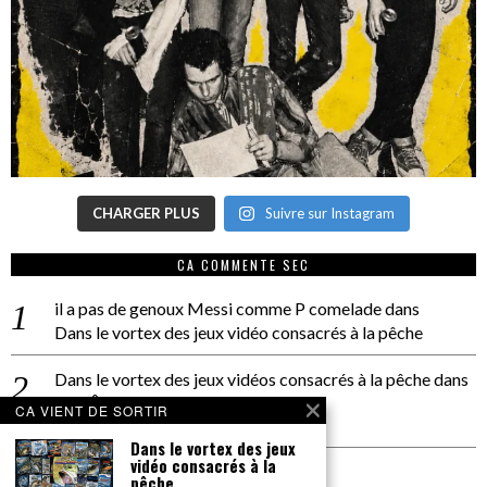
CHARGER PLUS
Suivre sur Instagram
CA COMMENTE SEC
il a pas de genoux Messi comme P comelade
dans
Dans le vortex des jeux vidéo consacrés à la pêche
Dans le vortex des jeux vidéos consacrés à la pêche
dans
PACÔME THIELLEMENT
CA VIENT DE SORTIR
La séance d’Hip Gnose
Dans le vortex des jeux
vidéo consacrés à la
La Patrie
dans
pêche