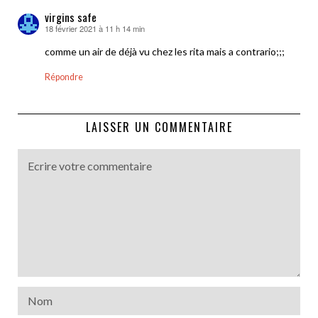
virgins safe
18 février 2021 à 11 h 14 min
dit :
comme un air de déjà vu chez les rita mais a contrario;;;
Répondre
LAISSER UN COMMENTAIRE