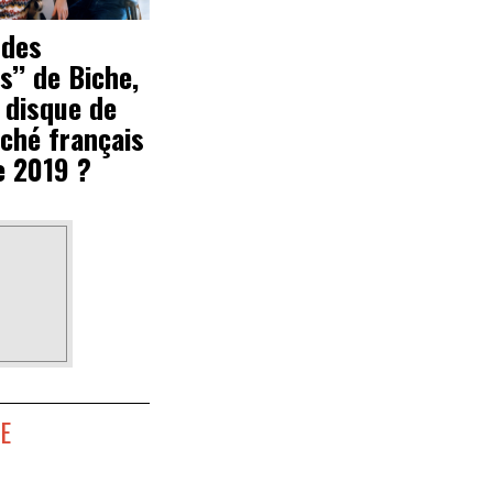
 des
s’’ de Biche,
 disque de
ché français
e 2019 ?
E