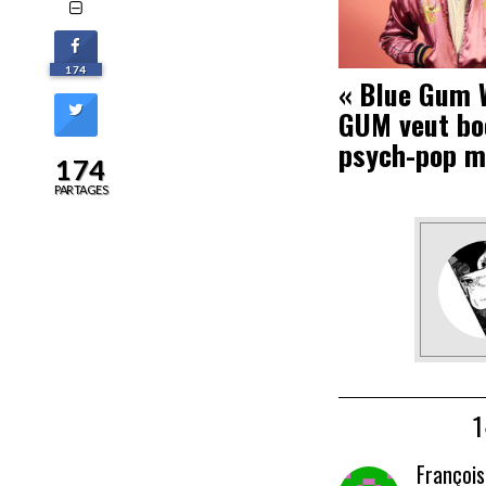
174
« Blue Gum 
GUM veut bo
psych-pop m
174
PARTAGES
François