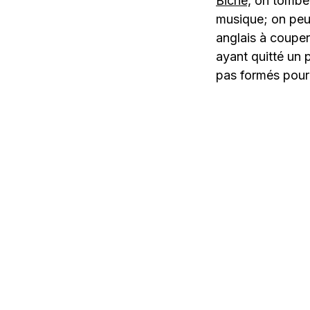
Biche,
on tombe d
musique; on peut
anglais à coupe
ayant quitté un 
pas formés pour 