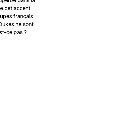
uperbe dans la
te cet accent
upes français
 Dukes ne sont
st-ce pas ?