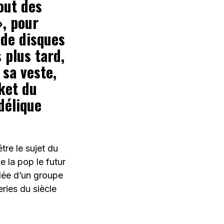
out des
», pour
 de disques
 plus tard,
 sa veste,
ket du
délique
re le sujet du
e la pop le futur
’idée d’un groupe
ries du siècle