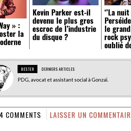
Kevin Parker est-il
‘’La nuit
devenu le plus gros
Perséide
Way » :
escroc de l’industrie
le grand
oster la
du disque ?
rock psy
oderne
oublié d
BESTER
DERNIERS ARTICLES
PDG, avocat et assistant social à Gonzaï.
14 COMMENTS
LAISSER UN COMMENTAIR