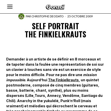
PAR
CHRISTOPHE DEODATO
25 OCTOBRE 2009
SELF PORTRAIT
THE FINKIELKRAUTS
Demander à un artiste de se définir en 8 morceaux et
de tapoter dans la foulée une représentation de soi sur
un clavier à touches sans vie est un exercice de style
pour le moins difficile. Pour ne pas dire une
mission
impossible
. Aujourd’hui
The Finkielkrauts
, un quintet
postmoderne, composé de cinq membres (guitares,
basse, batterie, chant, synthé), plus ou moins
dispersés (Lille,Tours, Annecy, Vendôme, Santiago du
Chili). Anarchy in the yukulélé, Punk’n’Roll (mais
vraiment) et mélodies qui décrochent le cerveau et