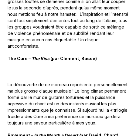
grosses touffes se démener comme si on allait leur couper
le jus la seconde d’après, pendant qu’au même moment
nous mettions feu à notre hamster… L’inspiration et l’intensité
sont tout simplement démentes tout au long de l’album, tous
les groupes voudraient être capable de sortir ce mélange
de violence phénoménale et de subtilité rendant leur
musique en aucun cas étiquetable. Un disque
anticonformiste.
The Cure –
The Kiss
(par Clément, Basse)
La découverte de ce morceau représente personnellement
ma plus grosse claque musicale ! Le long climax permanent
formé par le mur de guitares torturées et la puissance
agressive du chant est un des instants musical les plus
impressionnants que je connaisse. Si aujourd’hui la « trilogie
froide » des Cure a ma préférence ce morceau gardera
toujours une saveur particulière à mes yeux…
Pavement –
In
the Mouth a Desert (
par
David
,
Chant)