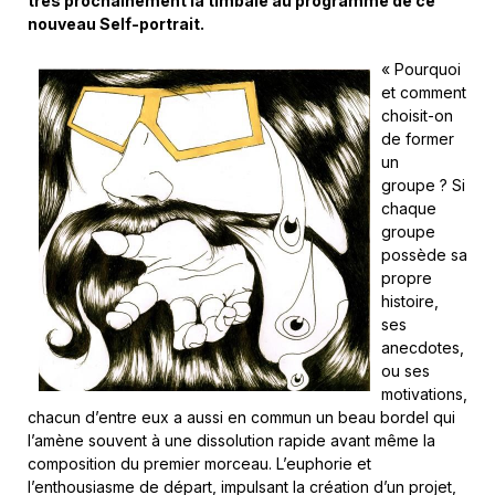
très prochainement la timbale au programme de ce
nouveau Self-portrait.
« Pourquoi
et comment
choisit-on
de former
un
groupe ? Si
chaque
groupe
possède sa
propre
histoire,
ses
anecdotes,
ou ses
motivations,
chacun d’entre eux a aussi en commun un beau bordel qui
l’amène souvent à une dissolution rapide avant même la
composition du premier morceau. L’euphorie et
l’enthousiasme de départ, impulsant la création d’un projet,