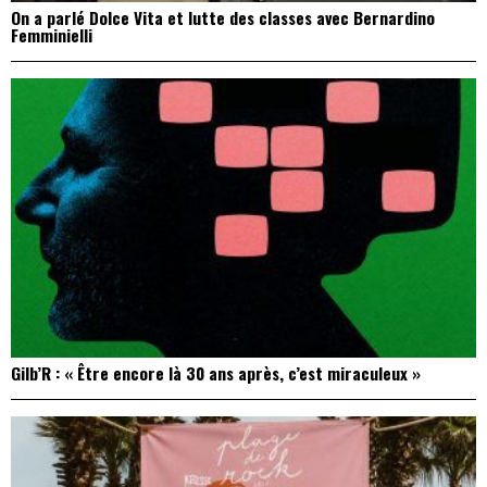
On a parlé Dolce Vita et lutte des classes avec Bernardino
Femminielli
Gilb’R : « Être encore là 30 ans après, c’est miraculeux »