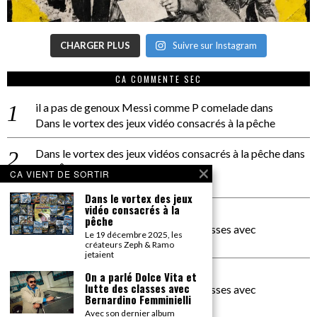
CHARGER PLUS
Suivre sur Instagram
CA COMMENTE SEC
il a pas de genoux Messi comme P comelade
dans
Dans le vortex des jeux vidéo consacrés à la pêche
Dans le vortex des jeux vidéos consacrés à la pêche
dans
PACÔME THIELLEMENT
CA VIENT DE SORTIR
La séance d’Hip Gnose
Dans le vortex des jeux
vidéo consacrés à la
La Patrie
dans
pêche
On a parlé Dolce Vita et lutte des classes avec
Le 19 décembre 2025, les
Bernardino Femminielli
créateurs Zeph & Ramo
jetaient
carte noire negra à l'o tiede
dans
On a parlé Dolce Vita et
lutte des classes avec
On a parlé Dolce Vita et lutte des classes avec
Bernardino Femminielli
Bernardino Femminielli
Avec son dernier album