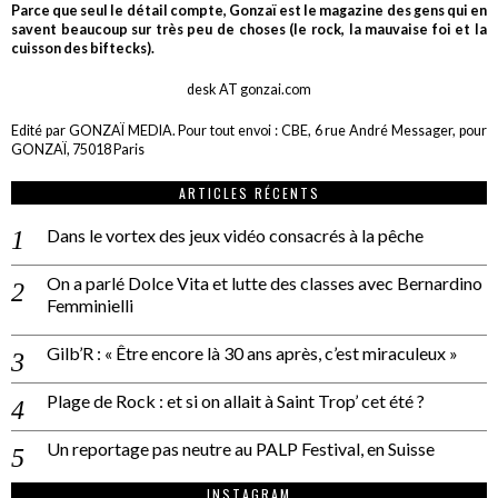
Parce que seul le détail compte, Gonzaï est le magazine des gens qui en
savent beaucoup sur très peu de choses (le rock, la mauvaise foi et la
cuisson des biftecks).
desk AT gonzai.com
Edité par GONZAÏ MEDIA. Pour tout envoi : CBE, 6 rue André Messager, pour
GONZAÏ, 75018 Paris
ARTICLES RÉCENTS
Dans le vortex des jeux vidéo consacrés à la pêche
On a parlé Dolce Vita et lutte des classes avec Bernardino
Femminielli
Gilb’R : « Être encore là 30 ans après, c’est miraculeux »
Plage de Rock : et si on allait à Saint Trop’ cet été ?
Un reportage pas neutre au PALP Festival, en Suisse
INSTAGRAM