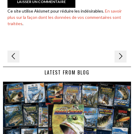
Ce site utilise Akismet pour réduire les indésirables.
En savoir
plus sur la façon dont les données de vos commentaires sont
traitées
.
Navigation
de
LATEST FROM BLOG
l’article