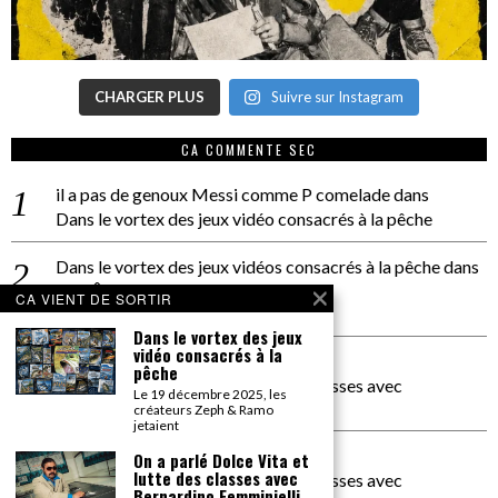
CHARGER PLUS
Suivre sur Instagram
CA COMMENTE SEC
il a pas de genoux Messi comme P comelade
dans
Dans le vortex des jeux vidéo consacrés à la pêche
Dans le vortex des jeux vidéos consacrés à la pêche
dans
PACÔME THIELLEMENT
CA VIENT DE SORTIR
La séance d’Hip Gnose
Dans le vortex des jeux
vidéo consacrés à la
La Patrie
dans
pêche
On a parlé Dolce Vita et lutte des classes avec
Le 19 décembre 2025, les
Bernardino Femminielli
créateurs Zeph & Ramo
jetaient
carte noire negra à l'o tiede
dans
On a parlé Dolce Vita et
lutte des classes avec
On a parlé Dolce Vita et lutte des classes avec
Bernardino Femminielli