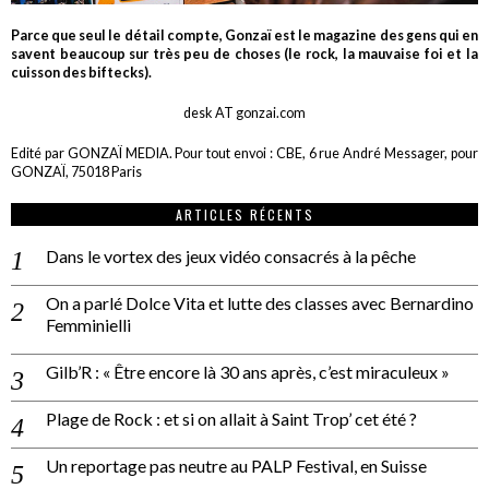
Parce que seul le détail compte, Gonzaï est le magazine des gens qui en
savent beaucoup sur très peu de choses (le rock, la mauvaise foi et la
cuisson des biftecks).
desk AT gonzai.com
Edité par GONZAÏ MEDIA. Pour tout envoi : CBE, 6 rue André Messager, pour
GONZAÏ, 75018 Paris
ARTICLES RÉCENTS
Dans le vortex des jeux vidéo consacrés à la pêche
On a parlé Dolce Vita et lutte des classes avec Bernardino
Femminielli
Gilb’R : « Être encore là 30 ans après, c’est miraculeux »
Plage de Rock : et si on allait à Saint Trop’ cet été ?
Un reportage pas neutre au PALP Festival, en Suisse