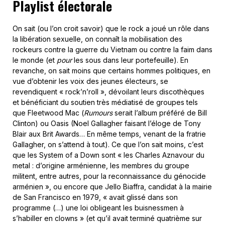
Playlist électorale
On sait (ou l’on croit savoir) que le rock a joué un rôle dans
la libération sexuelle, on connaît la mobilisation des
rockeurs contre la guerre du Vietnam ou contre la faim dans
le monde (et
pour
les sous dans leur portefeuille). En
revanche, on sait moins que certains hommes politiques, en
vue d’obtenir les voix des jeunes électeurs, se
revendiquent « rock’n’roll », dévoilant leurs discothèques
et bénéficiant du soutien très médiatisé de groupes tels
que Fleetwood Mac (
Rumours
serait l’album préféré de Bill
Clinton) ou Oasis (Noel Gallagher faisant l’éloge de Tony
Blair aux Brit Awards… En même temps, venant de la fratrie
Gallagher, on s’attend à tout). Ce que l’on sait moins, c’est
que les System of a Down sont « les Charles Aznavour du
metal : d’origine arménienne, les membres du groupe
militent, entre autres, pour la reconnaissance du génocide
arménien », ou encore que Jello Biaffra, candidat à la mairie
de San Francisco en 1979, « avait glissé dans son
programme (…) une loi obligeant les buisnessmen à
s’habiller en clowns » (et qu’il avait terminé quatrième sur