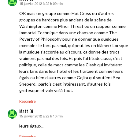
15 janvier 2012 à 22 h 09 min
dit :
OK mais un groupe comme Hot Cross ou d’autres
groupes de hardcore plus anciens de la scène de
Washington comme Minor Threat ou un rappeur comme
Immortal Technique dans une chanson comme The
Poverty of Philosophy pour ne donner que quelques
exemples le font pas mal, qui peut les en blâmer? Lorsque
la musique s’accorde au discours, ça donne des trucs
vraiment pas mal des fois. Et puis l’attitude aussi, c’est
politique, celle de mecs comme les Clash qui invitaient
leurs fans dans leur hôtel et les traitaient comme leurs
égals ou bien d’autres comme Gojira qui soutient Sea
Sheperd…parfois c’est intéressant, d’autres fois
grotesque et vain voilà tout.
Répondre
Matt Oï
15 janvier 2012 à 22 h 10 min
dit :
leurs égaux…
Répondre