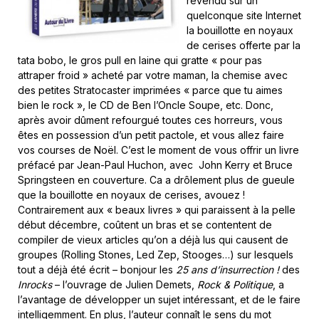
revendu sur un
quelconque site Internet
la bouillotte en noyaux
de cerises offerte par la
tata bobo, le gros pull en laine qui gratte « pour pas
attraper froid » acheté par votre maman, la chemise avec
des petites Stratocaster imprimées « parce que tu aimes
bien le rock », le CD de Ben l’Oncle Soupe, etc. Donc,
après avoir dûment refourgué toutes ces horreurs, vous
êtes en possession d’un petit pactole, et vous allez faire
vos courses de Noël. C’est le moment de vous offrir un livre
préfacé par Jean-Paul Huchon, avec John Kerry et Bruce
Springsteen en couverture. Ca a drôlement plus de gueule
que la bouillotte en noyaux de cerises, avouez !
Contrairement aux « beaux livres » qui paraissent à la pelle
début décembre, coûtent un bras et se contentent de
compiler de vieux articles qu’on a déjà lus qui causent de
groupes (Rolling Stones, Led Zep, Stooges…) sur lesquels
tout a déjà été écrit – bonjour les
25 ans d’insurrection !
des
Inrocks
– l’ouvrage de Julien Demets,
Rock & Politique
, a
l’avantage de développer un sujet intéressant, et de le faire
intelligemment. En plus, l’auteur connaît le sens du mot