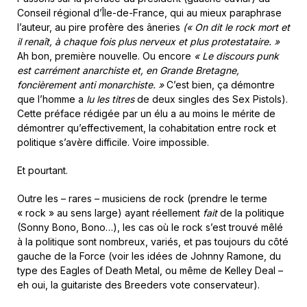
Conseil régional d’Île-de-France, qui au mieux paraphrase
l’auteur, au pire profère des âneries
(« On dit le rock mort et
il renaît, à chaque fois plus nerveux et plus protestataire. »
Ah bon, première nouvelle. Ou encore
« Le discours punk
est carrément anarchiste et, en Grande Bretagne,
foncièrement anti monarchiste. »
C’est bien, ça démontre
que l’homme a
lu les titres
de deux singles des Sex Pistols).
Cette préface rédigée par un élu a au moins le mérite de
démontrer qu’effectivement, la cohabitation entre rock et
politique s’avère difficile. Voire impossible.
Et pourtant.
Outre les – rares – musiciens de rock (prendre le terme
« rock » au sens large) ayant réellement
fait
de la politique
(Sonny Bono, Bono…), les cas où le rock s’est trouvé mêlé
à la politique sont nombreux, variés, et pas toujours du côté
gauche de la Force (voir les idées de Johnny Ramone, du
type des Eagles of Death Metal, ou même de Kelley Deal –
eh oui, la guitariste des Breeders vote conservateur).