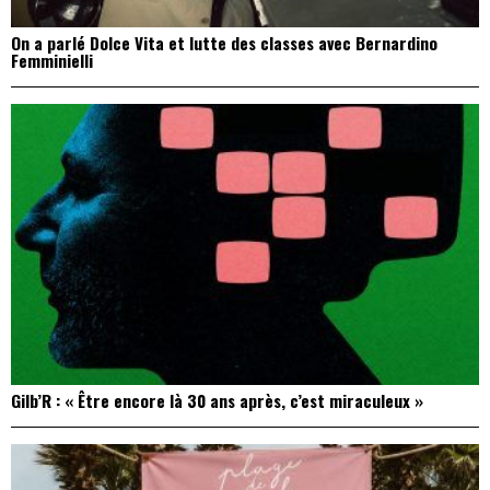
On a parlé Dolce Vita et lutte des classes avec Bernardino
Femminielli
Gilb’R : « Être encore là 30 ans après, c’est miraculeux »