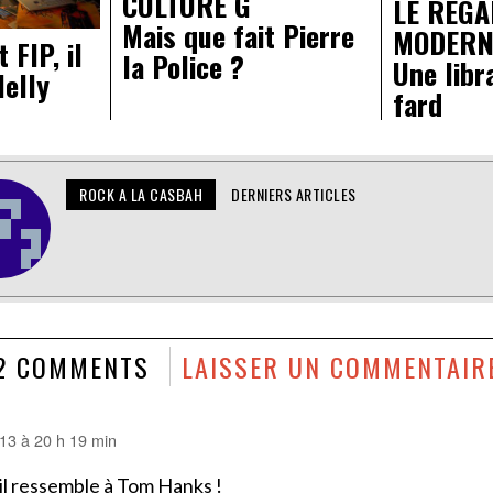
CULTURE G
LE REG
Mais que fait Pierre
MODERN
 FIP, il
la Police ?
Une libr
Nelly
fard
ROCK A LA CASBAH
DERNIERS ARTICLES
2 COMMENTS
LAISSER UN COMMENTAIR
13 à 20 h 19 min
 il ressemble à Tom Hanks !