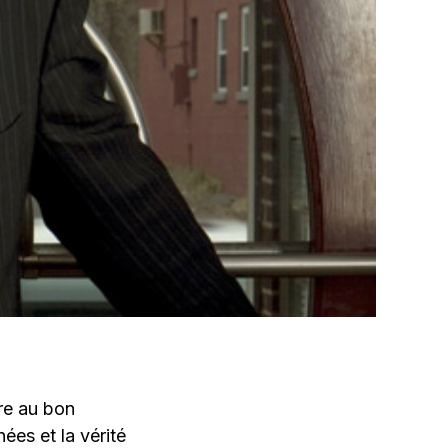
tre au bon
es et la vérité