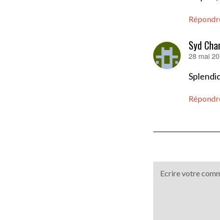
Répondr
Syd Char
28 mai 20
dit :
Splendi
Répondr