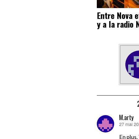
Entre Nova et
y a la radio 
M.arty
27 mai 20
dit :
En plus,