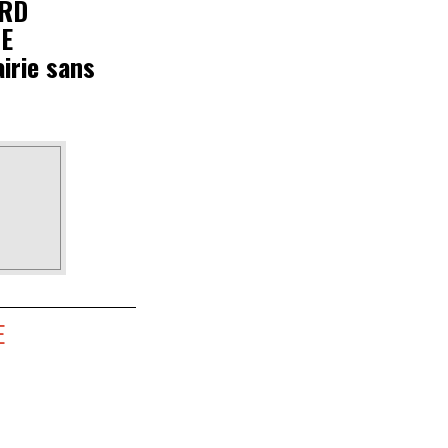
ARD
E
airie sans
E