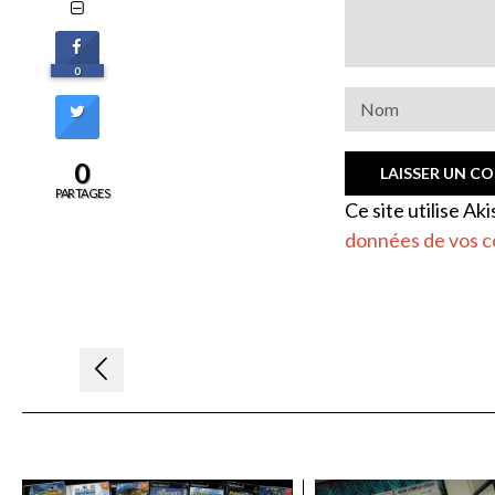
0
0
PARTAGES
Ce site utilise Ak
données de vos c
Navigation
de
l’article