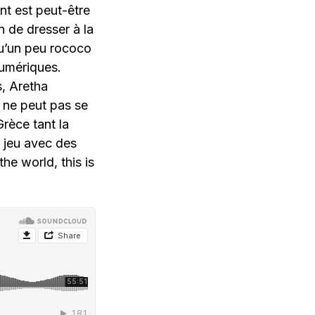
nt est peut-être
 de dresser à la
qu’un peu rococo
numériques.
s, Aretha
é ne peut pas se
rèce tant la
n jeu avec des
he world, this is