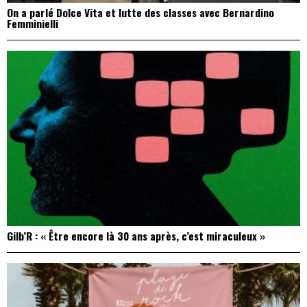
On a parlé Dolce Vita et lutte des classes avec Bernardino
Femminielli
Gilb’R : « Être encore là 30 ans après, c’est miraculeux »