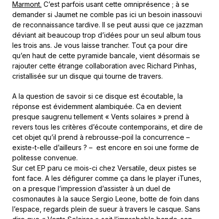
Marmont.
C’est parfois usant cette omniprésence ; à se
demander si Jaumet ne comble pas ici un besoin inassouvi
de reconnaissance tardive. Il se peut aussi que ce jazzman
déviant ait beaucoup trop d’idées pour un seul album tous
les trois ans. Je vous laisse trancher. Tout ça pour dire
qu’en haut de cette pyramide bancale, vient désormais se
rajouter cette étrange collaboration avec Richard Pinhas,
cristallisée sur un disque qui tourne de travers.
A la question de savoir si ce disque est écoutable, la
réponse est évidemment alambiquée. Ca en devient
presque saugrenu tellement « Vents solaires » prend à
revers tous les critères d’écoute contemporains, et dire de
cet objet qu’il prend à rebrousse-poil la concurrence –
existe-t-elle d’ailleurs ? – est encore en soi une forme de
politesse convenue.
Sur cet EP paru ce mois-ci chez Versatile, deux pistes se
font face. A les défigurer comme ça dans le player iTunes,
on a presque l’impression d’assister à un duel de
cosmonautes à la sauce Sergio Leone, botte de foin dans
l’espace, regards plein de sueur à travers le casque. Sans