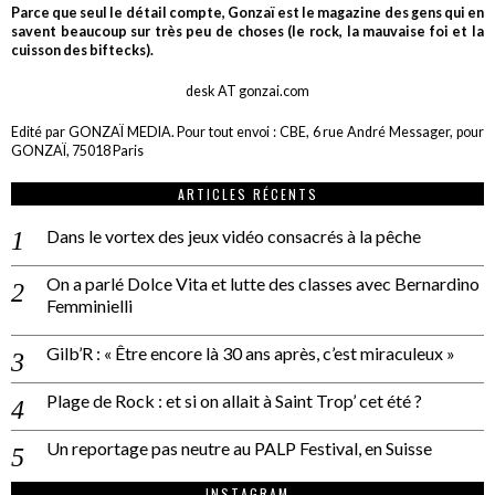
Parce que seul le détail compte, Gonzaï est le magazine des gens qui en
savent beaucoup sur très peu de choses (le rock, la mauvaise foi et la
cuisson des biftecks).
desk AT gonzai.com
Edité par GONZAÏ MEDIA. Pour tout envoi : CBE, 6 rue André Messager, pour
GONZAÏ, 75018 Paris
ARTICLES RÉCENTS
Dans le vortex des jeux vidéo consacrés à la pêche
On a parlé Dolce Vita et lutte des classes avec Bernardino
Femminielli
Gilb’R : « Être encore là 30 ans après, c’est miraculeux »
Plage de Rock : et si on allait à Saint Trop’ cet été ?
Un reportage pas neutre au PALP Festival, en Suisse
INSTAGRAM