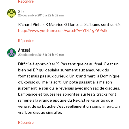
Répondre
gus
25 décembre 2013 à 22 h 02 min
dit :
Richard Pinhas X Maurice G Dantec : 3 albums sont sortis
http://www.youtube.com/watch?v=YDL1gZ6PsIk
Répondre
Arnaud
22 décembre 2015 à 21 h 40 min
dit :
Difficile à apprivoiser ?? Pas tant que ca au final. C’est un
bien bel EP qui déplaira surement aux amoureux du
format mais pas aux curieux. Un grand merci à Dominique
d’Exodisc qui me l’a sorti. Un pote passait à la maison
justement le soir où je revenais avec mon sac de disques.
L’ambiance et toutes les sonorités sur les 2 tracks l’ont
ramené à la grande époque du Rex. Et je garantis que
venant de sa bouche c’est réellement un compliment. Un
vrai bon disque singulier.
Répondre