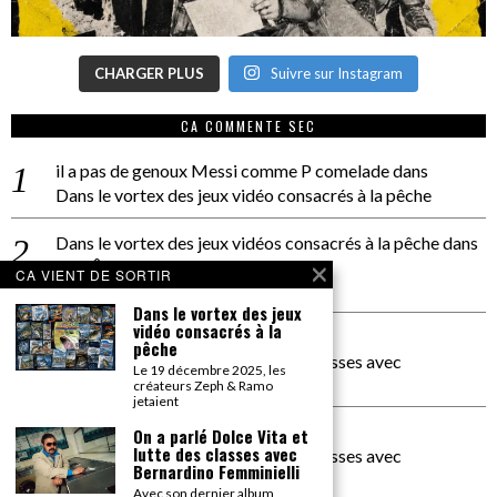
CHARGER PLUS
Suivre sur Instagram
CA COMMENTE SEC
il a pas de genoux Messi comme P comelade
dans
Dans le vortex des jeux vidéo consacrés à la pêche
Dans le vortex des jeux vidéos consacrés à la pêche
dans
PACÔME THIELLEMENT
CA VIENT DE SORTIR
La séance d’Hip Gnose
Dans le vortex des jeux
vidéo consacrés à la
La Patrie
dans
pêche
On a parlé Dolce Vita et lutte des classes avec
Le 19 décembre 2025, les
Bernardino Femminielli
créateurs Zeph & Ramo
jetaient
carte noire negra à l'o tiede
dans
On a parlé Dolce Vita et
lutte des classes avec
On a parlé Dolce Vita et lutte des classes avec
Bernardino Femminielli
Bernardino Femminielli
Avec son dernier album