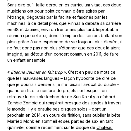
Sans dire qu’il faille dérouler les curriculum vitae, ces deux
musiciens ont pour point commun d’être attirés par
l’étrange, dégoutés par la facilité et fascinés par les
machines, à ce détail près que Pinhas a débuté sa carrière
en 68 et Jaumet, environ trente ans plus tard. Improbable
réunion que celle-ci, donc. L’emploi des séniors battant son
plein grâce à une espérance de vie toujours plus élevée, il
ne faut donc pas non plus s’étonner que ces deux là aient
imaginé, au détour d’un concert commun en 2011, de faire
un enfant ensemble.
«
Etienne Jaumet en fait trop
». C’est en peu de mots ce
que les mauvaises langues – façon hypocrite de dire ce
que je pourrais penser si je me faisais l’avocat du diable –
quand on liste le nombre de projets sur lesquels on
retrouve le disciple technoïde de Sun Ra : il y a d’abord
Zombie Zombie qui remplirait presque des stades à travers
le monde, il y a ensuite ses disques solos – dont un
prochain en 2014, en cours de finition, sans oublier la bête
Married Monk en sommeil et ses parties de sax en tant
qu’invité, comme récemment sur le disque de
Château