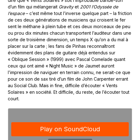
dire que « Vents Solaires » soit l’improbable bande-son
d’un film qui mélangerait
Gravity
et
2001 l’Odyssée de
l’espace
– c’est même tout l’inverse quelque part – la friction
de ces deux générations de musiciens qui croisent le fer
sent le méthane à plein tube et ces deux morceaux de peu
ou prou dix minutes chacun transportent l’auditeur dans une
sorte de troisième dimension, un temps X qu’on a du mal à
placer sur la carte ; les fans de Pinhas reconnaîtront
évidemment des plans de guitare déjà entendus sur
« Oblique Session » (1999) avec Pascal Comelade quant
ceux qui ont aimé « Night Music » de Jaumet auront
l’impression de naviguer en terrain connu, ne serait-ce que
pour ce son de sax tiré d’un film de John Carpenter errant
au Social Club. Mais in fine, difficile d’écouter « Vents
Solaires » en société. Et difficile, du reste, de l’écouter tout
court.