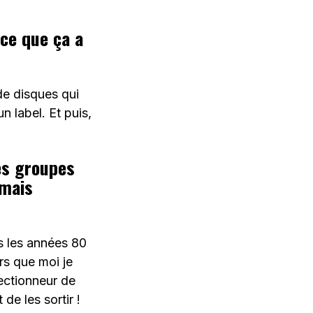
ce que ça a
de disques qui
n label. Et puis,
es groupes
amais
ns les années 80
ors que moi je
lectionneur de
de les sortir !