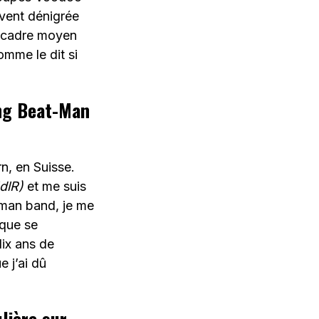
vent dénigrée
e cadre moyen
mme le dit si
ing Beat-Man
n, en Suisse.
NdlR)
et me suis
-man band, je me
que se
dix ans de
 j’ai dû
lière sur