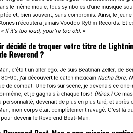
dans le même moule, tous symboles d’une musique sou
ptée et, bien souvent, sans compromis. Ainsi, le jeun
 Stones n’écoutera jamais Voodoo Rythm Records. Et co
:
«
If it’s too loud, your’re too old.
»
ir décidé de troquer votre titre de Lightn
 de Reverend ?
an, c’était un alter ego. Je suis Beatman Zeller, de Ber
80-90, j’ai découvert le catch mexicain
(lucha libre, 
e de combat. Une fois sur scène, je devenais ce one
oi-même, et je gagnais à chaque fois !
(Rires.)
Ce mas
a personnalité, devenait de plus en plus taré, et après 
an, mon corps était complètement ravagé. C’est là que
pour devenir le Reverend Beat-Man.
e Reverend Beat-Man a une mission particu