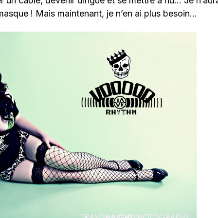
 un câble, devenir dingue et se mettre à nu… Je n’aur
 masque ! Mais maintenant, je n’en ai plus besoin…