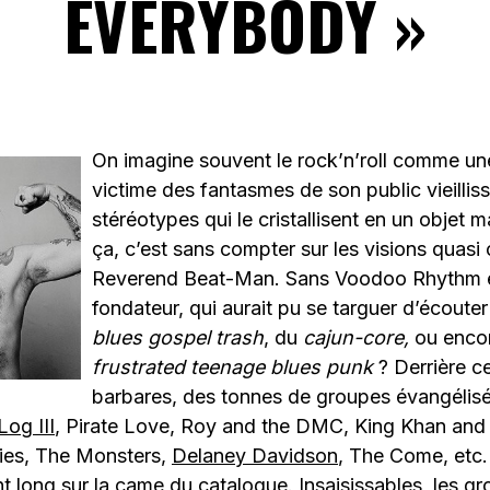
EVERYBODY »
On imagine souvent le rock’n’roll comme un
victime des fantasmes de son public vieillis
stéréotypes qui le cristallisent en un objet 
ça, c’est sans compter sur les visions quasi
Reverend Beat-Man. Sans Voodoo Rhythm 
fondateur, qui aurait pu se targuer d’écoute
blues gospel trash
, du
cajun-core,
ou enco
frustrated teenage blues punk
? Derrière c
barbares, des tonnes de groupes évangélisés
og III
, Pirate Love, Roy and the DMC, King Khan and 
ies, The Monsters,
Delaney Davidson
, The Come, etc. 
nt long sur la came du catalogue. Insaisissables, les 