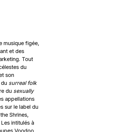
e musique figée,
sant et des
marketing. Tout
 célestes du
et son
r du
surreal folk
re du
sexually
es appellations
 sur le label du
the Shrines,
Les intitulés à
groupes Voodoo