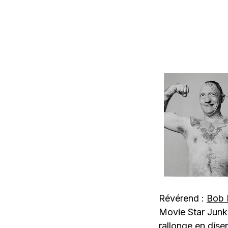
Révérend :
Bob L
Movie Star Junk
rallonge en dise