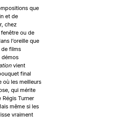
compositions que
in et de
r, chez
a fenêtre ou de
ns l’oreille que
 de films
s démos
ation
vient
bouquet final
 où les meilleurs
ose, qui mérite
e Régis Turner
ais même si les
uisse vraiment