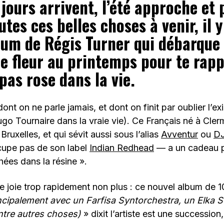
jours arrivent, l’été approche et 
utes ces belles choses à venir, il y
bum de Régis Turner qui débarque 
 fleur au printemps pour te rapp
 pas rose dans la vie.
ont on ne parle jamais, et dont on finit par oublier l’exi
go Tournaire dans la vraie vie). Ce Français né à Cle
Bruxelles, et qui sévit aussi sous l’alias
Avventur
ou
DJ
ccupe pas de son label
Indian Redhead
— a un cadeau p
​é​es dans la r​é​sine ».
 joie trop rapidement non plus : ce nouvel album de 10
ncipalement avec un Farfisa Syntorchestra, un Elka So
entre autres choses)
» dixit l’artiste est une succession