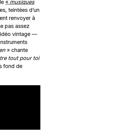
de
«
musiques
es, teintées d’un
ent renvoyer à
se pas assez
 vidéo vintage —
instruments
ien
» chante
re tout pour toi
s fond de