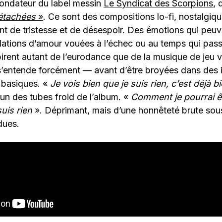
fondateur du label messin
Le Syndicat des Scorpions
, 
détachées
»
. Ce sont des compositions lo-fi, nostalgiqu
t de tristesse et de désespoir. Des émotions qui peuv
elations d’amour vouées à l’échec ou au temps qui pas
nspirent autant de l’eurodance que de la musique de jeu
s’entende forcément — avant d’être broyées dans des 
basiques. «
Je vois bien que je suis rien, c’est déjà b
l’un des tubes froid de l’album. «
Comment je pourrai êt
suis rien
». Déprimant, mais d’une honnêteté brute sou
dues.