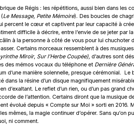
rique de Régis : les répétitions, aussi bien dans les 
 (
Le Message, Petite Mémoire
). Des boucles de chagr
 percent le cœur et captivent par leur capacité à crée
ntiment difficile à décrire, entre l’envie de se jeter par l
câlin à la personne à côté de vous pour lui chuchoter da
passer. Certains morceaux ressemblent à des musiques
yrinthe Miroir
,
Sur l’Herbe Coupée),
d’autres sont dé
ées des mémos vocaux du téléphone et
Dernière Génér
um d’une manière solennelle, presque cérémonial.
Le 
é dans la résine d’un disque magnifiquement misérable
en d’exaltant. Le reflet d’un rien, ou d’un pas grand ch
ccorde de l’attention.
Certains diront que la musique d
ent évolué depuis « Compte sur Moi » sorti en 2016. M
 les mêmes, la magie continuer d’opérer. Sans qu’on p
uoi, ni comment.