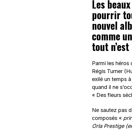
Les beaux 
pourrir to
nouvel al
comme une
tout n’est
Parmi les héros d
Régis Turner (Hu
exilé un temps à 
quand il ne s’o
« Des fleurs s​é​ch
Ne sautez pas de
composés «
pri
Orla Prestige (