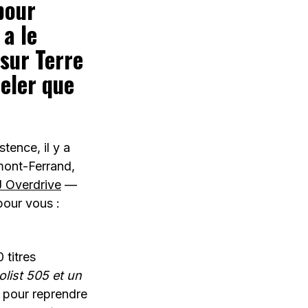
pour
 a le
sur Terre
eler que
stence, il y a
rmont-Ferrand,
 Overdrive
—
our vous :
 titres
list 505 et un
, pour reprendre