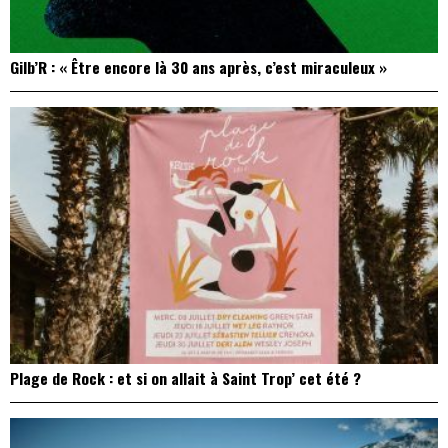
Gilb’R : « Être encore là 30 ans après, c’est miraculeux »
Plage de Rock : et si on allait à Saint Trop’ cet été ?