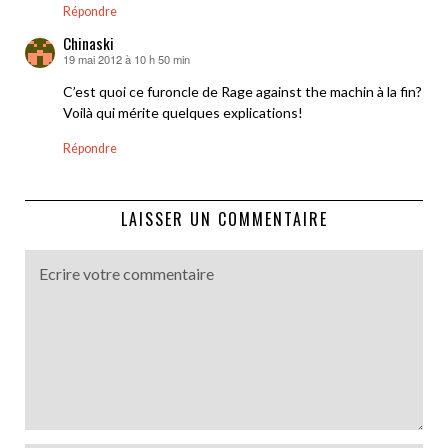
Répondre
Chinaski
19 mai 2012 à 10 h 50 min
dit :
C’est quoi ce furoncle de Rage against the machin à la fin?
Voilà qui mérite quelques explications!
Répondre
LAISSER UN COMMENTAIRE