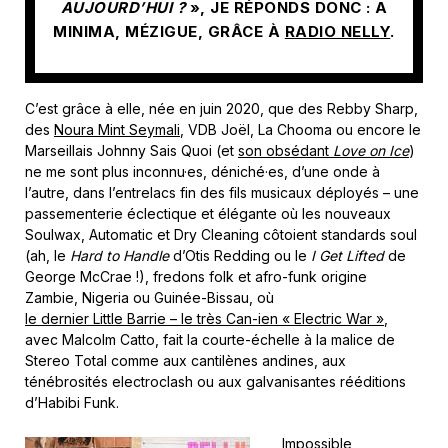
AUJOURD’HUI ?
», JE RÉPONDS DONC : A
MINIMA, MÉZIGUE, GRÂCE À
RADIO NELLY
.
C’est grâce à elle, née en juin 2020, que des Rebby Sharp,
des
Noura Mint Seymali
, VDB Joël, La Chooma ou encore le
Marseillais Johnny Sais Quoi (et
son obsédant
Love on Ice
)
ne me sont plus inconnu·es, déniché·es, d’une onde à
l’autre, dans l’entrelacs fin des fils musicaux déployés – une
passementerie éclectique et élégante où les nouveaux
Soulwax, Automatic et Dry Cleaning côtoient standards soul
(ah, le
Hard to Handle
d’Otis Redding ou le
I Get Lifted
de
George McCrae !), fredons folk et afro-funk origine
Zambie, Nigeria ou Guinée-Bissau, où
le dernier Little Barrie – le très Can-ien « Electric War »
,
avec Malcolm Catto, fait la courte-échelle à la malice de
Stereo Total comme aux cantilènes andines, aux
ténébrosités electroclash ou aux galvanisantes rééditions
d’Habibi Funk.
Impossible