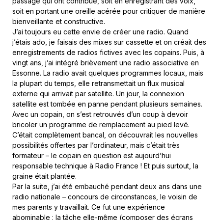
passage qui ont contribué, soit en enregistrant des voix,
soit en portant une oreille acérée pour critiquer de manière
bienveillante et constructive.
J’ai toujours eu cette envie de créer une radio. Quand
j’étais ado, je faisais des mixes sur cassette et on créait des
enregistrements de radios fictives avec les copains. Puis, à
vingt ans, j’ai intégré brièvement une radio associative en
Essonne. La radio avait quelques programmes locaux, mais
la plupart du temps, elle retransmettait un flux musical
externe qui arrivait par satellite. Un jour, la connexion
satellite est tombée en panne pendant plusieurs semaines.
Avec un copain, on s’est retrouvés d’un coup à devoir
bricoler un programme de remplacement au pied levé.
C’était complètement bancal, on découvrait les nouvelles
possibilités offertes par l’ordinateur, mais c’était très
formateur – le copain en question est aujourd’hui
responsable technique à Radio France ! Et puis surtout, la
graine était plantée.
Par la suite, j’ai été embauché pendant deux ans dans une
radio nationale – concours de circonstances, le voisin de
mes parents y travaillait. Ce fut une expérience
abominable : la tâche elle-même (composer des écrans