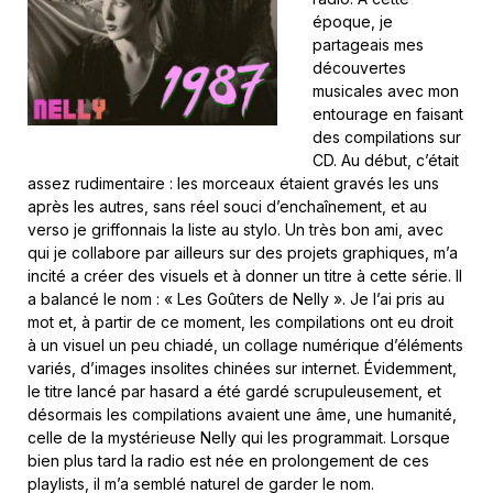
époque, je
partageais mes
découvertes
musicales avec mon
entourage en faisant
des compilations sur
CD. Au début, c’était
assez rudimentaire : les morceaux étaient gravés les uns
après les autres, sans réel souci d’enchaînement, et au
verso je griffonnais la liste au stylo. Un très bon ami, avec
qui je collabore par ailleurs sur des projets graphiques, m’a
incité a créer des visuels et à donner un titre à cette série. Il
a balancé le nom : « Les Goûters de Nelly ». Je l’ai pris au
mot et, à partir de ce moment, les compilations ont eu droit
à un visuel un peu chiadé, un collage numérique d’éléments
variés, d’images insolites chinées sur internet. Évidemment,
le titre lancé par hasard a été gardé scrupuleusement, et
désormais les compilations avaient une âme, une humanité,
celle de la mystérieuse Nelly qui les programmait. Lorsque
bien plus tard la radio est née en prolongement de ces
playlists, il m’a semblé naturel de garder le nom.