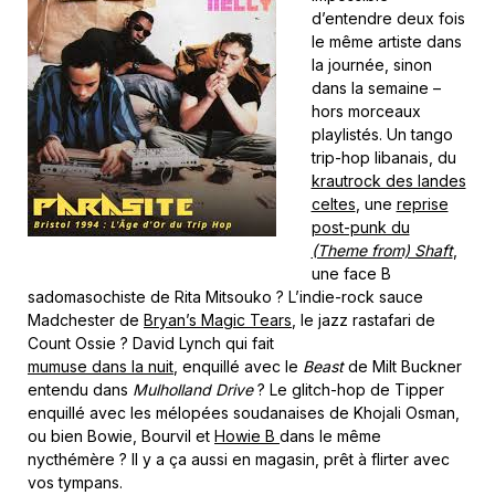
d’entendre deux fois
le même artiste dans
la journée, sinon
dans la semaine –
hors morceaux
playlistés. Un tango
trip-hop libanais, du
krautrock des landes
celtes
, une
reprise
post-punk du
(Theme from) Shaft
,
une face B
sadomasochiste de Rita Mitsouko ? L’indie-rock sauce
Madchester de
Bryan’s Magic Tears
, le jazz rastafari de
Count Ossie ? David Lynch qui fait
mumuse dans la nuit
, enquillé avec le
Beast
de Milt Buckner
entendu dans
Mulholland Drive
? Le glitch-hop de Tipper
enquillé avec les mélopées soudanaises de Khojali Osman,
ou bien Bowie, Bourvil et
Howie B
dans le même
nycthémère ? Il y a ça aussi en magasin, prêt à flirter avec
vos tympans.