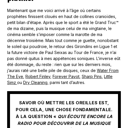
Maintenant que me voici arrivé à l’âge où certains
prophètes finissent cloués en haut de collines cranioïdes,
petit bilan d’étape. Après que le sport a été le Grand Truc™
de ma dizaine, puis la musique celui de ma vingtaine, le
cinéma semble s’imposer comme la marotte de ma
décennie troisième. Mais tout comme je guette, nonobstant
le soleil qui poudroie, le retour des Girondins en Ligue 1 et
la future victoire de Paul Seixas au Tour de France, je n’ai
pas donné quitus à mes appétences soniques. L’inverse eût
été dommage, du reste : rien que sur les derniers mois,
j’aurais raté une belle pile de disques, ceux de
Water From
The Eye
,
Robert Finley
,
Forever Pavot
,
Sharp Pins
,
Little
Simz
ou
Dry Cleaning
, parmi tant d’autres.
SAVOIR OÙ METTRE LES OREILLES EST,
POUR CELA, UNE CHOSE FONDAMENTALE.
À LA QUESTION «
QUI ÉCOUTE ENCORE LA
RADIO POUR DÉCOUVRIR DE LA MUSIQUE