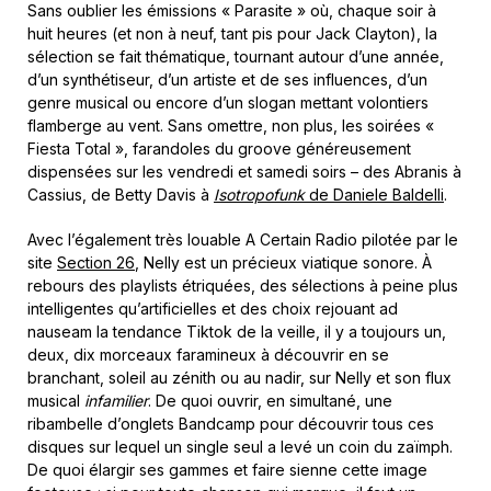
Sans oublier les émissions « Parasite » où, chaque soir à
huit heures (et non à neuf, tant pis pour Jack Clayton), la
sélection se fait thématique, tournant autour d’une année,
d’un synthétiseur, d’un artiste et de ses influences, d’un
genre musical ou encore d’un slogan mettant volontiers
flamberge au vent. Sans omettre, non plus, les soirées «
Fiesta Total », farandoles du groove généreusement
dispensées sur les vendredi et samedi soirs – des Abranis à
Cassius, de Betty Davis à
Isotropofunk
de Daniele Baldelli
.
Avec l’également très louable A Certain Radio pilotée par le
site
Section 26
, Nelly est un précieux viatique sonore. À
rebours des playlists étriquées, des sélections à peine plus
intelligentes qu’artificielles et des choix rejouant ad
nauseam la tendance Tiktok de la veille, il y a toujours un,
deux, dix morceaux faramineux à découvrir en se
branchant, soleil au zénith ou au nadir, sur Nelly et son flux
musical
infamilier
. De quoi ouvrir, en simultané, une
ribambelle d’onglets Bandcamp pour découvrir tous ces
disques sur lequel un single seul a levé un coin du zaïmph.
De quoi élargir ses gammes et faire sienne cette image