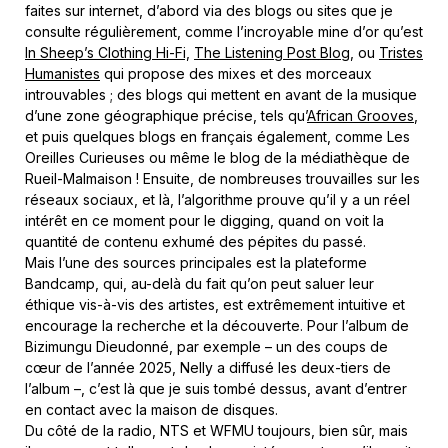
faites sur internet, d’abord via des blogs ou sites que je
consulte régulièrement, comme l’incroyable mine d’or qu’est
In Sheep’s Clothing Hi-Fi,
The Listening Post Blog,
ou
Tristes
Humanistes
qui propose des mixes et des morceaux
introuvables ; des blogs qui mettent en avant de la musique
d’une zone géographique précise, tels qu’
African Grooves
,
et puis quelques blogs en français également, comme Les
Oreilles Curieuses ou même le blog de la médiathèque de
Rueil-Malmaison ! Ensuite, de nombreuses trouvailles sur les
réseaux sociaux, et là, l’algorithme prouve qu’il y a un réel
intérêt en ce moment pour le digging, quand on voit la
quantité de contenu exhumé des pépites du passé.
Mais l’une des sources principales est la plateforme
Bandcamp, qui, au-delà du fait qu’on peut saluer leur
éthique vis-à-vis des artistes, est extrêmement intuitive et
encourage la recherche et la découverte. Pour l’album de
Bizimungu Dieudonné, par exemple – un des coups de
cœur de l’année 2025, Nelly a diffusé les deux-tiers de
l’album –, c’est là que je suis tombé dessus, avant d’entrer
en contact avec la maison de disques.
Du côté de la radio, NTS et WFMU toujours, bien sûr, mais