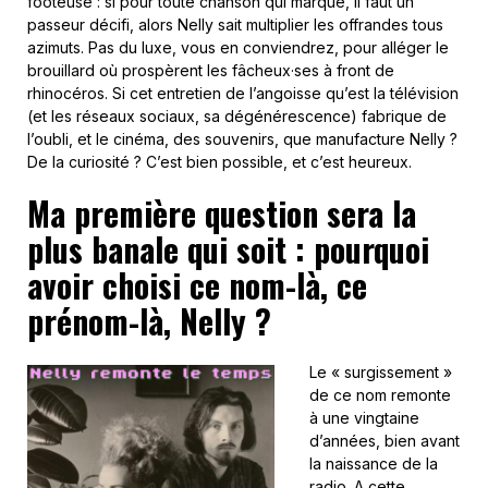
footeuse : si pour toute chanson qui marque, il faut un
passeur décifi, alors Nelly sait multiplier les offrandes tous
azimuts. Pas du luxe, vous en conviendrez, pour alléger le
brouillard où prospèrent les fâcheux·ses à front de
rhinocéros. Si cet entretien de l’angoisse qu’est la télévision
(et les réseaux sociaux, sa dégénérescence) fabrique de
l’oubli, et le cinéma, des souvenirs, que manufacture Nelly ?
De la curiosité ? C’est bien possible, et c’est heureux.
Ma première question sera la
plus banale qui soit : pourquoi
avoir choisi ce nom-là, ce
prénom-là, Nelly ?
Le « surgissement »
de ce nom remonte
à une vingtaine
d’années, bien avant
la naissance de la
radio. A cette