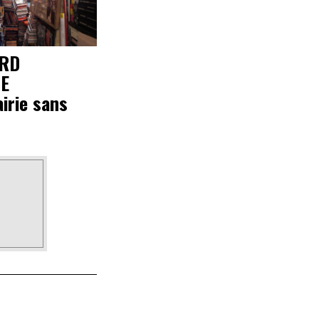
ARD
E
airie sans