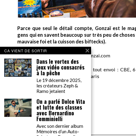
Parce que seul le détail compte, Gonzaï est le ma
gens qui en savent beaucoup sur très peu de choses (
mauvaise foi et la cuisson des biftecks).
CA VIENT DE SORTIR
desk AT gonzai.com
Dans le vortex des
jeux vidéo consacrés
Edité par GONZAÏ MEDIA. Pour tout envoi : CBE, 6
à la pêche
Messager, pour GONZAÏ, 75018 Paris
Le 19 décembre 2025,
les créateurs Zeph &
Ramo jetaient
On a parlé Dolce Vita
et lutte des classes
avec Bernardino
Femminielli
Avec son dernier album
Mémoires d’un Auto-