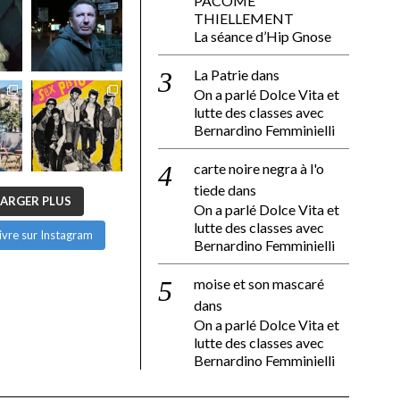
PACÔME
THIELLEMENT
La séance d’Hip Gnose
La Patrie
dans
On a parlé Dolce Vita et
lutte des classes avec
Bernardino Femminielli
carte noire negra à l'o
tiede
dans
ARGER PLUS
On a parlé Dolce Vita et
lutte des classes avec
ivre sur Instagram
Bernardino Femminielli
moise et son mascaré
dans
On a parlé Dolce Vita et
lutte des classes avec
Bernardino Femminielli