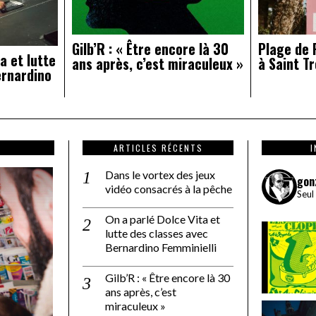
Gilb’R : « Être encore là 30
Plage de R
a et lutte
ans après, c’est miraculeux »
à Saint Tr
ernardino
ARTICLES RÉCENTS
Dans le vortex des jeux
gon
vidéo consacrés à la pêche
Seul
On a parlé Dolce Vita et
lutte des classes avec
Bernardino Femminielli
Gilb’R : « Être encore là 30
ans après, c’est
miraculeux »