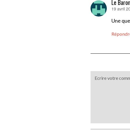
Le Baro
19 avril 
dit :
Une ques
Répondr