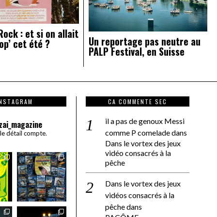
ock : et si on allait
Un reportage pas neutre au
op’ cet été ?
PALP Festival, en Suisse
INSTAGRAM
CA COMMENTE SEC
il a pas de genoux Messi
zai_magazine
comme P comelade
dans
 le détail compte.
Dans le vortex des jeux
vidéo consacrés à la
pêche
Dans le vortex des jeux
vidéos consacrés à la
pêche
dans