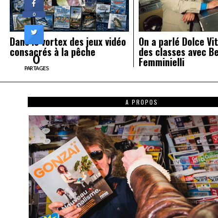
0
Dans le vortex des jeux vidéo
On a parlé Dolce Vit
consacrés à la pêche
des classes avec B
0
Femminielli
PARTAGES
A PROPOS