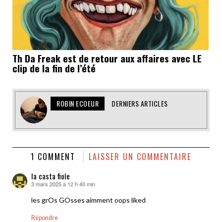
Th Da Freak est de retour aux affaires avec LE
clip de la fin de l’été
ROBIN ECOEUR
DERNIERS ARTICLES
1 COMMENT
LAISSER UN COMMENTAIRE
la casta fiole
3 mars 2025 à 12 h 40 min
dit :
les grOs GOsses aimment oops liked
Répondre