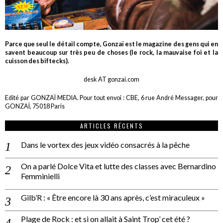
Parce que seul le détail compte, Gonzaï est le magazine des gens qui en
savent beaucoup sur très peu de choses (le rock, la mauvaise foi et la
cuisson des biftecks).
desk AT gonzai.com
Edité par GONZAÏ MEDIA. Pour tout envoi : CBE, 6 rue André Messager, pour
GONZAÏ, 75018 Paris
ARTICLES RÉCENTS
Dans le vortex des jeux vidéo consacrés à la pêche
On a parlé Dolce Vita et lutte des classes avec Bernardino
Femminielli
Gilb’R : « Être encore là 30 ans après, c’est miraculeux »
Plage de Rock : et si on allait à Saint Trop’ cet été ?