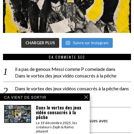
CHARGER PLUS
Suivre sur Instagram
CA COMMENTE SEC
il a pas de genoux Messi comme P comelade
dans
Dans le vortex des jeux vidéo consacrés à la pêche
Dans le vortex des jeux vidéos consacrés à la pêche
dans
PACÔME THIELLEMENT
CA VIENT DE SORTIR
La séance d’Hip Gnose
Dans le vortex des jeux
vidéo consacrés à la
La Patrie
dans
pêche
On a parlé Dolce Vita et lutte des classes avec
Le 19 décembre 2025, les
Bernardino Femminielli
créateurs Zeph & Ramo
jetaient