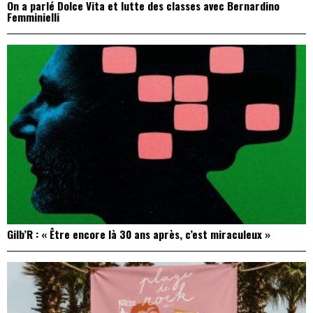
On a parlé Dolce Vita et lutte des classes avec Bernardino
Femminielli
Gilb’R : « Être encore là 30 ans après, c’est miraculeux »