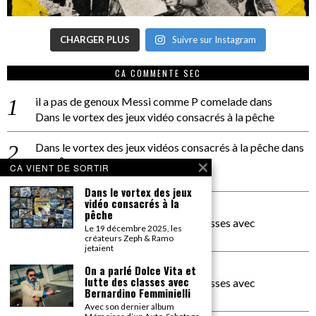
CHARGER PLUS
Suivre sur Instagram
CA COMMENTE SEC
il a pas de genoux Messi comme P comelade
dans
Dans le vortex des jeux vidéo consacrés à la pêche
Dans le vortex des jeux vidéos consacrés à la pêche
dans
PACÔME THIELLEMENT
CA VIENT DE SORTIR
La séance d’Hip Gnose
Dans le vortex des jeux
vidéo consacrés à la
La Patrie
dans
pêche
On a parlé Dolce Vita et lutte des classes avec
Le 19 décembre 2025, les
Bernardino Femminielli
créateurs Zeph & Ramo
jetaient
carte noire negra à l'o tiede
dans
On a parlé Dolce Vita et
lutte des classes avec
On a parlé Dolce Vita et lutte des classes avec
Bernardino Femminielli
Bernardino Femminielli
Avec son dernier album