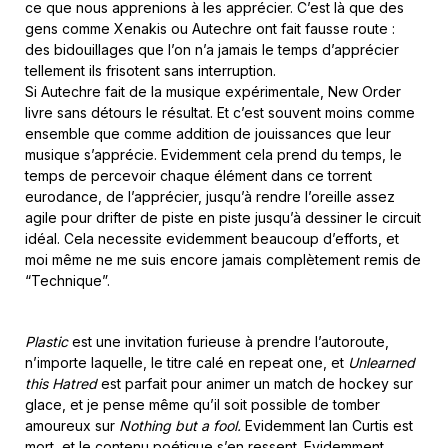
ce que nous apprenions à les apprécier. C’est là que des
gens comme Xenakis ou Autechre ont fait fausse route :
des bidouillages que l’on n’a jamais le temps d’apprécier
tellement ils frisotent sans interruption.
Si Autechre fait de la musique expérimentale, New Order
livre sans détours le résultat. Et c’est souvent moins comme
ensemble que comme addition de jouissances que leur
musique s’apprécie. Evidemment cela prend du temps, le
temps de percevoir chaque élément dans ce torrent
eurodance, de l’apprécier, jusqu’à rendre l’oreille assez
agile pour drifter de piste en piste jusqu’à dessiner le circuit
idéal. Cela necessite evidemment beaucoup d’efforts, et
moi même ne me suis encore jamais complètement remis de
“Technique”.
Plastic
est une invitation furieuse à prendre l’autoroute,
n’importe laquelle, le titre calé en repeat one, et
Unlearned
this Hatred
est parfait pour animer un match de hockey sur
glace, et je pense même qu’il soit possible de tomber
amoureux sur
Nothing but a fool.
Evidemment Ian Curtis est
mort, et le contenu poétique s’en ressent. Evidemment