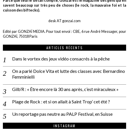
Parce que seul le détail compte, Gonzaï est le magazine des gens qui en
savent beaucoup sur très peu de choses (le rock, la mauvaise foi et la
cuisson des biftecks).
desk AT gonzai.com
Edité par GONZAÏ MEDIA. Pour tout envoi : CBE, 6 rue André Messager, pour
GONZAÏ, 75018 Paris
ARTICLES RÉCENTS
Dans le vortex des jeux vidéo consacrés à la pêche
On a parlé Dolce Vita et lutte des classes avec Bernardino
Femminielli
Gilb’R : « Être encore là 30 ans après, c’est miraculeux »
Plage de Rock : et si on allait à Saint Trop’ cet été ?
Un reportage pas neutre au PALP Festival, en Suisse
INSTAGRAM