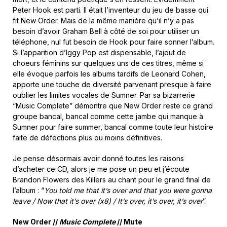
Peter Hook est parti. Il était l’inventeur du jeu de basse qui
fit New Order. Mais de la même manière qu’il n’y a pas
besoin d’avoir Graham Bell à côté de soi pour utiliser un
téléphone, nul fut besoin de Hook pour faire sonner l’album.
Si l’apparition d’Iggy Pop est dispensable, l’ajout de
choeurs féminins sur quelques uns de ces titres, même si
elle évoque parfois les albums tardifs de Leonard Cohen,
apporte une touche de diversité parvenant presque à faire
oublier les limites vocales de Sumner. Par sa bizarrerie
“Music Complete” démontre que New Order reste ce grand
groupe bancal, bancal comme cette jambe qui manque à
Sumner pour faire summer, bancal comme toute leur histoire
faite de défections plus ou moins définitives.
Je pense désormais avoir donné toutes les raisons
d’acheter ce CD, alors je me pose un peu et j’écoute
Brandon Flowers des Killers au chant pour le grand final de
l’album : “
You told me that it’s over and that you were gonna
leave / Now that it’s over (x8) / It’s over, it’s over, it’s over
”.
New Order //
Music Complete
// Mute