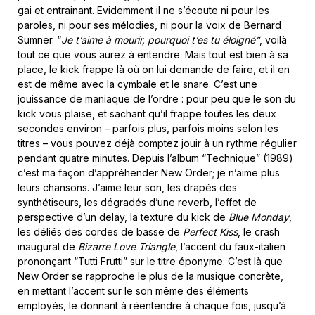
gai et entrainant. Evidemment il ne s’écoute ni pour les
paroles, ni pour ses mélodies, ni pour la voix de Bernard
Sumner. “
Je t’aime à mourir, pourquoi t’es tu éloigné”
, voilà
tout ce que vous aurez à entendre. Mais tout est bien à sa
place, le kick frappe là où on lui demande de faire, et il en
est de même avec la cymbale et le snare. C’est une
jouissance de maniaque de l’ordre : pour peu que le son du
kick vous plaise, et sachant qu’il frappe toutes les deux
secondes environ – parfois plus, parfois moins selon les
titres – vous pouvez déjà comptez jouir à un rythme régulier
pendant quatre minutes. Depuis l’album “Technique” (1989)
c’est ma façon d’appréhender New Order; je n’aime plus
leurs chansons. J’aime leur son, les drapés des
synthétiseurs, les dégradés d’une reverb, l’effet de
perspective d’un delay, la texture du kick de
Blue Monday
,
les déliés des cordes de basse de
Perfect Kiss
, le crash
inaugural de
Bizarre Love Triangle
, l’accent du faux-italien
prononçant “Tutti Frutti” sur le titre éponyme. C’est là que
New Order se rapproche le plus de la musique concrète,
en mettant l’accent sur le son même des éléments
employés, le donnant à réentendre à chaque fois, jusqu’à