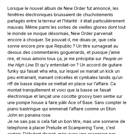
Lorsque le nouvel album de New Order fut annoncé, les
fenêtres électroniques bruissaient de chuchotements
partagés entre la terreur et l’hilarité : il était particulièrement
mauvais. Même parmi les sorties de vieilles gloires dont tout
le monde se moque désormais, New Order parvenait
encore à choquer. Se pouvait-il, me disais-je, que cela
sonne encore pire que Republic ? Un titre surnageait au
dessus des commentaires goguenards, et puisque j’aime
rire, et nous aimons tous ça, je me précipitai sur
People on
the High Line
. Et qu’y entendait-on ? Un accord de guitare
funky qui faisait wha wha, sur lequel se mariait un kick un
peu entrainant, maniant crécelles et cymbales tandis qu’un
riff de basse slapée se mettait en place sur l’affaire. Ca
montait tranquillement et voici que la basse se faisait
électronique et lançait une cocotte groovy bien sentie sur
une pompe house à faire pâlir Ace of Base. Sans compter le
piano bastringue qui emmenait l’affaire comme un Elton
John en panama rose.
Je ne sais pas si cela fait un bon titre, mais une sonnerie de
telephone à placer Prelude et Scampering Tone, c’est
certain. Débutant discret, mais avec une ascension par