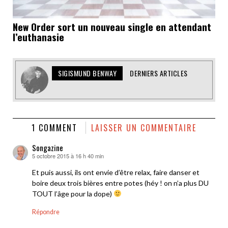
New Order sort un nouveau single en attendant
l’euthanasie
SIGISMUND BENWAY
DERNIERS ARTICLES
1 COMMENT
LAISSER UN COMMENTAIRE
Songazine
5 octobre 2015 à 16 h 40 min
dit :
Et puis aussi, ils ont envie d’être relax, faire danser et
boire deux trois bières entre potes (héy ! on n’a plus DU
TOUT l’âge pour la dope)
Répondre