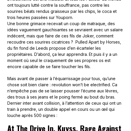
ont toujours lutté contre la souffrance, pas contre les
sourires béats rendus graisseux par les chips, le coca et
trois heures passées sur Youporn.
Une bonne grimace recevait un coup de matraque, des
idées vaguement gauchisantes se sevraient avec un salaire
indécent, mais que faire de ces fils de Joker, comment
recoudre ces sourires cicatrices ? Pulled Apart by Horses,
du fin fond de Leeds propose d’en écarteler les
propriétaires. D’abord, ça leur apprendra. Et puis il y a un
moment où seul le craquement de ses propres os est
encore capable de se faire toucher les fils.
Mais avant de passer à l’équarrissage pour tous, qu’une
chose soit bien claire : revolution won’t be electrified. Ca
n’empêche pas de se laisser pousser l’écume aux lèvres,
des trous à ses jeans et le poing fermé au bout du bras.
Dernier inter avant collision, à l’attention de ceux qui ont un
train à prendre, un double appel en cours ou un œil qui
louche après 500 signes :
At The Drive In, Kuyss, Rage Against