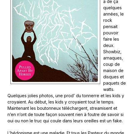
a de ça
quelques
années, le
rock
pensait
pouvoir
faire les
deux.
Showbiz,
arnaques,
coup de
maison de
disques et
paquets de
watts.
Quelques jolies photos, une prod’ du tonnerre et les kids y
croyaient. Au début, les kids y croyaient tout le temps.
Maintenant les boutonneux téléchargent, streamisent et
n’en n’ont de toute façon souvent rien à foutre de savoir si
oui ou non le truc qui coule dans leurs oreilles est un fake.
L’hédonisme est une maladie. Et tous les Pasteur du monde