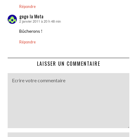
Répondre
gogo la Mota
2 janvier 2011 à 20 h 48 min
dit :
Bûcherons !
Répondre
LAISSER UN COMMENTAIRE