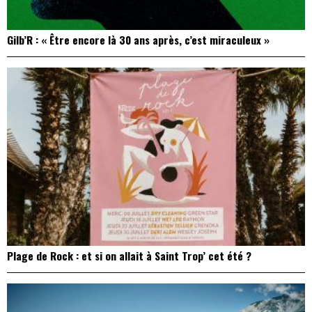
Gilb’R : « Être encore là 30 ans après, c’est miraculeux »
Plage de Rock : et si on allait à Saint Trop’ cet été ?