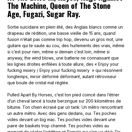
The Machine, Queen of The Stone
Age, Fugazi, Sugar Ray.
Sortie suicidaire en plein été, des Anglais blancs comme un
drapeau de rédition, une basse vieille de 15 ans, quand
fusion n’était pas comme trip hop, devenu un gros mot, une
guitare qui te saute au cou, des hurlements des vrais, même
si c’est pour rien, même si demain c’est loin, même si
anyway, the wind blows, une batterie ne connaissant que
les lignes droites enfilées à toute allure, des « Enjoy your
fucking misery / Enjoy your fucking misery » qui résonnent
longtemps, miroir déformé déformant, autant rétroviseur
que boule de cristal mal réglée.
Pulled Apart By Horses, c’est ton pied coincé dans l’étrier
d’un cheval lancé à toute berzingue sur 200 kilomètres de
bitume. Ton chien écrasé par un tank. Un métro rencontrant
un autre métro. Avec des gens dedans, oui. Tes poches
vides devant un big mac. Tes poches vides devant une
paire de baskets trop chanmé. Tes poches vides au
moment de régler l’addition et Pamela qui s’en va déjà. De