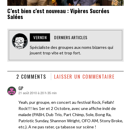
C’est bien c’est nouveau : Vipères Sucrées
Salées
VERNON
DERNIERS ARTICLES
Spécialiste des groupes aux noms bizarres qui
jouent trop vite et trop fort.
2 COMMENTS
LAISSER UN COMMENTAIRE
GP
21 août 2010 à 20 h 35 min
dit :
Yeah, pur groupe, en concert au festival Rock, Fellah!
Rock!!! les 1er et 2 Octobre, avec une affiche indé de
malade (PABH, Dub Trio, Part Chimp, Sole, Bong Ra,
Patriotic Sunday, Shannon Wright, OFO AM, Stony Broke,
etc.). A ne pas rater, ça tabasse sur scène !