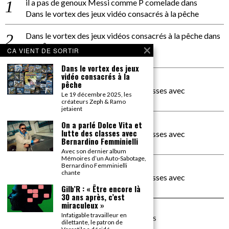
il a pas de genoux Messi comme P comelade
dans
Dans le vortex des jeux vidéo consacrés à la pêche
Dans le vortex des jeux vidéos consacrés à la pêche
dans
PACÔME THIELLEMENT
CA VIENT DE SORTIR
La séance d’Hip Gnose
Dans le vortex des jeux
vidéo consacrés à la
La Patrie
dans
pêche
On a parlé Dolce Vita et lutte des classes avec
Le 19 décembre 2025, les
Bernardino Femminielli
créateurs Zeph & Ramo
jetaient
carte noire negra à l'o tiede
dans
On a parlé Dolce Vita et
lutte des classes avec
On a parlé Dolce Vita et lutte des classes avec
Bernardino Femminielli
Bernardino Femminielli
Avec son dernier album
Mémoires d’un Auto-Sabotage,
moise et son mascaré
dans
Bernardino Femminielli
chante
On a parlé Dolce Vita et lutte des classes avec
Bernardino Femminielli
Gilb’R : « Être encore là
30 ans après, c’est
miraculeux »
Infatigable travailleur en
©
2026
TOUS DROITS RÉSERVÉS
dilettante, le patron de