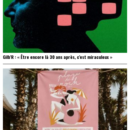
Gilb’R : « Être encore là 30 ans après, c’est miraculeux »