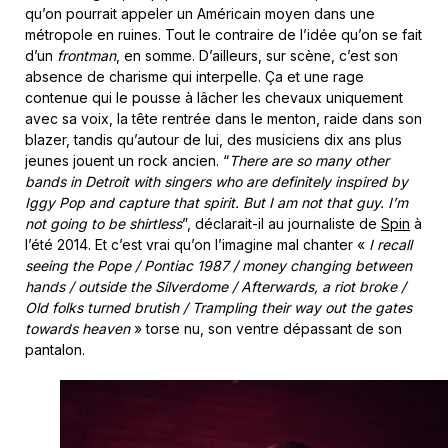
qu’on pourrait appeler un Américain moyen dans une
métropole en ruines. Tout le contraire de l’idée qu’on se fait
d’un
frontman
, en somme. D’ailleurs, sur scène, c’est son
absence de charisme qui interpelle. Ça et une rage
contenue qui le pousse à lâcher les chevaux uniquement
avec sa voix, la tête rentrée dans le menton, raide dans son
blazer, tandis qu’autour de lui, des musiciens dix ans plus
jeunes jouent un rock ancien. “
There are so many other
bands in Detroit with singers who are definitely inspired by
Iggy Pop and capture that spirit. But I am not that guy. I’m
not going to be shirtless
”, déclarait-il au journaliste de
Spin
à
l’été 2014. Et c’est vrai qu’on l’imagine mal chanter «
I recall
seeing the Pope /
Pontiac 1987 / money changing between
hands
/
outside the Silverdome
/
Afterwards, a riot broke
/
Old folks turned brutish
/
Trampling their way out the gates
towards heaven
» torse nu, son ventre dépassant de son
pantalon.