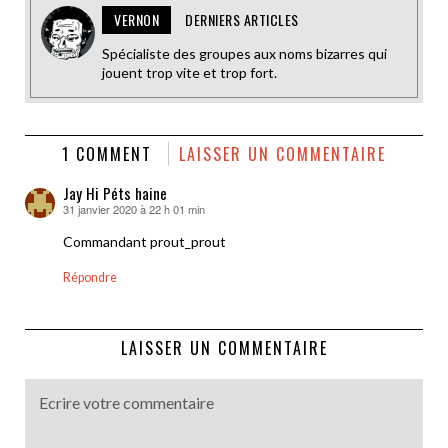
VERNON
DERNIERS ARTICLES
Spécialiste des groupes aux noms bizarres qui
jouent trop vite et trop fort.
1 COMMENT
LAISSER UN COMMENTAIRE
Jay Hi Péts haine
31 janvier 2020 à 22 h 01 min
dit :
Commandant prout_prout
Répondre
LAISSER UN COMMENTAIRE