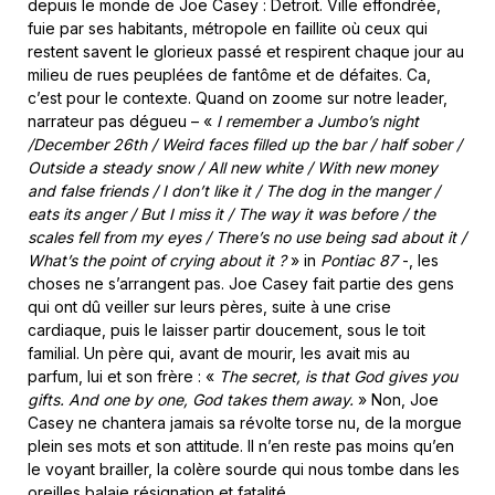
depuis le monde de Joe Casey : Detroit. Ville effondrée,
fuie par ses habitants, métropole en faillite où ceux qui
restent savent le glorieux passé et respirent chaque jour au
milieu de rues peuplées de fantôme et de défaites. Ca,
c’est pour le contexte. Quand on zoome sur notre leader,
narrateur pas dégueu – «
I remember a Jumbo’s night
/
December 26th
/
Weird faces filled up the bar / half sober
/
Outside a steady snow
/
All new white
/
With new money
and false friends
/
I don’t like it
/
The dog in the manger
/
eats its anger
/
But I miss it
/
The way it was before
/
the
scales fell from my eyes
/
There’s no use being sad about it
/
What’s the point of crying about it ?
» in
Pontiac 87
-, les
choses ne s’arrangent pas. Joe Casey fait partie des gens
qui ont dû veiller sur leurs pères, suite à une crise
cardiaque, puis le laisser partir doucement, sous le toit
familial. Un père qui, avant de mourir, les avait mis au
parfum, lui et son frère : «
The secret, is that God gives you
gifts. And one by one, God takes them away.
» Non, Joe
Casey ne chantera jamais sa révolte torse nu, de la morgue
plein ses mots et son attitude. Il n’en reste pas moins qu’en
le voyant brailler, la colère sourde qui nous tombe dans les
oreilles balaie résignation et fatalité.