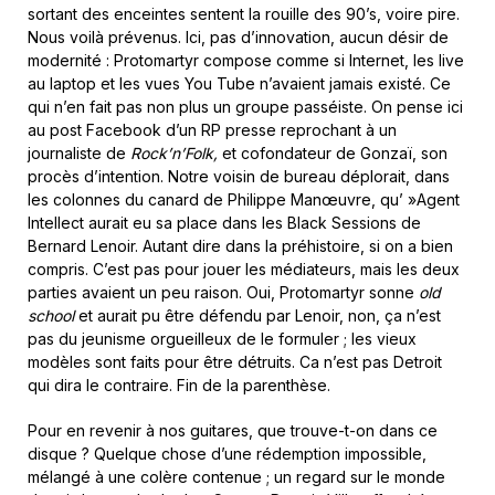
sortant des enceintes sentent la rouille des 90’s, voire pire.
Nous voilà prévenus. Ici, pas d’innovation, aucun désir de
modernité : Protomartyr compose comme si Internet, les live
au laptop et les vues You Tube n’avaient jamais existé. Ce
qui n’en fait pas non plus un groupe passéiste. On pense ici
au post Facebook d’un RP presse reprochant à un
journaliste de
Rock’n’Folk,
et cofondateur de Gonzaï, son
procès d’intention. Notre voisin de bureau déplorait, dans
les colonnes du canard de Philippe Manœuvre, qu’ »Agent
Intellect aurait eu sa place dans les Black Sessions de
Bernard Lenoir. Autant dire dans la préhistoire, si on a bien
compris. C’est pas pour jouer les médiateurs, mais les deux
parties avaient un peu raison. Oui, Protomartyr sonne
old
school
et aurait pu être défendu par Lenoir, non, ça n’est
pas du jeunisme orgueilleux de le formuler ; les vieux
modèles sont faits pour être détruits. Ca n’est pas Detroit
qui dira le contraire. Fin de la parenthèse.
Pour en revenir à nos guitares, que trouve-t-on dans ce
disque ? Quelque chose d’une rédemption impossible,
mélangé à une colère contenue ; un regard sur le monde