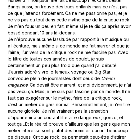
Hunter S. Thompson me fait beaucoup rire. Chez Lester
Bangs aussi, on trouve des trucs brillants mais ce n’est pas
ce que j’attends forcément. Ca ne me passionne pas, et je
ne vis pas du tout dans cette mythologie de la critique rock.
Je m’en fous un peu en fait, même si je te dis ça après avoir
bossé pendant 10 ans là-dedans.
Je n’éprouve aucune lassitude par rapport à la musique ou
à l’écriture, mais même si ce monde me fait marrer et que je
l’aime, l’univers de la critique rock ne me fascine pas. Avec
le filtre de toutes ces années de boulot, je suis
certainement un peu plus froid que quand j’ai débuté.
J’aurais adoré vivre le fameux voyage où Big Star
convoque plein de journalistes dont ceux de
Creem
magazine
. Ca devait être marrant, et moi évidemment, je n’ai
pas vécu ça. Mais je ne suis pas fasciné par ce monde. Il ne
faut pas exagérer sur le mythe, faire de la critique rock,
c’est un métier de gars normal. Personnellement, je n’en tire
aucune gloriole. Je n’ai vraiment pas la sensation
d’appartenir à un courant littéraire dangereux, gonzo, et
tout ça…Et la réalité prouve d’ailleurs que les gens que mon
métier intéresse sont plutôt des hommes qui ont beaucoup
de disques. Critique rock, ça permettait peut-être d’attirer