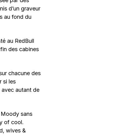
isée par des
nis d’un graveur
s au fond du
é au RedBull
 fin des cabines
sur chacune des
 si les
r avec autant de
nk Moody sans
y of cool.
rd, wives &