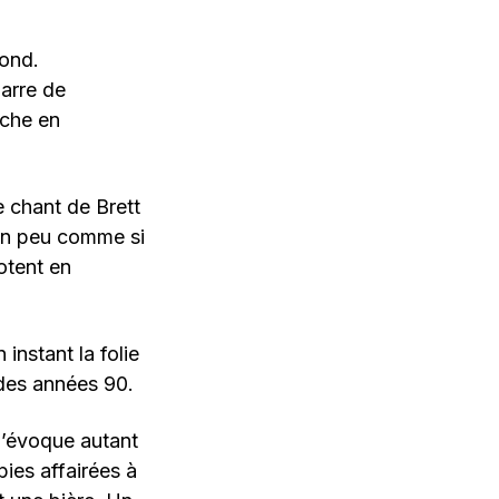
Bond.
barre de
iche en
e chant de Brett
 un peu comme si
otent en
 instant la folie
des années 90.
m’évoque autant
ies affairées à