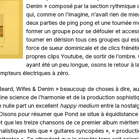
Denim » composé par la section rythmique
qui, comme on l’imagine, n’avait rien de mie
deux parties de ping pong et une tournée m
former un groupe pour se défouler et acces
tourner en dérision tous ces groupes qui ess
force de sueur dominicale et de clics frénéti
propres clips Youtube, de sortir de l’ombre.
ayant été un peu longue, osons le retour à la
mpteurs électriques à zéro.
 Beard, Wifes & Denim » beaucoup de choses à dire, a
aine science de l’harmonie et de la production sophistiq
e nulle part un excellent
happy medium
entre la nostalg
isons pour résumer que Pond se situe à équidistance e
t que les treize chansons de ce premier album mériten
nalistiques tels que « guitares syncopées », « product