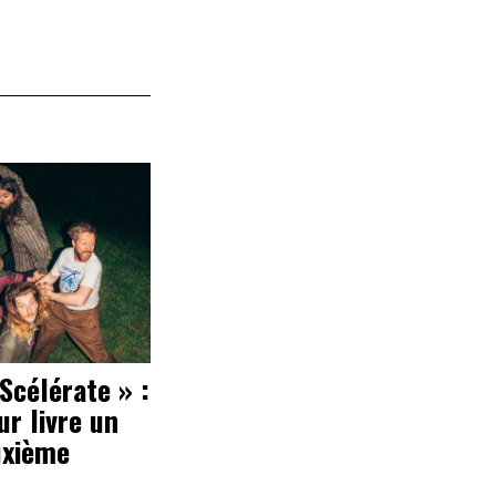
Scélérate » :
r livre un
uxième