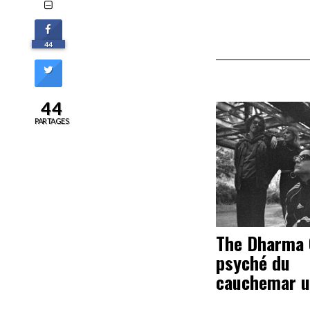
44
44
PARTAGES
The Dharma 
psyché du
cauchemar u