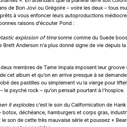
oltantes ». En attendant que la planète terre soit colon
fans de Bon Jovi ou Grégoire – voire les deux – tous mu
prêts à vous enfoncer leurs autoproductions médiocre
x bonnes raisons d’écouter Pond :
tastic explosion of time
sonne comme du Suede boost
ue Brett Anderson n’a plus donné signe de vie depuis la
s deux membres de Tame Impala imposent leur groove 
e cet album et qu’on en arrive presque à se demander
gobé des pastilles ou simplement vu la vierge pour lifte
 – le psyché rock – qu’on pensait pourtant à l’hospice.
en it explodes
c’est le son du Californication de Ha
 – botox, déchéance, hamburgers et corps gras, industr
 le son de cette très mauvaise série et poussez « Bea