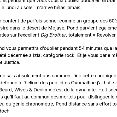
ons pendant que vous vous la coulez douce en sirotan
e lundi au soleil, n’arrive hélas jamais.
n content de parfois sonner comme un groupe des 60’s
stré dans le désert de Mojave, Pond parvient égalemen
tles sur l’excellent
Dig Brother
, totalement « Revolver 
d vous permettra d’oublier pendant 54 minutes que la 
té décernée à Izia, catégorie rock. Et je vous parle 
t Justice.
 ne sais absolument pas comment finir cette chronique
r défoncé à l’hélium des publicités Ovomaltine j’ai huit
Beard, Wives & Denim » c’est de la dynamite. Huit sec
s qu’il faut au commun des mortels pour distinguer le
jeu du génie chronométré, Pond distance sans effort to
doch.