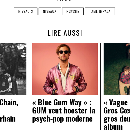
NIVEAU 3
NIVEAUX
PSYCHE
TAME IMPALA
LIRE AUSSI
Chain,
« Blue Gum Way » :
« Vague 
GUM veut booster la
Gros Cœu
rbain
psych-pop moderne
gros de
album