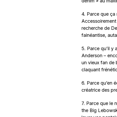
denim » au maxi
4. Parce que ça 
Accessoirement p
recherche de De
fainéantise, autan
5. Parce qu’il y
Anderson – enco
un vieux fan de 
claquant frénét
6. Parce qu’en 
créatrice des p
7. Parce que le
the Big Lebowski