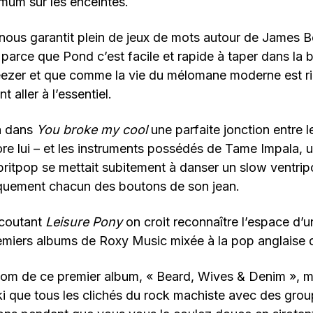
mum sur les enceintes.
nous garantit plein de jeux de mots autour de James 
arce que Pond c’est facile et rapide à taper dans la 
ezer et que comme la vie du mélomane moderne est r
t aller à l’essentiel.
 a dans
You broke my cool
une parfaite jonction entre l
re lui – et les instruments possédés de Tame Impala,
britpop se mettait subitement à danser un slow ventrip
iquement chacun des boutons de son jean.
écoutant
Leisure Pony
on croit reconnaître l’espace d’un
remiers albums de Roxy Music mixée à la pop anglaise 
 nom de ce premier album, « Beard, Wives & Denim », 
 que tous les clichés du rock machiste avec des group