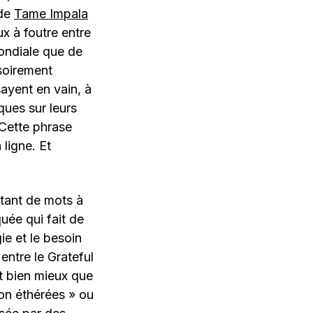
 de
Tame Impala
ux à foutre entre
ondiale que de
soirement
ayent en vain, à
ques sur leurs
 Cette phrase
 ligne. Et
utant de mots à
uée qui fait de
ie et le besoin
ntre le Grateful
t bien mieux que
ion éthérées » ou