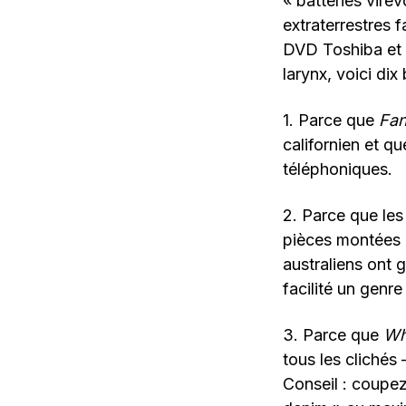
« batteries virev
extraterrestres 
DVD Toshiba et 
larynx, voici di
1. Parce que
Fan
californien et q
téléphoniques.
2. Parce que le
pièces montées d
australiens ont 
facilité un genre
3. Parce que
Wh
tous les clichés
Conseil : coupez