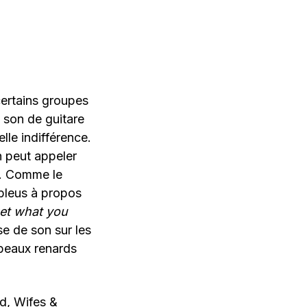
certains groupes
e son de guitare
lle indifférence.
n peut appeler
ue. Comme le
 bleus à propos
get what you
se de son sur les
 beaux renards
rd, Wifes &