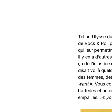
Tel un Ulysse d
de Rock & Roll p
qui leur permettr
Il y en a d’autr
ça de l’injustic
disait voilà que
des femmes, des 
want
». Vous co
batteries et un
empaillés… «
yo