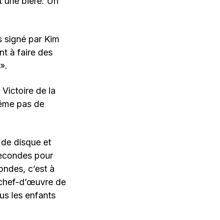
t une bière. Un
 signé par Kim
t à faire des
».
Victoire de la
même pas de
 de disque et
 secondes pour
ondes, c’est à
 chef-d’œuvre de
us les enfants