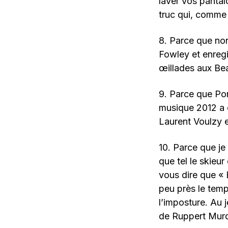
laver vos pantal
truc qui, comme l
8. Parce que no
Fowley et enregi
œillades aux Bea
9. Parce que Pon
musique 2012 a é
Laurent Voulzy e
10. Parce que je
que tel le skieu
vous dire que « 
peu près le temp
l’imposture. Au 
de Ruppert Mur