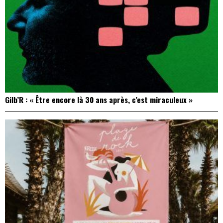
Gilb’R : « Être encore là 30 ans après, c’est miraculeux »