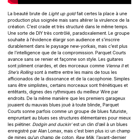
La beauté brute de
Light up gold
fait certes la place à une
production plus soignée mais sans altérer la virulence de la
création. C’est crade et très structuré dans le même temps.
Une sorte de DIY très contrôlé, paradoxalement. Le groupe
souhaite à l’évidence élargir son audience et s’inscrire
durablement dans le paysage new-yorkais, mais c’est plus
de l’intelligence que de la compromission. Parquet Courts
avance sans se renier et façonne son style. Les guitares
sont joliment criardes, et des morceaux comme
Vienna II
et
She’s Rolling
sont à mettre entre les mains de tous les
afficionados de la dissonance et de la cacophonie. Simples
sans être simplistes, certains morceaux sont frénétiques et
entêtants, dignes des rythmiques du meilleur Wire par
endroits. De la même manière que les premiers garageux
jouaient du mauvais blues joué à toute blinde, Parquet
Courts sonne parfois comme un groupe de blues futuriste,
empruntant au blues ses structures élémentaires pour mieux
les piétiner.
Dodgin and duckin’
est un clin d’œil à un blues
enregistré par Alan Lomax, mais c’est bien plus ici un champ
de mines qu’un champ de coton.
Raw Milk
, l’avant-dernier