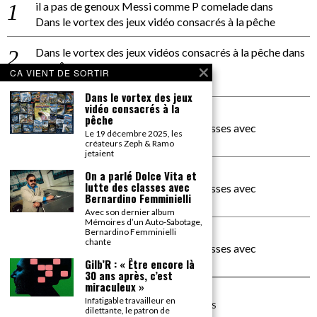
il a pas de genoux Messi comme P comelade
dans
Dans le vortex des jeux vidéo consacrés à la pêche
Dans le vortex des jeux vidéos consacrés à la pêche
dans
PACÔME THIELLEMENT
CA VIENT DE SORTIR
La séance d’Hip Gnose
Dans le vortex des jeux
vidéo consacrés à la
La Patrie
dans
pêche
On a parlé Dolce Vita et lutte des classes avec
Le 19 décembre 2025, les
Bernardino Femminielli
créateurs Zeph & Ramo
jetaient
carte noire negra à l'o tiede
dans
On a parlé Dolce Vita et
lutte des classes avec
On a parlé Dolce Vita et lutte des classes avec
Bernardino Femminielli
Bernardino Femminielli
Avec son dernier album
Mémoires d’un Auto-Sabotage,
moise et son mascaré
dans
Bernardino Femminielli
chante
On a parlé Dolce Vita et lutte des classes avec
Bernardino Femminielli
Gilb’R : « Être encore là
30 ans après, c’est
miraculeux »
Infatigable travailleur en
©
2026
TOUS DROITS RÉSERVÉS
dilettante, le patron de