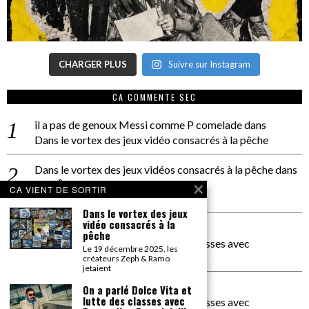
CHARGER PLUS
Suivre sur Instagram
CA COMMENTE SEC
il a pas de genoux Messi comme P comelade
dans
Dans le vortex des jeux vidéo consacrés à la pêche
Dans le vortex des jeux vidéos consacrés à la pêche
dans
PACÔME THIELLEMENT
CA VIENT DE SORTIR
La séance d’Hip Gnose
Dans le vortex des jeux
vidéo consacrés à la
La Patrie
dans
pêche
On a parlé Dolce Vita et lutte des classes avec
Le 19 décembre 2025, les
Bernardino Femminielli
créateurs Zeph & Ramo
jetaient
carte noire negra à l'o tiede
dans
On a parlé Dolce Vita et
lutte des classes avec
On a parlé Dolce Vita et lutte des classes avec