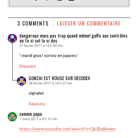
3 COMMENTS
LAISSER UN COMMENTAIRE
dangerous mais pas trop quand même! gaffe aux contrôles
au fa si sol la si dos
27 février 2017 à 14 h 30 min
dit :
! mardi gras! sortez en juppes!
Répondre
GONZAI EST ROUGE SUR DECODEX
28 février 2017 à 16 h 07 min
dit :
signalet
Répondre
comme papa
1 mars 2017 à 8 h 10 min
dit :
https://www.youtube.com/watch?v=QkIBqikkwbc