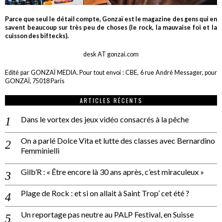
Parce que seul le détail compte, Gonzaï est le magazine des gens qui en
savent beaucoup sur très peu de choses (le rock, la mauvaise foi et la
cuisson des biftecks).
desk AT gonzai.com
Edité par GONZAÏ MEDIA. Pour tout envoi : CBE, 6 rue André Messager, pour
GONZAÏ, 75018 Paris
ARTICLES RÉCENTS
Dans le vortex des jeux vidéo consacrés à la pêche
On a parlé Dolce Vita et lutte des classes avec Bernardino
Femminielli
Gilb’R : « Être encore là 30 ans après, c’est miraculeux »
Plage de Rock : et si on allait à Saint Trop’ cet été ?
Un reportage pas neutre au PALP Festival, en Suisse