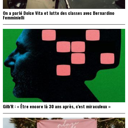
On a parlé Dolce Vita et lutte des classes avec Bernardino
Femminielli
Gilb’R : « Être encore là 30 ans après, c’est miraculeux »