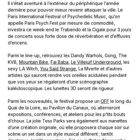
Il s’était aventuré à l’extérieur du périphérique l’année
dernière pour pouvoir mieux revenir attaquer la ville. Le
Paris International Festival of Psychedelic Music, qu’on
appelle Paris Psych Fest par mesure de commodité,
investira ce week-end le Trabendo et la Cigale pour 3 jours
de concerts sous forte dose de réverbération et d’effluves
d’encens.
Parmi le line-up, retrouvez les Dandy Warhols, Gong, The
KVB,
Mountain Bike
,
Fai Baba
,
Le Villejuif Underground
, les
sexy L.A Witch,
You Said Strange
, La Mverte et d’autres
artistes qui sauront rendre vos oreilles acidulées pendant
que vos yeux se régaleront d’une scénographie
kaléidoscopique. Les lunettes 3D seront de rigueur.
Parmi les nouveautés, le festival propose un
OFF
le long du
Quai de la Loire, au Pavillon du Canaux, où alterneront
expositions, conférences, et ateliers pour les p’tits bouts
d’choux. La jolie Tess Parks sera également aux manettes
d’une création originale, où elle proposera chaque soir sur
scène un set dans un style musical différent ; tantôt