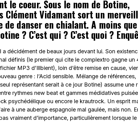
nt le coeur. Sous le nom de Botine,
is
Clément Vidamant sort un merveill
e de danser en chialant. A moins que 
Botine ? C’est qui ? C’est quoi ? Enquê
 a décidément de beaux jours devant lui. Son existenc
 mal définis (le premier qui cite le complextro gagne un
 fichier MP3 d’Illbient), loin d’être remise en cause, v
nouveau genre : l’Acid sensible. Mélange de référence
 seul représentant serait à ce jour Botine) assume une
ntre rythmes new beat et gammes médidatives puisées
ock psychédélique ou encore le krautrock. Un esprit ma
ffaire à une auberge espagnole mal gaulée, mais non. E
 pas vraiment d’importance, particulièrement lorsque le 