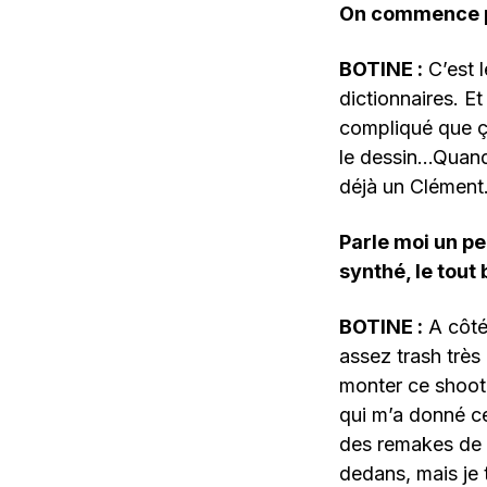
On commence pa
BOTINE :
C’est l
dictionnaires. Et
compliqué que ça
le dessin…Quand j
déjà un Clément.
Parle moi un pe
synthé, le tout
BOTINE :
A côté 
assez trash très 
monter ce shootin
qui m’a donné ce 
des remakes de f
dedans, mais je 