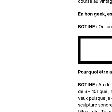
course au vintag
En bon geek, e
BOTINE :
Oui aus
Pourquoi être a
BOTINE :
Au dép
de SH 101 que j’
veux puisque je 
sculpture sonore
filtres, etc. Tu