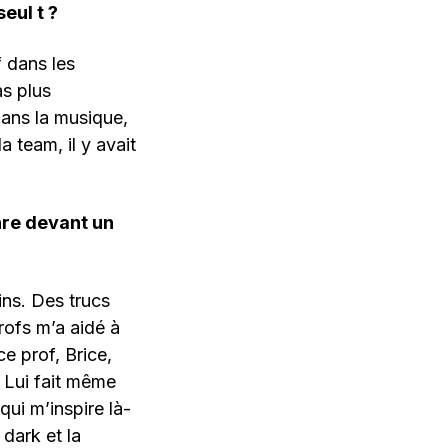
eul t ?
f dans les
as plus
dans la musique,
a team, il y avait
nre devant un
ins. Des trucs
profs m’a aidé à
ce prof, Brice,
. Lui fait même
ui m’inspire là-
dark et la