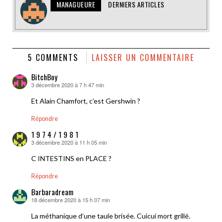
MANAGUEURE
DERNIERS ARTICLES
5 COMMENTS
LAISSER UN COMMENTAIRE
BitchBoy
3 décembre 2020 à 7 h 47 min
dit :
Et Alain Chamfort, c’est Gershwin ?
Répondre
1 9 7 4 / 1 9 8 1
3 décembre 2020 à 11 h 05 min
dit :
C INTESTINS en PLACE ?
Répondre
Barbaradream
18 décembre 2020 à 15 h 07 min
dit :
La méthanique d’une taule brisée. Cuicui mort grillé.