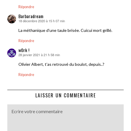
Répondre
Barbaradream
18 décembre 2020 à 15 h 07 min
dit :
La méthanique d’une taule brisée. Cuicui mort grillé.
Répondre
w0rk !
28 janvier 2021 à 21 h 58 min
dit :
Olivier Albert, t’as retrouvé du boulot, depuis..?
Répondre
LAISSER UN COMMENTAIRE