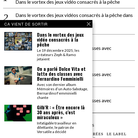
Dans le vortex des jeux vidéo consacrés à la pêche
Dans le vortex des jeux vidéos consacrés à la pêche
dans
PACÔME THIELLEMENT
CA VIENT DE SORTIR
La séance d’Hip Gnose
Dans le vortex des jeux
vidéo consacrés à la
La Patrie
dans
pêche
On a parlé Dolce Vita et lutte des classes avec
Le 19 décembre 2025, les
Bernardino Femminielli
créateurs Zeph & Ramo
jetaient
carte noire negra à l'o tiede
dans
On a parlé Dolce Vita et
lutte des classes avec
On a parlé Dolce Vita et lutte des classes avec
Bernardino Femminielli
Bernardino Femminielli
Avec son dernier album
Mémoires d’un Auto-Sabotage,
moise et son mascaré
dans
Bernardino Femminielli
chante
On a parlé Dolce Vita et lutte des classes avec
Bernardino Femminielli
Gilb’R : « Être encore là
30 ans après, c’est
miraculeux »
Infatigable travailleur en
©
2026
TOUS DROITS RÉSERVÉS
dilettante, le patron de
Versatile a décidé
LES ARTICLES
LE MAGAZINE
LES SOIRÉES
LE LABEL