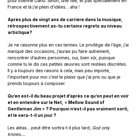
pour Etienne Daho. Sinon, une fille, et pas spécialement en
France et là j’ai plein d’idées… aha !
Après plus de vingt ans de carrière dans la musique,
rétrospectivement as-tu certains regrets au niveau
artistique?
Je ne raisonne plus en ces termes. Le privilège de l’âge, j’ai
manqué des occasions, j’aurais pu faire autrement,
rencontrer d’autres personnes, oui, bien sûr, puisque
comme tu le dis ces petites œuvres sont restées discrètes.
Il y a toujours des raisons à cela, mais peu importe,
l’important pour moi c’est le plaisir que j’ai pris ou que je
prends toujours à composer.
Qu’en est-il du beau projet d’après ce qu’on peut en voir
et en entendre sur le Net,
«
Mellow Sound of
Gentleman Jim
»
? Pourquoi n’est-il pas vraiment sorti,
et le sera-t-il un jour ?
Les aléas… peut-être sortira-t-il plus tard,
God only
knows….