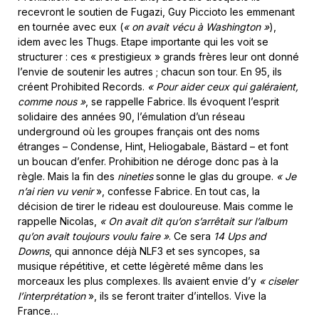
recevront le soutien de Fugazi, Guy Piccioto les emmenant
en tournée avec eux (
« on avait vécu à Washington »
),
idem avec les Thugs. Etape importante qui les voit se
structurer : ces « prestigieux » grands frères leur ont donné
l’envie de soutenir les autres ; chacun son tour. En 95, ils
créent Prohibited Records.
«
Pour aider ceux qui galéraient,
comme nous »
, se rappelle Fabrice. Ils évoquent l’esprit
solidaire des années 90, l’émulation d’un réseau
underground où les groupes français ont des noms
étranges – Condense, Hint, Heliogabale, Bästard – et font
un boucan d’enfer. Prohibition ne déroge donc pas à la
règle. Mais la fin des
nineties
sonne le glas du groupe.
« Je
n’ai rien vu venir
», confesse Fabrice. En tout cas, la
décision de tirer le rideau est douloureuse. Mais comme le
rappelle Nicolas,
« On avait dit qu’on s’arrêtait sur l’album
qu’on avait toujours voulu faire »
. Ce sera
14 Ups and
Downs
, qui annonce déjà NLF3 et ses syncopes, sa
musique répétitive, et cette légèreté même dans les
morceaux les plus complexes. Ils avaient envie d’y
« ciseler
l’interprétation
», ils se feront traiter d’intellos. Vive la
France…