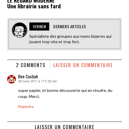
LE REGARD MODERNE
Une librairie sans fard
VERNON
DERNIERS ARTICLES
Spécialiste des groupes aux noms bizarres qui
jouent trop vite et trop fort.
2 COMMENTS
LAISSER UN COMMENTAIRE
Ben Casbah
29 mars 2011 à 17 h 33 min
dit :
super papier, et bonne découverte qui en résulte, du
coup. Merci.
Répondre
LAISSER UN COMMENTAIRE