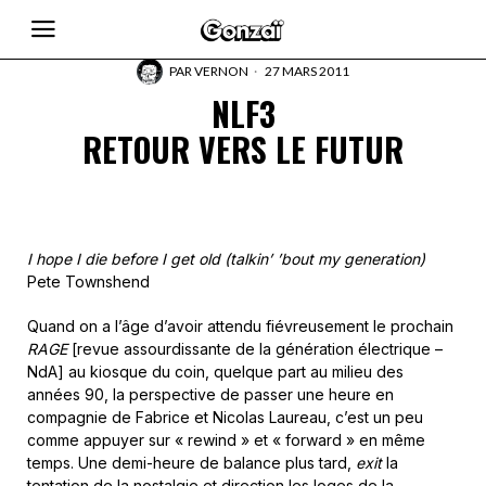
PAR
VERNON
27 MARS 2011
NLF3
RETOUR VERS LE FUTUR
I hope I die before I get old (talkin’ ’bout my generation)
Pete Townshend
Quand on a l’âge d’avoir attendu fiévreusement le prochain
RAGE
[revue assourdissante de la génération électrique –
NdA] au kiosque du coin, quelque part au milieu des
années 90, la perspective de passer une heure en
compagnie de Fabrice et Nicolas Laureau, c’est un peu
comme appuyer sur « rewind » et « forward » en même
temps. Une demi-heure de balance plus tard,
exit
la
tentation de la nostalgie et direction les loges de la