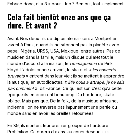
Fabrice donc, et « 3 » pour… trio ? Ben oui, tout simplement.
Cela fait bientôt onze ans que ça
dure. Et avant ?
Avant. Nos deux fils de diplomate naissent à Montpellier,
vivent à Paris, quand ils ne sillonnent pas la planète avec
papa : Nigéria, URSS, USA, Mexique, entre autres. Pas de
musicien dans la famille, mais un disque qui met tout le
monde d’accord à la maison, le
Ummagumma
de Pink
Floyd. L’adolescence arrivant, le skate et
« les concerts
bruyants
» entrent dans leur vie ; ils se mettent à apprendre
la musique, en autodidactes. «
Elle nous a attrapé, je ne sais
pas comment
», dit Fabrice. Ce qui est sûr, c’est qu’à cette
époque ils en écoutent beaucoup. Du hardcore, skate
oblige. Mais pas que. De la folk, de la musique africaine,
indienne : on ne traverse pas impunément une partie du
monde sans en avoir les oreilles retournées.
En 89, ils montent leur premier groupe de hardcore,
Prohibition. Ca durera dix ans, au cours desquels ils