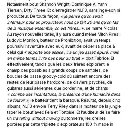
Notamment pour Shannon Wright, Dominique A, Yann
Tiersen, Dirty Three. Et d’enregistrer NLF3, sans ingé-son ni
producteur. De toute façon,
« je pense qu’on serait
infernaux pour un producteur, nous ça fait 20 ans qu’on fait
de la musique ensemble, on est frères…
», se marre Nicolas.
Au rayon nouvelles têtes, il y aura quand même Mitch Pires :
Ludovic Morillon, batteur de Prohibition, avait un temps
poursuivi l’aventure avec eux, avant de céder sa place à
celui qui
« apporte une assise ; il a un jeu assez épuré, mais
en même temps il n’a pas peur du bruit »
, dixit Fabrice. Et
effectivement, tandis que les deux frères explorent le
champ des possibles à grands coups de samples, de
boucles de basse groovy-cold où suintent encore des
restes de leur passé hardcore, de claviers psychés, de
guitares aussi aériennes que borderline, et de chants
« comme des incantations, la présence d’une humanité dans
ce foutoir »
, le batteur tient la baraque. Résultat, depuis cinq
albums, NLF3 envoie Terry Riley dans la moiteur de la jungle
taper le bœuf avec Fela et Tortoise. Et l’auditeur de se faire
un
travelling without moving
du tonnerre, les oreilles
portées par cette triplette d’explorateurs 100 % made in