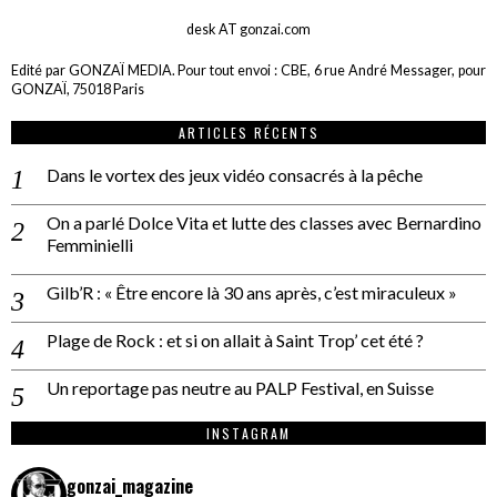
desk AT gonzai.com
Edité par GONZAÏ MEDIA. Pour tout envoi : CBE, 6 rue André Messager, pour
GONZAÏ, 75018 Paris
ARTICLES RÉCENTS
Dans le vortex des jeux vidéo consacrés à la pêche
On a parlé Dolce Vita et lutte des classes avec Bernardino
Femminielli
Gilb’R : « Être encore là 30 ans après, c’est miraculeux »
Plage de Rock : et si on allait à Saint Trop’ cet été ?
Un reportage pas neutre au PALP Festival, en Suisse
INSTAGRAM
gonzai_magazine