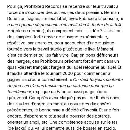
Pour ça, Prohibited Records se recentre sur leur travail : à
force de s’occuper des autres (les deux premiers Herman
Düne sont signés sur leur label, avec Fabrice à la console,
«
à une époque où personne n’en avait rien à foutre de la folk
»
rigole ce dernier), ils composent moins. L’idée ? Utilisation
des samples, forte envie de musique expérimentale,
répétitive, sans paroles, pour accoucher d’une musique
tournée vers le travail studio plutôt que le live. Même si
c’est ce dernier qui les fait vivre. Car, en bons défricheurs
des marges, ces Prohibiteurs prêchent forcément dans un
quasi-désert français : l’argent du label retourne au label. Et
il faudra attendre le tournant 2000 pour commencer à
gagner sa croûte correctement.
« On s’est toujours contenté
de peu : on n’a pas besoin que ça cartonne pour que ça
fonctionne »
, explique un Fabrice aussi pragmatique
qu’inventif. Car après avoir claqué pas mal de thunes dans
des studios d’enregistrement au cours des dix années
précédentes, le bonhomme a décidé d’investir. Et une fois
encore, d’apprendre tout seul à pousser des potards,
orienter un ampli, etc. Une compétence acquise sur le tas
(de jacks) qui va lui permettre aussi de bosser en studio.