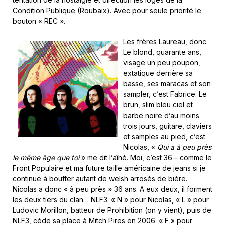
Condition Publique (Roubaix). Avec pour seule priorité le
bouton « REC ».
Les frères Laureau, donc.
Le blond, quarante ans,
visage un peu poupon,
extatique derrière sa
basse, ses maracas et son
sampler, c’est Fabrice. Le
brun, slim bleu ciel et
barbe noire d’au moins
trois jours, guitare, claviers
et samples au pied, c’est
Nicolas, «
Qui a à peu près
le même âge que toi
» me dit l’aîné. Moi, c’est 36 – comme le
Front Populaire et ma future taille américaine de jeans si je
continue à bouffer autant de welsh arrosés de bière.
Nicolas a donc « à peu près » 36 ans. A eux deux, il forment
les deux tiers du clan… NLF3. « N » pour Nicolas, « L » pour
Ludovic Morillon, batteur de Prohibition (on y vient), puis de
NLF3, cède sa place à Mitch Pires en 2006. « F » pour