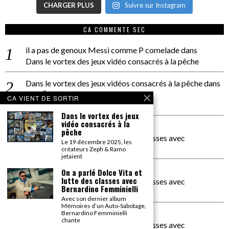
CHARGER PLUS
Suivre sur Instagram
CA COMMENTE SEC
il a pas de genoux Messi comme P comelade
dans
Dans le vortex des jeux vidéo consacrés à la pêche
Dans le vortex des jeux vidéos consacrés à la pêche
dans
PACÔME THIELLEMENT
CA VIENT DE SORTIR
La séance d’Hip Gnose
Dans le vortex des jeux
vidéo consacrés à la
La Patrie
dans
pêche
On a parlé Dolce Vita et lutte des classes avec
Le 19 décembre 2025, les
Bernardino Femminielli
créateurs Zeph & Ramo
jetaient
carte noire negra à l'o tiede
dans
On a parlé Dolce Vita et
lutte des classes avec
On a parlé Dolce Vita et lutte des classes avec
Bernardino Femminielli
Bernardino Femminielli
Avec son dernier album
Mémoires d’un Auto-Sabotage,
moise et son mascaré
dans
Bernardino Femminielli
chante
On a parlé Dolce Vita et lutte des classes avec