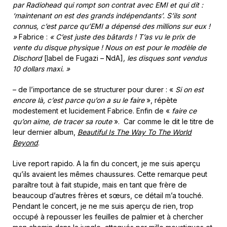
par Radiohead qui rompt son contrat avec EMI et qui dit :
‘maintenant on est des grands indépendants’. S’ils sont
connus, c’est parce qu’EMI a dépensé des millions sur eux
!
»
Fabrice :
«
C’est juste des bâtards ! T’as vu le prix de
vente du disque physique ! Nous on est pour le modèle de
Dischord
[label de Fugazi – NdA]
, les disques sont vendus
10 dollars maxi. »
– de l’importance de se structurer pour durer : «
Si on est
encore là, c’est parce qu’on a su le faire
», répète
modestement et lucidement Fabrice. Enfin de «
faire ce
qu’on aime, de tracer sa route
». Car comme le dit le titre de
leur dernier album,
Beautiful Is The Way To The World
Beyond
.
Live report rapido. A la fin du concert, je me suis aperçu
qu’ils avaient les mêmes chaussures. Cette remarque peut
paraître tout à fait stupide, mais en tant que frère de
beaucoup d’autres frères et sœurs, ce détail m’a touché.
Pendant le concert, je ne me suis aperçu de rien, trop
occupé à repousser les feuilles de palmier et à chercher