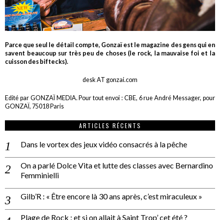
Parce que seul le détail compte, Gonzaï est le magazine des gens qui en
savent beaucoup sur très peu de choses (le rock, la mauvaise foi et la
cuisson des biftecks).
desk AT gonzai.com
Edité par GONZAÏ MEDIA. Pour tout envoi : CBE, 6 rue André Messager, pour
GONZAÏ, 75018 Paris
ARTICLES RÉCENTS
Dans le vortex des jeux vidéo consacrés à la pêche
On a parlé Dolce Vita et lutte des classes avec Bernardino
Femminielli
Gilb’R : « Être encore là 30 ans après, c’est miraculeux »
Plage de Rock : et si on allait à Saint Trop’ cet été ?