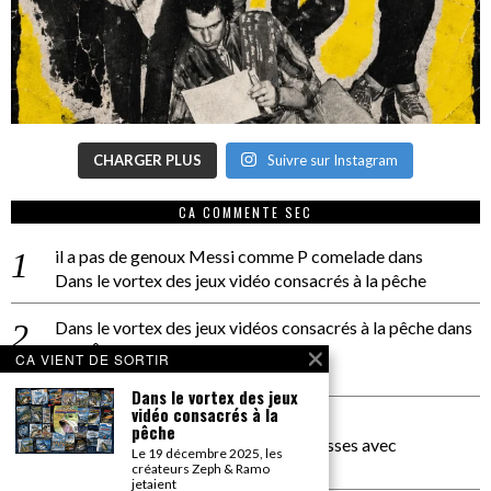
CHARGER PLUS
Suivre sur Instagram
CA COMMENTE SEC
il a pas de genoux Messi comme P comelade
dans
Dans le vortex des jeux vidéo consacrés à la pêche
Dans le vortex des jeux vidéos consacrés à la pêche
dans
PACÔME THIELLEMENT
CA VIENT DE SORTIR
La séance d’Hip Gnose
Dans le vortex des jeux
vidéo consacrés à la
La Patrie
dans
pêche
On a parlé Dolce Vita et lutte des classes avec
Le 19 décembre 2025, les
Bernardino Femminielli
créateurs Zeph & Ramo
jetaient