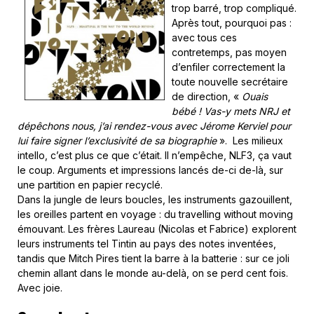
trop barré, trop compliqué.
Après tout, pourquoi pas :
avec tous ces
contretemps, pas moyen
d’enfiler correctement la
toute nouvelle secrétaire
de direction, «
Ouais
bébé ! Vas-y mets NRJ et
dépêchons nous, j’ai rendez-vous avec Jérome Kerviel pour
lui faire signer l’exclusivité de sa biographie
». Les milieux
intello, c’est plus ce que c’était. Il n’empêche, NLF3, ça vaut
le coup. Arguments et impressions lancés de-ci de-là, sur
une partition en papier recyclé.
Dans la jungle de leurs boucles, les instruments gazouillent,
les oreilles partent en voyage : du travelling without moving
émouvant. Les frères Laureau (Nicolas et Fabrice) explorent
leurs instruments tel Tintin au pays des notes inventées,
tandis que Mitch Pires tient la barre à la batterie : sur ce joli
chemin allant dans le monde au-delà, on se perd cent fois.
Avec joie.