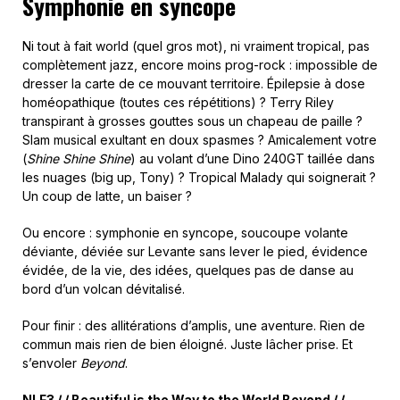
Symphonie en syncope
Ni tout à fait world (quel gros mot), ni vraiment tropical, pas
complètement jazz, encore moins prog-rock : impossible de
dresser la carte de ce mouvant territoire. Épilepsie à dose
homéopathique (toutes ces répétitions) ? Terry Riley
transpirant à grosses gouttes sous un chapeau de paille ?
Slam musical exultant en doux spasmes ? Amicalement votre
(
Shine Shine Shine
) au volant d’une Dino 240GT taillée dans
les nuages (big up, Tony) ? Tropical Malady qui soignerait ?
Un coup de latte, un baiser ?
Ou encore : symphonie en syncope, soucoupe volante
déviante, déviée sur Levante sans lever le pied, évidence
évidée, de la vie, des idées, quelques pas de danse au
bord d’un volcan dévitalisé.
Pour finir : des allitérations d’amplis, une aventure. Rien de
commun mais rien de bien éloigné. Juste lâcher prise. Et
s’envoler
Beyond
.
NLF3 / / Beautiful is the Way to the World Beyond / /