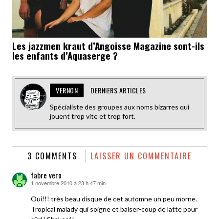
Les jazzmen kraut d’Angoisse Magazine sont-ils
les enfants d’Aquaserge ?
VERNON
DERNIERS ARTICLES
Spécialiste des groupes aux noms bizarres qui
jouent trop vite et trop fort.
3 COMMENTS
LAISSER UN COMMENTAIRE
fabre vero
1 novembre 2010 à 23 h 47 min
dit :
Oui!!! très beau disque de cet automne un peu morne.
Tropical malady qui soigne et baiser-coup de latte pour