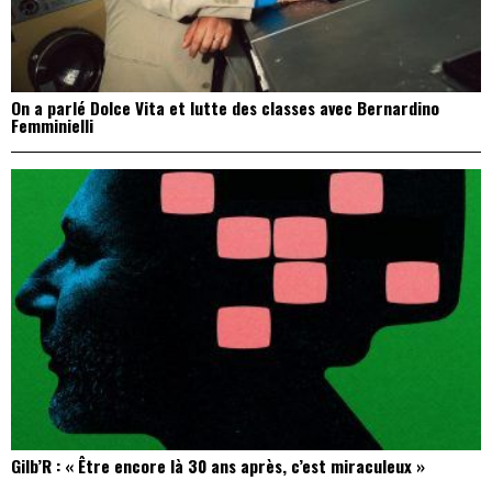
On a parlé Dolce Vita et lutte des classes avec Bernardino
Femminielli
Gilb’R : « Être encore là 30 ans après, c’est miraculeux »