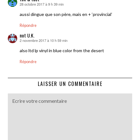
28 octobre 2017 à 9 h 39 min
dit :
aussi dingue que son père, mais en + ‘provincial’
Répondre
not U.K.
2 novembre 2017 à 10 h 59 min
dit :
also ltd lp vinyl in blue color from the desert
Répondre
LAISSER UN COMMENTAIRE