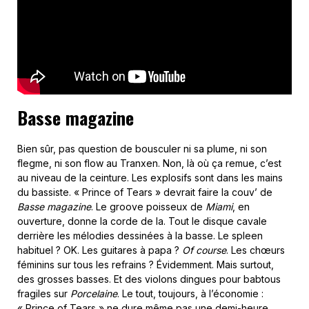
Basse magazine
Bien sûr, pas question de bousculer ni sa plume, ni son
flegme, ni son flow au Tranxen. Non, là où ça remue, c’est
au niveau de la ceinture. Les explosifs sont dans les mains
du bassiste. « Prince of Tears » devrait faire la couv’ de
Basse magazine
. Le groove poisseux de
Miami
, en
ouverture, donne la corde de la. Tout le disque cavale
derrière les mélodies dessinées à la basse. Le spleen
habituel ? OK. Les guitares à papa ?
Of course
. Les chœurs
féminins sur tous les refrains ? Évidemment. Mais surtout,
des grosses basses. Et des violons dingues pour babtous
fragiles sur
Porcelaine
. Le tout, toujours, à l’économie :
« Prince of Tears » ne dure même pas une demi-heure.