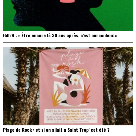
Gilb’R : « Être encore là 30 ans après, c’est miraculeux »
Plage de Rock : et si on allait à Saint Trop’ cet été ?