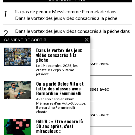
il a pas de genoux Messi comme P comelade
dans
Dans le vortex des jeux vidéo consacrés à la pêche
Dans le vortex des jeux vidéos consacrés à la pêche
dans
PACÔME THIELLEMENT
CA VIENT DE SORTIR
La séance d’Hip Gnose
Dans le vortex des jeux
vidéo consacrés à la
La Patrie
dans
pêche
On a parlé Dolce Vita et lutte des classes avec
Le 19 décembre 2025, les
Bernardino Femminielli
créateurs Zeph & Ramo
jetaient
carte noire negra à l'o tiede
dans
On a parlé Dolce Vita et
lutte des classes avec
On a parlé Dolce Vita et lutte des classes avec
Bernardino Femminielli
Bernardino Femminielli
Avec son dernier album
Mémoires d’un Auto-Sabotage,
moise et son mascaré
dans
Bernardino Femminielli
chante
On a parlé Dolce Vita et lutte des classes avec
Bernardino Femminielli
Gilb’R : « Être encore là
30 ans après, c’est
miraculeux »