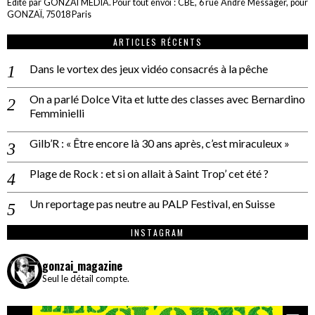
Edité par GONZAÏ MEDIA. Pour tout envoi : CBE, 6 rue André Messager, pour
GONZAÏ, 75018 Paris
ARTICLES RÉCENTS
Dans le vortex des jeux vidéo consacrés à la pêche
On a parlé Dolce Vita et lutte des classes avec Bernardino
Femminielli
Gilb’R : « Être encore là 30 ans après, c’est miraculeux »
Plage de Rock : et si on allait à Saint Trop’ cet été ?
Un reportage pas neutre au PALP Festival, en Suisse
INSTAGRAM
gonzai_magazine
Seul le détail compte.