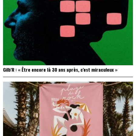
Gilb’R : « Être encore là 30 ans après, c’est miraculeux »