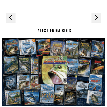
Navigation
de
LATEST FROM BLOG
l’article