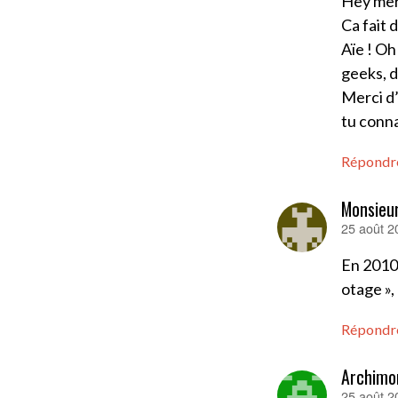
Hey mer
Ca fait 
Aïe ! Oh
geeks, d
Merci d’
tu conna
Répondr
Monsieu
25 août 2
dit :
En 2010,
otage »,
Répondr
Archimo
25 août 2