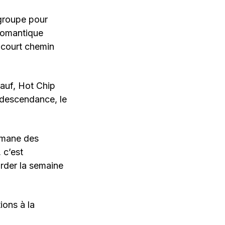
 groupe pour
 romantique
court chemin
eauf, Hot Chip
ondescendance, le
 émane des
 c’est
arder la semaine
tions à la