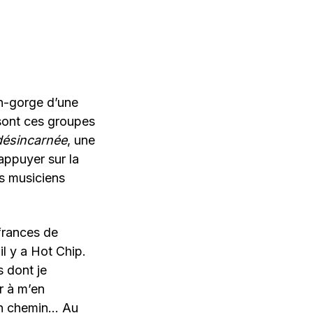
n-gorge d’une
 sont ces groupes
désincarnée
, une
appuyer sur la
s musiciens
frances de
il y a Hot Chip.
s dont je
r à m’en
on chemin… Au