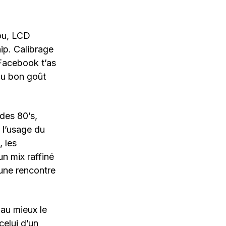
bou, LCD
p. Calibrage
 Facebook t’as
 du bon goût
 des 80’s,
 l’usage du
, les
un mix raffiné
une rencontre
 au mieux le
celui d’un