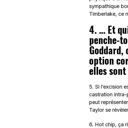
sympathique bouc
Timberlake, ce n
4. … Et qu
penche-toi
Goddard, 
option co
elles sont
5. Si l’excision 
castration intra
peut représenter
Taylor se révèle
6. Hot chip, ça 