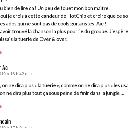
ci !
du bien de lire ca ! Un peu de fouet mon bon maitre.
 oui je crois à cette candeur de HotChip et croire que ce 
es ados qui ne sont pas de cools guitaristes. Aïe !
avoir trouvé la chanson la plus pourrie du groupe. J’espè
issais la tuerie de Over & over..
e
r Aa
010 à 16 h 42 min
 on ne dira plus « la tuerie », comme on ne dira plus « les us
 on ne dira plus tout ça sous peine de finir dans la jungle …
e
ndain
010 à 17 h 01 min