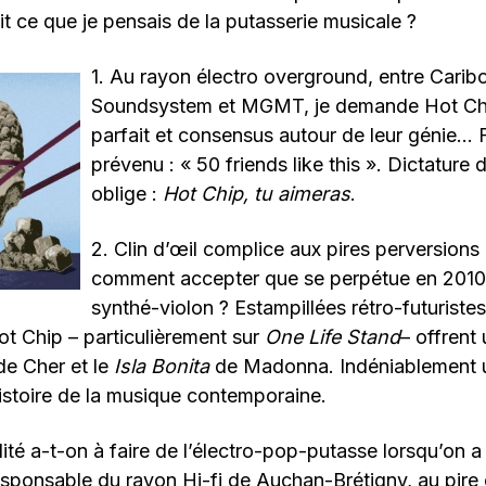
à dit ce que je pensais de la putasserie musicale ?
1. Au rayon électro overground, entre Cari
Soundsystem et MGMT, je demande Hot Chi
parfait et consensus autour de leur génie…
prévenu : « 50 friends like this ». Dictature
oblige :
Hot Chip, tu aimeras
.
2. Clin d’œil complice aux pires perversions
comment accepter que se perpétue en 2010
synthé-violon ? Estampillées rétro-futuristes
t Chip – particulièrement sur
One Life Stand
– offrent 
e Cher et le
Isla Bonita
de Madonna. Indéniablement 
istoire de la musique contemporaine.
lité a-t-on à faire de l’électro-pop-putasse lorsqu’on a
sponsable du rayon Hi-fi de Auchan-Brétigny, au pire 