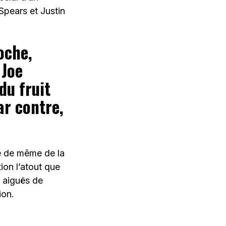
Spears et Justin
oche,
 Joe
du fruit
ar contre,
tre de même de la
ion l’atout que
t aiguës de
ion.