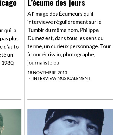
hicago
L’écume des jours
A l'image des Écumeurs qu'il
interviewe régulièrement sur le
Tumblr du même nom, Philippe
r qui la
Dumez est, dans tous les sens du
pas plus
terme, un curieux personnage. Tour
e d’auto-
à tour écrivain, photographe,
été un
journaliste ou
n 1980,
18 NOVEMBRE 2013
INTERVIEW
·
MUSICALEMENT