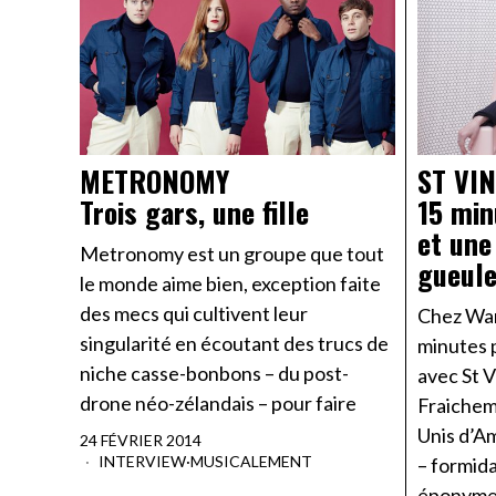
METRONOMY
ST VI
Trois gars, une fille
15 min
et une
Metronomy est un groupe que tout
gueul
le monde aime bien, exception faite
des mecs qui cultivent leur
Chez Warh
singularité en écoutant des trucs de
minutes p
niche casse-bonbons – du post-
avec St V
drone néo-zélandais – pour faire
Fraichem
Unis d’A
24 FÉVRIER 2014
INTERVIEW
·
MUSICALEMENT
– formid
éponyme