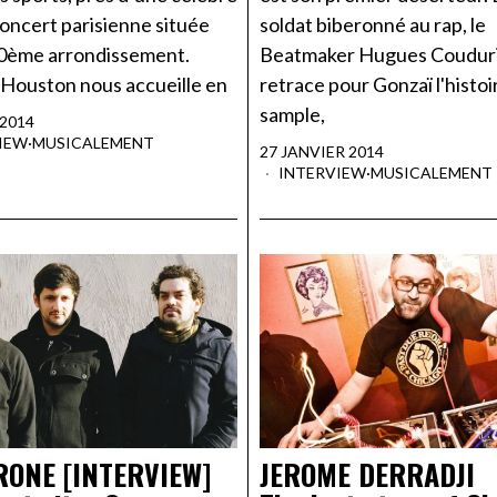
concert parisienne située
soldat biberonné au rap, le
20ème arrondissement.
Beatmaker Hugues Coudur
Houston nous accueille en
retrace pour Gonzaï l'histoi
sample,
 2014
IEW
·
MUSICALEMENT
27 JANVIER 2014
INTERVIEW
·
MUSICALEMENT
RONE [INTERVIEW]
JEROME DERRADJI