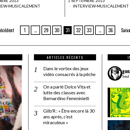
MBRE 2013
1 SEPTEMBRE 2013
IEW
·
MUSICALEMENT
INTERVIEW
·
MUSICALEMENT
écédent
1
…
29
30
31
32
33
…
36
Suiv
ARTICLES RÉCENTS
Dans le vortex des jeux
gon
vidéo consacrés à la pêche
Seul
On a parlé Dolce Vita et
lutte des classes avec
Bernardino Femminielli
Gilb’R : « Être encore là 30
ans après, c’est
miraculeux »