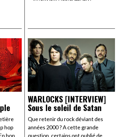
WARLOCKS [INTERVIEW]
ple
Sous le soleil de Satan
etière
Que retenir du rock déviant des
ip hop
années 2000 ? A cette grande
 En bon
question, certains ont oublié de