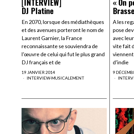
[INTERVIEW]
« On p
DJ Platine
Brasse
En 2070, lorsque des médiathèques
A les re
et des avenues porteront le nom de
pose dev
Laurent Garnier, la France
avec leur
reconnaissante se souviendra de
vite fait 
l’œuvre de celui qui fut le plus grand
viennent
DJ français et de
d’indie
19 JANVIER 2014
9 DÉCEMB
INTERVIEW
·
MUSICALEMENT
INTERV