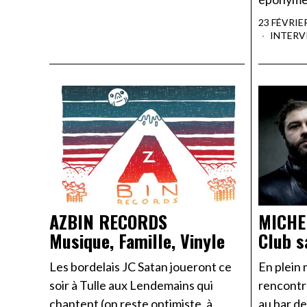
23 FÉVRIE
INTERV
MICHE
AZBIN RECORDS
Club s
Musique, Famille, Vinyle
En plein
Les bordelais JC Satan joueront ce
rencontr
soir à Tulle aux Lendemains qui
au bar de
chantent (on reste optimiste, à