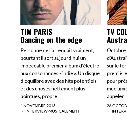
TIM PARIS
TV CO
Dancing on the edge
Austra
Personne ne l’attendait vraiment,
Octobre 
pourtant il sort aujourd’hui un
d'Austral
impeccable premier album d’électro
sur le te
aux consonances « indie ». Un disque
première 
d’équilibre avec des hits potentiels
pour prés
et des choses nettement plus
mec timid
pointues, propre
appeler
4 NOVEMBRE 2013
26 OCTOB
INTERVIEW
·
MUSICALEMENT
INTERV