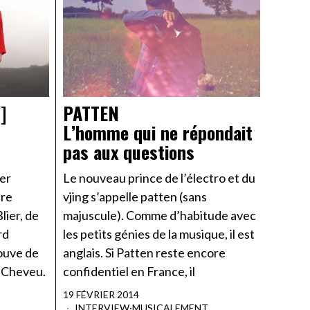
]
PATTEN
L’homme qui ne répondait
pas aux questions
ier
Le nouveau prince de l’électro et du
tre
vjing s’appelle patten (sans
lier, de
majuscule). Comme d’habitude avec
rd
les petits génies de la musique, il est
rouve de
anglais. Si Patten reste encore
e Cheveu.
confidentiel en France, il
19 FÉVRIER 2014
INTERVIEW
·
MUSICALEMENT