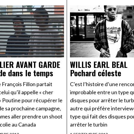
LIER AVANT GARDE
WILLIS EARL BEAL
de dans le temps
Pochard céleste
 François Fillon partait
C’est l’histoire d’une renco
elui qu’il appelle « cher
improbable entre un type qu
» Poutine pour récupérer le
disques pour arrêter le turb
e sa prochaine campagne,
autre qui préfère interview
mes aller prendre un shoot
type qui fait des disques po
colie au Canada
arrêter le turbin