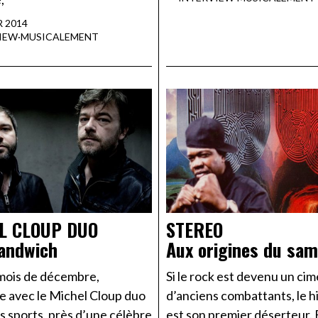
R 2014
IEW
·
MUSICALEMENT
L CLOUP DUO
STEREO
andwich
Aux origines du sam
 mois de décembre,
Si le rock est devenu un cim
e avec le Michel Cloup duo
d’anciens combattants, le h
s sports, près d’une célèbre
est son premier déserteur.