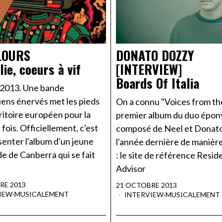
LOURS
DONATO DOZZY
lie, coeurs à vif
[INTERVIEW]
Boards Of Italia
2013. Une bande
iens énervés met les pieds
On a connu "Voices from the
rritoire européen pour la
premier album du duo épo
fois. Officiellement, c'est
composé de Neel et Donato
enter l'album d'un jeune
l'année dernière de manière
e de Canberra qui se fait
: le site de référence Resid
Advisor
RE 2013
21 OCTOBRE 2013
IEW
·
MUSICALEMENT
INTERVIEW
·
MUSICALEMENT