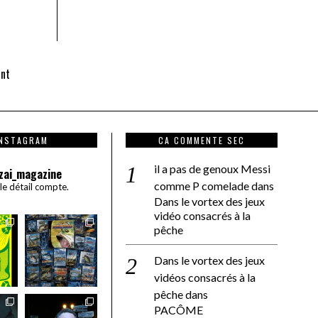
ant
INSTAGRAM
CA COMMENTE SEC
il a pas de genoux Messi
zai_magazine
comme P comelade
dans
 le détail compte.
Dans le vortex des jeux
vidéo consacrés à la
pêche
Dans le vortex des jeux
vidéos consacrés à la
pêche
dans
PACÔME