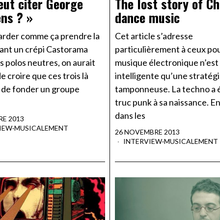
eut citer George
The lost story of C
ns ? »
dance music
garder comme ça prendre la
Cet article s’adresse
ant un crépi Castorama
particulièrement à ceux pou
s polos neutres, on aurait
musique électronique n’est 
de croire que ces trois là
intelligente qu’une stratégi
 de fonder un groupe
tamponneuse. La techno a 
truc punk à sa naissance. E
dans les
RE 2013
IEW
·
MUSICALEMENT
26 NOVEMBRE 2013
INTERVIEW
·
MUSICALEMENT