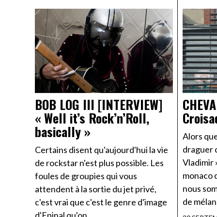
BOB LOG III [INTERVIEW]
CHEVA
« Well it’s Rock’n’Roll,
Croisa
basically »
Alors que
draguer c
Certains disent qu'aujourd'hui la vie
Vladimir 
de rockstar n'est plus possible. Les
monaco d
foules de groupies qui vous
nous som
attendent à la sortie du jet privé,
de mélan
c'est vrai que c'est le genre d'image
d'Epinal qu'on