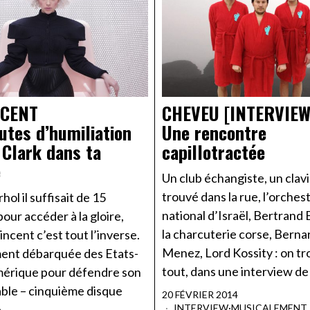
NCENT
CHEVEU [INTERVIEW
utes d’humiliation
Une rencontre
 Clark dans ta
capillotractée
e
Un club échangiste, un clav
trouvé dans la rue, l’orches
ol il suffisait de 15
national d’Israël, Bertrand B
our accéder à la gloire,
la charcuterie corse, Berna
incent c’est tout l’inverse.
Menez, Lord Kossity : on t
ent débarquée des Etats-
tout, dans une interview d
mérique pour défendre son
able – cinquième disque
20 FÉVRIER 2014
,
INTERVIEW
·
MUSICALEMENT