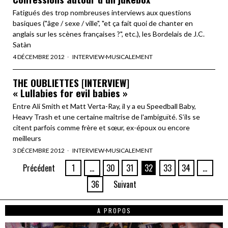
Fatigués des trop nombreuses interviews aux questions
basiques ("âge / sexe / ville", "et ça fait quoi de chanter en
anglais sur les scènes françaises ?", etc.), les Bordelais de J.C.
Satàn
4 DÉCEMBRE 2012
INTERVIEW
·
MUSICALEMENT
THE OUBLIETTES [INTERVIEW]
« Lullabies for evil babies »
Entre Ali Smith et Matt Verta-Ray, il y a eu Speedball Baby,
Heavy Trash et une certaine maîtrise de l'ambiguïté. S’ils se
citent parfois comme frère et sœur, ex-époux ou encore
meilleurs
3 DÉCEMBRE 2012
INTERVIEW
·
MUSICALEMENT
Précédent
1
…
30
31
32
33
34
…
36
Suivant
A PROPOS