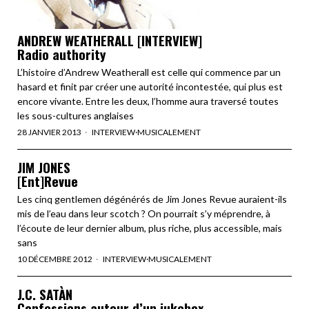
ANDREW WEATHERALL [INTERVIEW]
Radio authority
L’histoire d’Andrew Weatherall est celle qui commence par un
hasard et finit par créer une autorité incontestée, qui plus est
encore vivante. Entre les deux, l’homme aura traversé toutes
les sous-cultures anglaises
28 JANVIER 2013
INTERVIEW
·
MUSICALEMENT
JIM JONES
[Ent]Revue
Les cinq gentlemen dégénérés de Jim Jones Revue auraient-ils
mis de l’eau dans leur scotch ? On pourrait s’y méprendre, à
l’écoute de leur dernier album, plus riche, plus accessible, mais
sans
10 DÉCEMBRE 2012
INTERVIEW
·
MUSICALEMENT
J.C. SATÀN
Confessions autour d’un jukebox