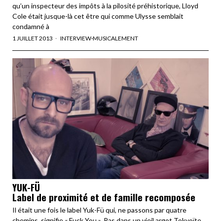
qu’un inspecteur des impôts à la pilosité préhistorique, Lloyd
Cole était jusque-là cet être qui comme Ulysse semblait
condamné à
1 JUILLET 2013
INTERVIEW
·
MUSICALEMENT
YUK-FÜ
Label de proximité et de famille recomposée
Il était une fois le label Yuk-Fü qui, ne passons par quatre
chemins, signifie « Fuck You ». Pas dans un vieil argot Tokyoïte