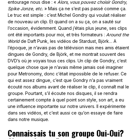
entourage nous dise : «
Alors,
vous pouvez choisir Gondry,
Spike Jonze, etc.
» Mais ça ne s’est pas passé comme ça.
Le truc est simple : c’est Michel Gondry qui voulait réaliser
de nouveau un clip. Et quand on a su ça, on a sauté sur
l’occasion, évidemment. Quand j’étais plus jeune, ses clips
ont été importants pour moi, et très formateurs :
Around the
World
de Daft Punk, les vidéos de Stardust, Björk… A
l’époque, je n’avais pas de télévision mais mes amis étaient
dingues de Gondry, de Björk, et me montrait souvent des
DVD’s où je voyais tous ces clips. Un clip de Gondry, c’est
quelque chose que je n’avais même jamais osé imaginer
pour Metronomy, donc c’était impossible de le refuser. Ce
qui est assez dingue, c’est que Gondry n’a pas vraiment
écouté nos albums avant de réaliser le clip, il connaît mal le
groupe. Pourtant, s’il écoute nos disques, il se rendra
certainement compte à quel point son style, son art, a eu
une influence importante sur notre univers. Il expérimente
dans ses vidéos, et c’est aussi ce qu’on essaye de faire
dans notre musique.
Connaissais tu son groupe Oui-Oui?