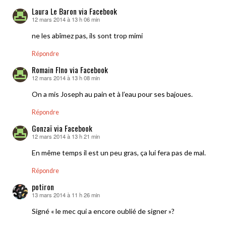
Laura Le Baron via Facebook
12 mars 2014 à 13 h 06 min
dit :
ne les abîmez pas, ils sont trop mimi
Répondre
Romain Flno via Facebook
12 mars 2014 à 13 h 08 min
dit :
On a mis Joseph au pain et à l’eau pour ses bajoues.
Répondre
Gonzaï via Facebook
12 mars 2014 à 13 h 21 min
dit :
En même temps il est un peu gras, ça lui fera pas de mal.
Répondre
potiron
13 mars 2014 à 11 h 26 min
dit :
Signé « le mec qui a encore oublié de signer »?