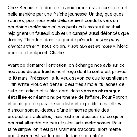
Chez Because, le duo de joyeux lurons est accueilli de fort
belle manière par une fraîche jeunesse. Un thé, quelques
sourires, puis nous voilà délicatement conduits vers un
boudoir napoléonien où nos petits culs moites à souhait
rejoignent un fauteuil club et un canapé aussi défoncés que
Johnny Thunders dans sa grande période. «
Joseph va
bientôt arriver
», nous dit-on, «
son taxi est en route
». Merci
pour ce checkpoint, Charlie.
Avant de démarrer l’entretien, on échange nos avis sur ce
nouveau disque fraîchement reçu dont la sortie est prévue
le 10 mars. Précision : si tu veux savoir ce que le gentleman
Thin White Plouc en pense, c’est très simple, tu lâches de
suite cet article et tu files dare-dare
vers sa chronique
détaillée
et néanmoins pertinente de l’affaire
.
Pour Potiron,
et au risque de paraître simpliste et expéditif, ces lettres
d’amour sont au-dessus d’une immense partie des
productions actuelles, mais reste en dessous de ce qu’on
pourrait attendre de ces ultra-brillants métronomes. Pour
faire simple, on n’est pas vraiment d’accord, alors même
que Joseph est sur le point de faire son entrée.