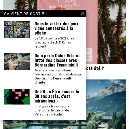
CA VIENT DE SORTIR
Dans le vortex des jeux
vidéo consacrés à la
pêche
Le 19 décembre 2025, les
créateurs Zeph & Ramo
jetaient
On a parlé Dolce Vita et
lutte des classes avec
Bernardino Femminielli
Plage de Rock : et si on allait à Saint Trop’ cet été ?
Avec son dernier album
Mémoires d’un Auto-Sabotage,
Bernardino Femminielli
chante
Gilb’R : « Être encore là
30 ans après, c’est
miraculeux »
Infatigable travailleur en
dilettante, le patron de
Versatile a décidé