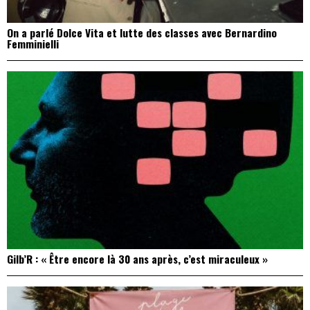
On a parlé Dolce Vita et lutte des classes avec Bernardino
Femminielli
Gilb’R : « Être encore là 30 ans après, c’est miraculeux »