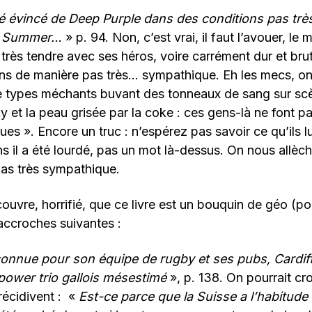
té évincé de Deep Purple dans des conditions pas tr
ck Summer…
» p. 94. Non, c’est vrai, il faut l’avouer, le 
 très tendre avec ses héros, voire carrément dur et brut
uns de manière pas très… sympathique. Eh les mecs, on
De types méchants buvant des tonneaux de sang sur scè
y et la peau grisée par la coke : ces gens-là ne font 
es ». Encore un truc : n’espérez pas savoir ce qu’ils lu
ns il a été lourdé, pas un mot là-dessus. On nous allèch
 pas très sympathique.
ouvre, horrifié, que ce livre est un bouquin de géo (po
 accroches suivantes :
onnue pour son équipe de rugby et ses pubs, Cardiff 
 power trio gallois mésestimé
», p. 138. On pourrait cr
 récidivent : «
Est-ce parce que la Suisse a l’habitude