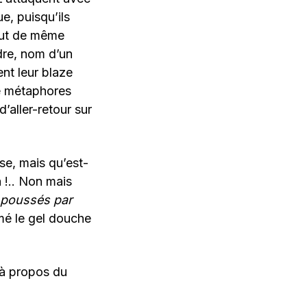
e, puisqu’ils
tout de même
dre, nom d’un
ent leur blaze
e métaphores
’aller-retour sur
se, mais qu’est-
 !.. Non mais
poussés par
mé le gel douche
 à propos du