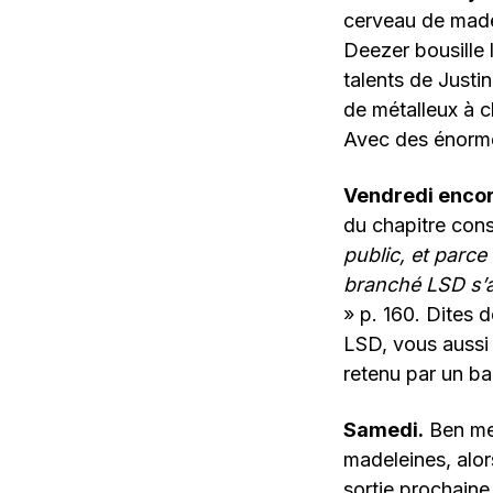
cerveau de made
Deezer bousille
talents de Justi
de métalleux à c
Avec des énormes
Vendredi enco
du chapitre con
public, et parce
branché LSD s’a
» p. 160. Dites 
LSD, vous aussi 
retenu par un ba
Samedi.
Ben mer
madeleines, alor
sortie prochaine