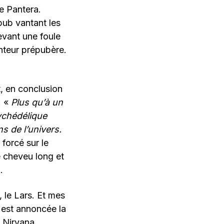
e Pantera.
pub vantant les
devant une foule
nteur prépubère.
t, en conclusion
: «
Plus qu’à un
sychédélique
s de l’univers.
forcé sur le
e cheveu long et
.
 le Lars. Et mes
ù est annoncée la
 Nirvana,