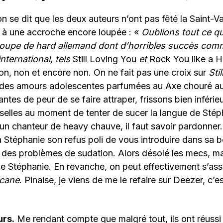
n se dit que les deux auteurs n’ont pas fêté la Saint-Va
e à une accroche encore loupée : «
Oublions tout ce qu
roupe de hard allemand dont d’horribles succès com
nternational, tels
Still Loving You
et
Rock You like a H
non, non et encore non. On ne fait pas une croix sur
Sti
. des amours adolescentes parfumées au Axe chouré a
ntes de peur de se faire attraper, frissons bien inférie
sselles au moment de tenter de sucer la langue de Stéph
 un chanteur de heavy chauve, il faut savoir pardonn
Stéphanie son refus poli de vous introduire dans sa b
t des problèmes de sudation. Alors désolé les mecs, ma
 Stéphanie. En revanche, on peut effectivement s’ass
icane
. Pinaise, je viens de me le refaire sur Deezer, c’es
urs.
Me rendant compte que malgré tout, ils ont réussi