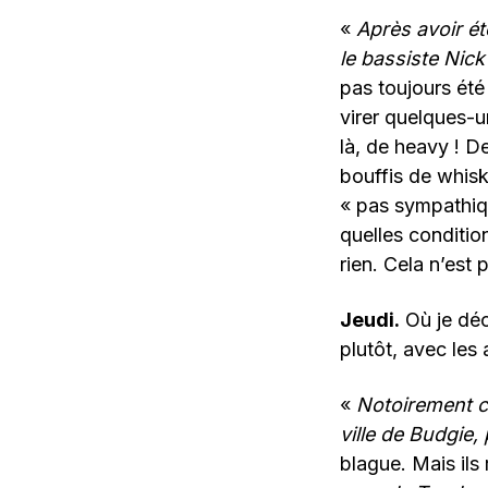
«
Après avoir é
le bassiste Ni
pas toujours été
virer quelques-
là, de heavy ! 
bouffis de whisk
« pas sympathiqu
quelles conditio
rien. Cela n’est
Jeudi.
Où je déc
plutôt, avec les
«
Notoirement c
ville de Budgie,
blague. Mais ils