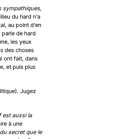
ès sympathiques,
milieu du hard n’a
al, au point d’en
 parle de hard
ne, les yeux
pas des choses
i ont fait, dans
e, et puis plus
litique). Jugez
est aussi la
oire à une
 du secret que le