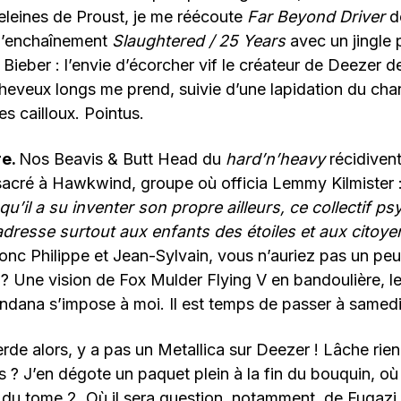
leines de Proust, je me réécoute
Far Beyond Driver
d
 l’enchaînement
Slaughtered / 25 Years
avec un jingle 
n Bieber : l’envie d’écorcher vif le créateur de Deezer 
heveux longs me prend, suivie d’une lapidation du cha
 cailloux. Pointus.
re.
Nos Beavis & Butt Head du
hard’n’heavy
récidiven
sacré à Hawkwind, groupe où officia Lemmy Kilmister 
 qu’il a su inventer son propre ailleurs, ce collectif p
dresse surtout aux enfants des étoiles et aux citoyen
donc Philippe et Jean-Sylvain, vous n’auriez pas un peu 
? Une vision de Fox Mulder Flying V en bandoulière, l
ndana s’impose à moi. Il est temps de passer à samedi
de alors, y a pas un Metallica sur Deezer ! Lâche rien,
s ? J’en dégote un paquet plein à la fin du bouquin, o
 du tome 2. Où il sera question, notamment, de Fugazi,