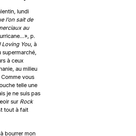
lentin, lundi
e l’on sait de
merciaux au
urricane…», p.
ll Loving You
, à
u supermarché,
urs à ceux
anie, au milieu
er. Comme vous
ouche telle une
is je ne suis pas
eoir sur
Rock
t tout à fait
 à bourrer mon