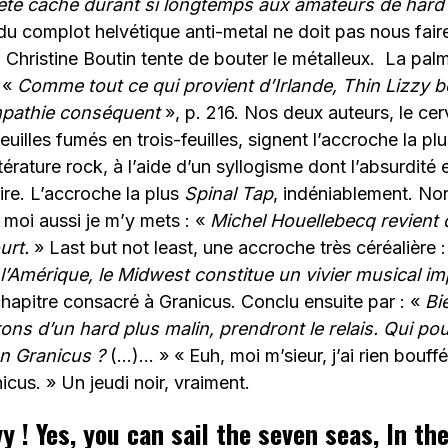
été caché durant si longtemps aux amateurs de har
 du complot helvétique anti-metal ne doit pas nous fair
 Christine Boutin tente de bouter le métalleux. La pal
e «
Comme tout ce qui provient d’Irlande, Thin Lizzy bé
ympathie conséquent
», p. 216. Nos deux auteurs, le ce
feuilles fumés en trois-feuilles, signent l’accroche la p
littérature rock, à l’aide d’un syllogisme dont l’absurdi
ire. L’accroche la plus
Spinal Tap
, indéniablement. Non
moi aussi je m’y mets : «
Michel Houellebecq revient d
urt.
» Last but not least, une accroche très céréalière 
e l’Amérique, le Midwest constitue un vivier musical 
chapitre consacré à Granicus. Conclu ensuite par : «
Bi
ons d’un hard plus malin, prendront le relais. Qui pou
un Granicus ?
(…)… » « Euh, moi m’sieur, j’ai rien bouffé à
icus. » Un jeudi noir, vraiment.
y ! Yes, you can sail the seven seas, In th