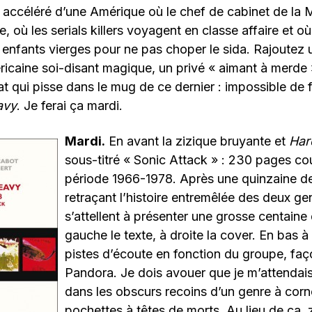
n accéléré d’une Amérique où le chef de cabinet de la
ne, où les serials killers voyagent en classe affaire et o
 enfants vierges pour ne pas choper le sida. Rajoutez
ricaine soi-disant magique, un privé « aimant à merde 
rat qui pisse dans le mug de ce dernier : impossible de 
avy
. Je ferai ça mardi.
Mardi.
En avant la zizique bruyante et
Har
sous-titré « Sonic Attack » : 230 pages cou
période 1966-1978. Après une quinzaine d
retraçant l’histoire entremêlée des deux gen
s’attellent à présenter une grosse centaine
gauche le texte, à droite la cover. En bas à
pistes d’écoute en fonction du groupe, fa
Pandora. Je dois avouer que je m’attendai
dans les obscurs recoins d’un genre à corn
pochettes à têtes de morts. Au lieu de ça, 