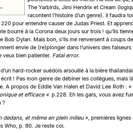
The Yarbirds, Jimi Hendrix et Cream (logiqu
racontent l’histoire d’un genre). Il faudra 
e 220 pour entendre causer de Judas Priest. Et appren
nte bourré à la Corona deux jours sur trois ! qu’ils tienn
e Bob Dylan. Mais bon, s’ils me renversent à coups d
nnent envie de (re)plonger dans l’univers des faiseurs d
e veux bien patienter.
Fatal error
.
d’un hard-rocker suédois arsouillé à la bière thaïlandai
 écrit ! Pas mon genre de débiner les collègues, mais là
ge. A propos de Eddie Van Halen et David Lee Roth : «
onique et efficace «
p.228. Eh les gars, vous avez fu
n ?
in dedans, et même en plein milieu
», premières lignes
s Who, p. 80. Je reste coi.