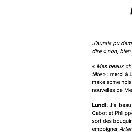
J’aurais pu dema
dire « non, bien
«
Mes beaux che
tête
» : merci à 
make some noise
nouvelles de Met
Lundi.
J’ai beau
Cabot et Philipp
sort des bouquin
empoigner
Artè