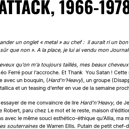
ATTACK, 1966-197
nder un onglet « metal » au chef : il aurait ri un bo
 sûr que non ». A la place, je lui ai vendu mon Journa
veux qu’on m’a toujours taillés, mes beaux cheveu
Léo Ferré pour l’accroche. Et Thank You Satan ! Cette 
 avec un bouquin, (
Hard’n’Heavy
), un groupe (Disap
allica et un teasing d’enfer en vue de la semaine proc
 essayer de me convaincre de lire
Hard’n’Heavy
, de J
e Robert, paru chez Le mot et le reste, maison d’édition
s avec le même souci esthético-éthique qu’Allia, ma m
res souterraines
de Warren Ellis. Putain de petit chef-