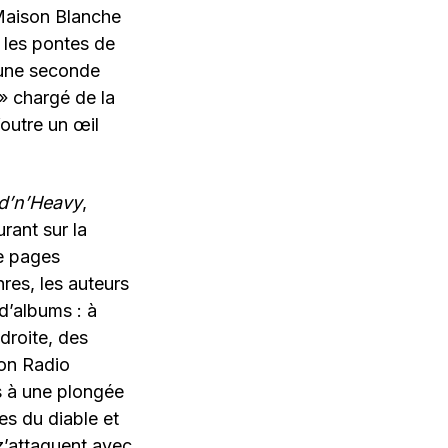
 Maison Blanche
ù les pontes de
 une seconde
» chargé de la
foutre un œil
d’n’Heavy
,
rant sur la
e pages
res, les auteurs
 d’albums : à
 droite, des
çon Radio
s à une plongée
es du diable et
z’attaquent avec