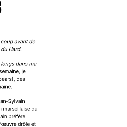
8
n coup avant de
l du Hard.
x longs dans ma
semaine, je
pears), des
haine.
ean-Sylvain
 marseillaise qui
ain préfère
d’œuvre drôle et