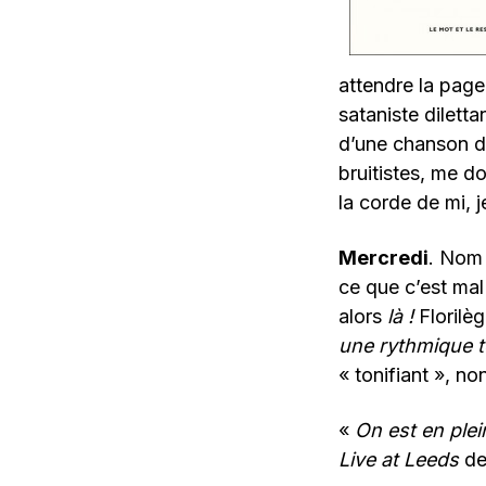
attendre la pag
sataniste diletta
d’une chanson d
bruitistes, me do
la corde de mi, j
Mercredi
. Nom 
ce que c’est mal
alors
là !
Florilè
une rythmique t
« tonifiant », no
«
On est en ple
Live at Leeds
de