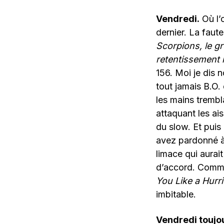
Vendredi.
Où l’o
dernier. La faut
Scorpions, le g
retentissement i
156. Moi je dis 
tout jamais B.O
les mains trembla
attaquant les ai
du slow. Et puis
avez pardonné à 
limace qui aurai
d’accord. Comme
You Like a Hurr
imbitable.
Vendredi toujo