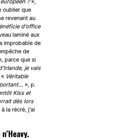
d européen ?
»,
e oublier que
me revenant au
néficie d’office
rveau laminé aux
lus improbable de
té empêche de
, parce que si
’Irlande, je vais
: «
Véritable
important…
», p.
entôt Kiss et
rrait dès lors
 la récré, j’ai
e n’Heavy.