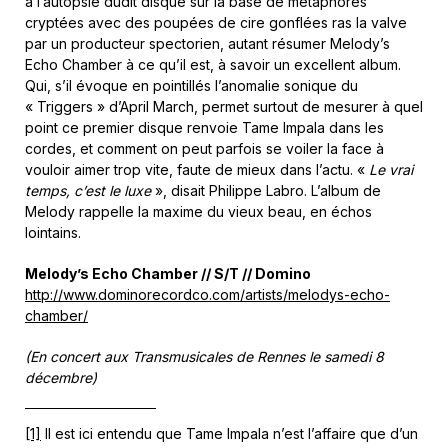
à l’autopsie dudit disque sur la base de métaphores
cryptées avec des poupées de cire gonflées ras la valve
par un producteur spectorien, autant résumer Melody’s
Echo Chamber à ce qu’il est, à savoir un excellent album.
Qui, s’il évoque en pointillés l’anomalie sonique du
« Triggers » d’April March, permet surtout de mesurer à quel
point ce premier disque renvoie Tame Impala dans les
cordes, et comment on peut parfois se voiler la face à
vouloir aimer trop vite, faute de mieux dans l’actu. «
Le vrai
temps, c’est le luxe
», disait Philippe Labro. L’album de
Melody rappelle la maxime du vieux beau, en échos
lointains.
Melody’s Echo Chamber // S/T // Domino
http://www.dominorecordco.com/artists/melodys-echo-
chamber/
(En concert aux Transmusicales de Rennes le samedi 8
décembre)
[1]
Il est ici entendu que Tame Impala n’est l’affaire que d’un