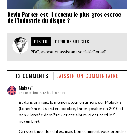
Kevin Parker est-il devenu le plus gros escroc
de l’industrie du disque ?
BESTER
DERNIERS ARTICLES
PDG, avocat et assistant social à Gonzaï.
12 COMMENTS
LAISSER UN COMMENTAIRE
Malakaï
14 novembre 2012 à 0 h 52 min
dit :
Et dans un mois, le même retour en arrière sur Melody ?
(Lonerism est sorti en octobre, Innerspeaker en 2010 et
non « l’année dernière » et cet album-ci est sorti le 5
novembre).
On s’en tape, des dates, mais bon comment vous prendre