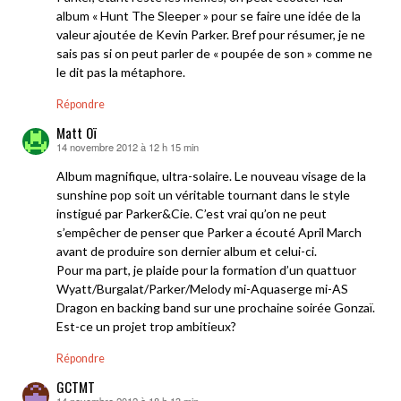
album « Hunt The Sleeper » pour se faire une idée de la
valeur ajoutée de Kevin Parker. Bref pour résumer, je ne
sais pas si on peut parler de « poupée de son » comme ne
le dit pas la métaphore.
Répondre
Matt Oï
14 novembre 2012 à 12 h 15 min
dit :
Album magnifique, ultra-solaire. Le nouveau visage de la
sunshine pop soit un véritable tournant dans le style
instigué par Parker&Cie. C’est vrai qu’on ne peut
s’empêcher de penser que Parker a écouté April March
avant de produire son dernier album et celui-ci.
Pour ma part, je plaide pour la formation d’un quattuor
Wyatt/Burgalat/Parker/Melody mi-Aquaserge mi-AS
Dragon en backing band sur une prochaine soirée Gonzaï.
Est-ce un projet trop ambitieux?
Répondre
GCTMT