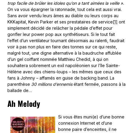
trop facile de brûler les idoles qu’on a tant aimées la veille ».
On va vous épargner la ratonnade, tout cela est aussi vrai.
Sans avoir vendu leurs âmes au diable ou leurs corps au
KKKapital, Kevin Parker et ses prestataires de service
[1]
ont
simplement décidé de relâcher la pédale d’effet pour
gonfler leur power pop aux synthétiseurs. Si le tout fait
l’effet d’un ventilateur tournant désormais au ralenti, faudrait
voir à pas non plus en faire des tonnes sur ce qui reste,
malgré tout, une digne alternative à la baudruche affublée
d’un gel coiffant nommée Matthieu Chedid, à qui on
souhaitera sobrement un exil napoléonien sur l’île Sainte-
Hélène avec des chiens-loups – les mêmes que ceux des
fans à Johnny – affamés en guise de backing band. La
parenthèse
30 millions d’ennemis
étant fermée, passons à la
ballade de…
Ah Melody
Si vous êtes muni(e) d’une bonne
connexion Internet et d’une
bonne paire d’enceintes, il ne