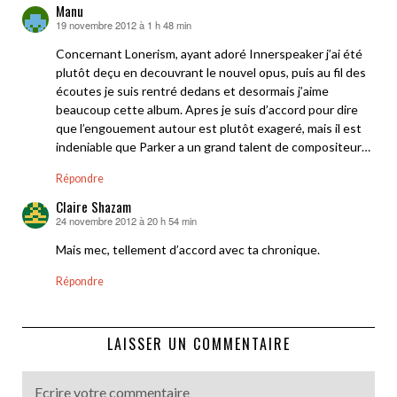
Manu
19 novembre 2012 à 1 h 48 min
dit :
Concernant Lonerism, ayant adoré Innerspeaker j’ai été
plutôt deçu en decouvrant le nouvel opus, puis au fil des
écoutes je suis rentré dedans et desormais j’aime
beaucoup cette album. Apres je suis d’accord pour dire
que l’engouement autour est plutôt exageré, mais il est
indeniable que Parker a un grand talent de compositeur…
Répondre
Claire Shazam
24 novembre 2012 à 20 h 54 min
dit :
Mais mec, tellement d’accord avec ta chronique.
Répondre
LAISSER UN COMMENTAIRE