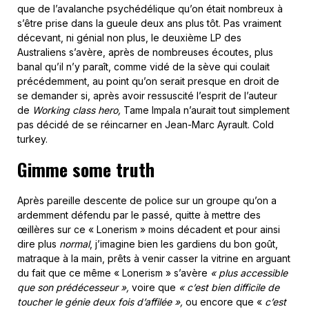
que de l’avalanche psychédélique qu’on était nombreux à
s’être prise dans la gueule deux ans plus tôt. Pas vraiment
décevant, ni génial non plus, le deuxième LP des
Australiens s’avère, après de nombreuses écoutes, plus
banal qu’il n’y paraît, comme vidé de la sève qui coulait
précédemment, au point qu’on serait presque en droit de
se demander si, après avoir ressuscité l’esprit de l’auteur
de
Working class hero,
Tame Impala n’aurait tout simplement
pas décidé de se réincarner en Jean-Marc Ayrault. Cold
turkey.
Gimme some truth
Après pareille descente de police sur un groupe qu’on a
ardemment défendu par le passé, quitte à mettre des
œillères sur ce « Lonerism » moins décadent et pour ainsi
dire plus
normal
, j’imagine bien les gardiens du bon goût,
matraque à la main, prêts à venir casser la vitrine en arguant
du fait que ce même « Lonerism » s’avère
«
plus accessible
que son prédécesseur »,
voire que
« c’est bien difficile de
toucher le génie deux fois d’affilée »,
ou encore que «
c’est