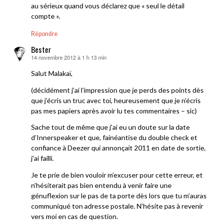
au sérieux quand vous déclarez que « seul le détail
compte ».
Répondre
Bester
14 novembre 2012 à 1 h 13 min
dit :
Salut Malakaï,
(décidément j’ai l’impression que je perds des points dès
que j’écris un truc avec toi, heureusement que je n’écris
pas mes papiers après avoir lu tes commentaires – sic)
Sache tout de même que j’ai eu un doute sur la date
d’Innerspeaker et que, fainéantise du double check et
confiance à Deezer qui annonçait 2011 en date de sortie,
j’ai failli.
Je te prie de bien vouloir m’excuser pour cette erreur, et
n’hésiterait pas bien entendu à venir faire une
génuflexion sur le pas de ta porte dès lors que tu m’auras
communiqué ton adresse postale. N’hésite pas à revenir
vers moi en cas de question.