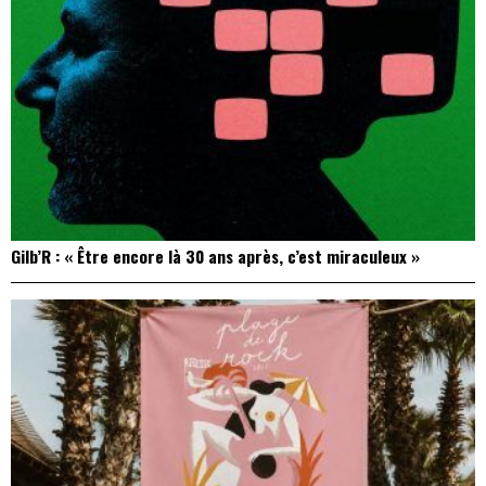
Gilb’R : « Être encore là 30 ans après, c’est miraculeux »