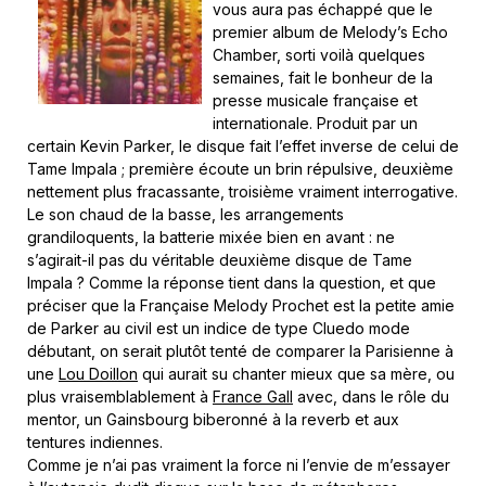
vous aura pas échappé que le
premier album de Melody’s Echo
Chamber, sorti voilà quelques
semaines, fait le bonheur de la
presse musicale française et
internationale. Produit par un
certain Kevin Parker, le disque fait l’effet inverse de celui de
Tame Impala ; première écoute un brin répulsive, deuxième
nettement plus fracassante, troisième vraiment interrogative.
Le son chaud de la basse, les arrangements
grandiloquents, la batterie mixée bien en avant : ne
s’agirait-il pas du véritable deuxième disque de Tame
Impala ? Comme la réponse tient dans la question, et que
préciser que la Française Melody Prochet est la petite amie
de Parker au civil est un indice de type Cluedo mode
débutant, on serait plutôt tenté de comparer la Parisienne à
une
Lou Doillon
qui aurait su chanter mieux que sa mère, ou
plus vraisemblablement à
France Gall
avec, dans le rôle du
mentor, un Gainsbourg biberonné à la reverb et aux
tentures indiennes.
Comme je n’ai pas vraiment la force ni l’envie de m’essayer