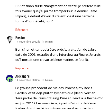
PS/ et sinon sur le changement de veste, je préfère mille
fois avouer que j’ai pu me tromper (sur le dernier Tame
Impala), à défaut d’avoir du talent, c’est une certaine
forme d’honnêteté, non?
Répondre
Bester
14 novembre 2012 à 1 h 16 min
dit :
Bon sinon et tant qu’à être précis, la citation de Labro
date de 2009, extraite d’une interview au Figaro. Je crois
qu’il portait une cravatte bleue marine, ce jour là.
Répondre
Alexandre
14 novembre 2012 à 1 h 44 min
dit :
Le groupe précédent de Melody Prochet, My Bee’s
Garden, était déja plutôt sympathique (découvert en
1ère partie de Pains of Being Pure at Heart à la fleche d’or
en juin 2011). Les musiciens, à part « l’ajout » de Kevin
Parker, étant resté les mêmes, on peut écouter leur