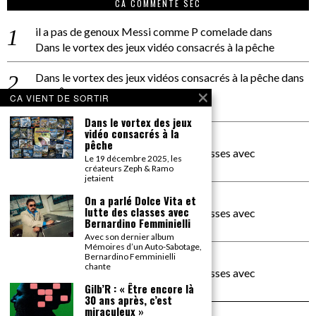
CA COMMENTE SEC
il a pas de genoux Messi comme P comelade
dans
Dans le vortex des jeux vidéo consacrés à la pêche
Dans le vortex des jeux vidéos consacrés à la pêche
dans
PACÔME THIELLEMENT
CA VIENT DE SORTIR
La séance d’Hip Gnose
Dans le vortex des jeux
vidéo consacrés à la
La Patrie
dans
pêche
On a parlé Dolce Vita et lutte des classes avec
Le 19 décembre 2025, les
Bernardino Femminielli
créateurs Zeph & Ramo
jetaient
carte noire negra à l'o tiede
dans
On a parlé Dolce Vita et
lutte des classes avec
On a parlé Dolce Vita et lutte des classes avec
Bernardino Femminielli
Bernardino Femminielli
Avec son dernier album
Mémoires d’un Auto-Sabotage,
moise et son mascaré
dans
Bernardino Femminielli
chante
On a parlé Dolce Vita et lutte des classes avec
Bernardino Femminielli
Gilb’R : « Être encore là
30 ans après, c’est
miraculeux »