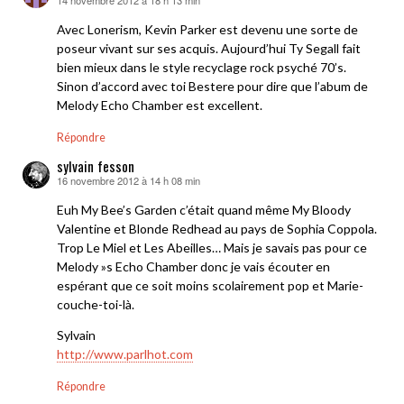
14 novembre 2012 à 18 h 13 min
dit :
Avec Lonerism, Kevin Parker est devenu une sorte de
poseur vivant sur ses acquis. Aujourd’hui Ty Segall fait
bien mieux dans le style recyclage rock psyché 70’s.
Sinon d’accord avec toi Bestere pour dire que l’abum de
Melody Echo Chamber est excellent.
Répondre
sylvain fesson
16 novembre 2012 à 14 h 08 min
dit :
Euh My Bee’s Garden c’était quand même My Bloody
Valentine et Blonde Redhead au pays de Sophia Coppola.
Trop Le Miel et Les Abeilles… Mais je savais pas pour ce
Melody »s Echo Chamber donc je vais écouter en
espérant que ce soit moins scolairement pop et Marie-
couche-toi-là.
Sylvain
http://www.parlhot.com
Répondre