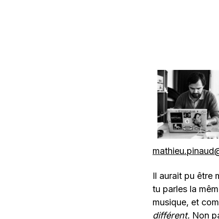
mathieu.pinaud@
Il aurait pu êtr
tu parles la même
musique, et comm
différent.
Non pa