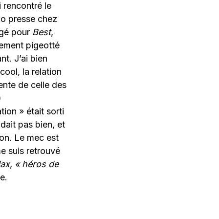
 rencontré le
mo presse chez
pigé pour
Best
,
alement pigeotté
nt. J’ai bien
ool, la relation
ente de celle des
)
on » était sorti
dait pas bien, et
sion. Le mec est
e suis retrouvé
ax
,
« héros de
e.