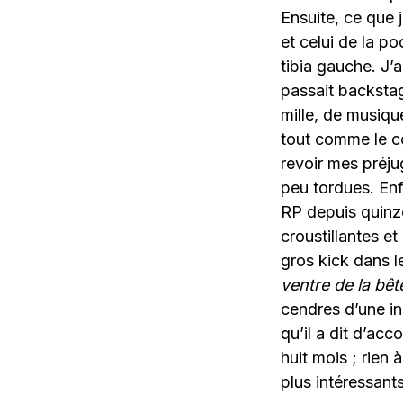
Ensuite, ce que j
et celui de la p
tibia gauche. J’
passait backstage
mille, de musique
tout comme le co
revoir mes préj
peu tordues. Enfi
RP depuis quinze
croustillantes e
gros kick dans l
ventre de la bêt
cendres d’une in
qu’il a dit d’ac
huit mois ; rien à
plus intéressant