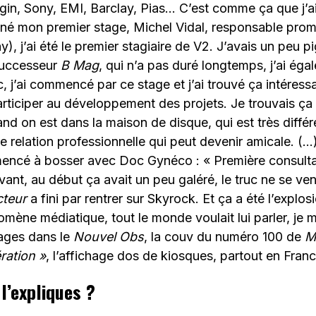
gin, Sony, EMI, Barclay, Pias… C’est comme ça que j’ai
né mon premier stage, Michel Vidal, responsable pro
), j’ai été le premier stagiaire de V2. J’avais un peu 
successeur
B Mag
, qui n’a pas duré longtemps, j’ai ég
 j’ai commencé par ce stage et j’ai trouvé ça intéressa
articiper au développement des projets. Je trouvais ça c
and on est dans la maison de disque, qui est très différ
e relation professionnelle qui peut devenir amicale. (…
mencé à bosser avec Doc Gynéco : « Première consultati
ant, au début ça avait un peu galéré, le truc ne se ven
cteur
a fini par rentrer sur Skyrock. Et ça a été l’explo
ène médiatique, tout le monde voulait lui parler, je m
ages dans le
Nouvel Obs
, la couv du numéro 100 de
M
ration »
, l’affichage dos de kiosques, partout en Franc
’expliques ?