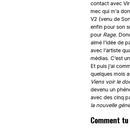
contact avec Vir
mec qui m’a don
V2 (venu de Sony
enfin pour son 
pour
Rage.
Donc,
aimé l’idée de p
avec l’artiste qu
médias. C’est un
Et puis j’ai com
quelques mois av
Viens voir le do
devenu un phénom
avec des cinq p
la nouvelle géné
Comment tu l