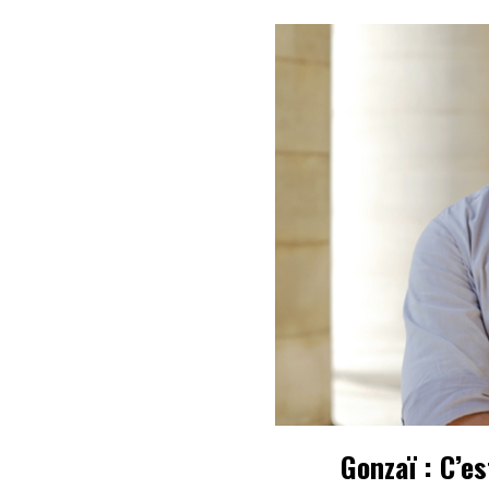
Gonzaï : C’e