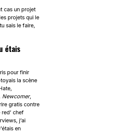
t cas un projet
es projets qui le
 sais le faire,
u étais
is pour finir
ôtoyais la scène
Hate,
,
Newcomer
,
ire gratis contre
 red’ chef
rviews, j’ai
’étais en