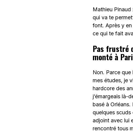
Mathieu Pinaud :
qui va te permet
font. Après y en 
ce qui te fait a
Pas frustré d
monté à Pari
Non. Parce que le
mes études, je v
hardcore des an
j’émargeais là-d
basé à Orléans. 
quelques scuds e
adjoint avec lui e
rencontré tous me