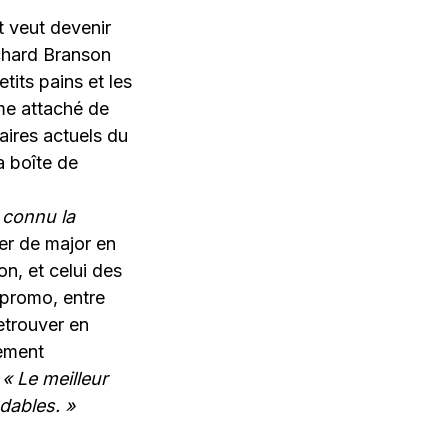
t veut devenir
ichard Branson
its pains et les
mme attaché de
aires actuels du
a boîte de
i connu la
ser de major en
on, et celui des
 promo, entre
etrouver en
nement
:
«
Le meilleur
dables.
»