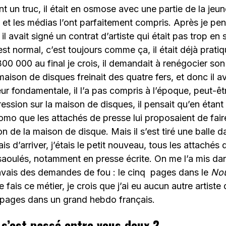
t un truc, il était en osmose avec une partie de la jeune
s et les médias l’ont parfaitement compris. Après je p
il avait signé un contrat d’artiste qui était pas trop en 
est normal, c’est toujours comme ça, il était déjà prat
00 000 au final je crois, il demandait à renégocier son
aison de disques freinait des quatre fers, et donc il av
reur fondamentale, il l’a pas compris à l’époque, peut-
ession sur la maison de disques, il pensait qu’en étant 
omo que les attachés de presse lui proposaient de faire, i
on de la maison de disque. Mais il s’est tiré une balle 
is d’arriver, j’étais le petit nouveau, tous les attachés
 saoulés, notamment en presse écrite. On me l’a mis dan
t j’avais des demandes de fou : le cinq pages dans le
Nou
 fais ce métier, je crois que j’ai eu aucun autre artiste
q pages dans un grand hebdo français.
’est passé entre vous deux ?