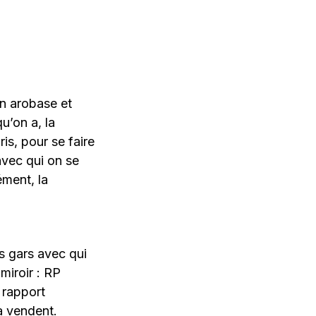
n arobase et
qu’on a, la
is, pour se faire
vec qui on se
ément, la
es gars avec qui
miroir : RP
 rapport
a vendent.