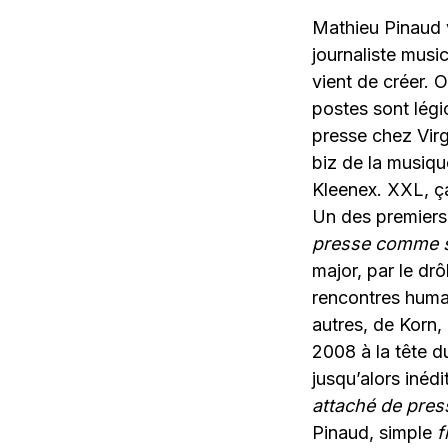
Mathieu Pinaud v
journaliste musi
vient de créer. 
postes sont légi
presse chez Virg
biz de la musique
Kleenex. XXL, ça
Un des premiers
presse comme si 
major, par le drô
rencontres humai
autres, de Korn,
2008 à la tête d
jusqu’alors inéd
attaché de pres
Pinaud, simple
f