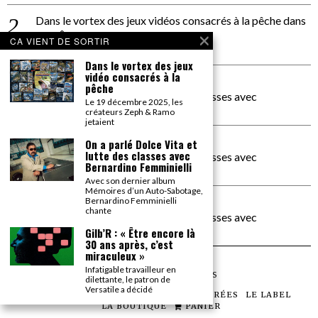
Dans le vortex des jeux vidéos consacrés à la pêche
dans
PACÔME THIELLEMENT
CA VIENT DE SORTIR
La séance d’Hip Gnose
Dans le vortex des jeux
vidéo consacrés à la
La Patrie
dans
pêche
On a parlé Dolce Vita et lutte des classes avec
Le 19 décembre 2025, les
Bernardino Femminielli
créateurs Zeph & Ramo
jetaient
carte noire negra à l'o tiede
dans
On a parlé Dolce Vita et
lutte des classes avec
On a parlé Dolce Vita et lutte des classes avec
Bernardino Femminielli
Bernardino Femminielli
Avec son dernier album
Mémoires d’un Auto-Sabotage,
moise et son mascaré
dans
Bernardino Femminielli
chante
On a parlé Dolce Vita et lutte des classes avec
Bernardino Femminielli
Gilb’R : « Être encore là
30 ans après, c’est
miraculeux »
Infatigable travailleur en
©
2026
TOUS DROITS RÉSERVÉS
dilettante, le patron de
Versatile a décidé
LES ARTICLES
LE MAGAZINE
LES SOIRÉES
LE LABEL
LA BOUTIQUE
PANIER